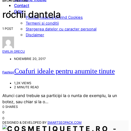
BROWSING TAG
Contact
Gdpr
rochii dantela
Politica noastra privind Cookies
Termeni si conditii
1 POST
Stergerea datelor cu caracter personal
Disclaimer
EMILIA GRECU
NOIEMBRIE 20, 2017
Coafuri ideale pentru anumite tinute
Fashion
1,2K VIEWS
2 MINUTE READ
Atunci cand trebuie sa participi la o nunta de exemplu, la un
botez, sau chiar si la o…
0 SHARES
0
0
DESIGNED & DEVELOPED BY
SMARTSEOPACK.COM