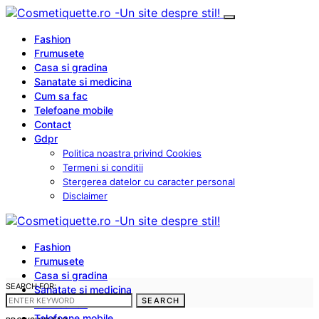
Fashion
Frumusete
Casa si gradina
Sanatate si medicina
Cum sa fac
Telefoane mobile
Contact
Gdpr
Politica noastra privind Cookies
Termeni si conditii
Stergerea datelor cu caracter personal
Disclaimer
Fashion
Frumusete
Casa si gradina
SEARCH FOR:
Sanatate si medicina
SEARCH
Cum sa fac
Telefoane mobile