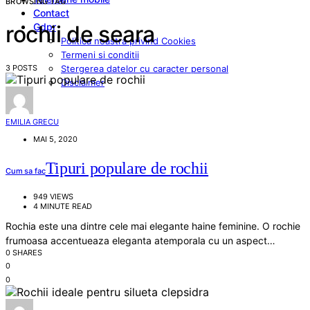
BROWSING TAG
Contact
Gdpr
rochii de seara
Politica noastra privind Cookies
Termeni si conditii
3 POSTS
Stergerea datelor cu caracter personal
Disclaimer
EMILIA GRECU
MAI 5, 2020
Tipuri populare de rochii
Cum sa fac
949 VIEWS
4 MINUTE READ
Rochia este una dintre cele mai elegante haine feminine. O rochie
frumoasa accentueaza eleganta atemporala cu un aspect…
0 SHARES
0
0