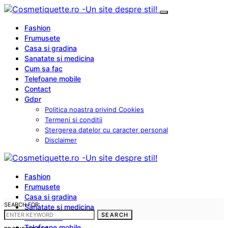
Fashion
Frumusete
Casa si gradina
Sanatate si medicina
Cum sa fac
Telefoane mobile
Contact
Gdpr
Politica noastra privind Cookies
Termeni si conditii
Stergerea datelor cu caracter personal
Disclaimer
Fashion
Frumusete
Casa si gradina
SEARCH FOR:
Sanatate si medicina
SEARCH
Cum sa fac
Telefoane mobile