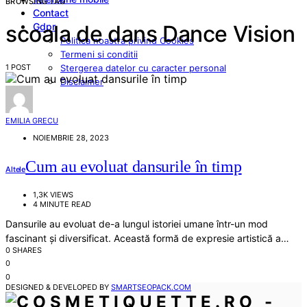
BROWSING TAG
Contact
Gdpr
scoala de dans Dance Vision
Politica noastra privind Cookies
Termeni si conditii
1 POST
Stergerea datelor cu caracter personal
Disclaimer
EMILIA GRECU
NOIEMBRIE 28, 2023
Cum au evoluat dansurile în timp
Altele
1,3K VIEWS
4 MINUTE READ
Dansurile au evoluat de-a lungul istoriei umane într-un mod
fascinant și diversificat. Această formă de expresie artistică a…
0 SHARES
0
0
DESIGNED & DEVELOPED BY
SMARTSEOPACK.COM