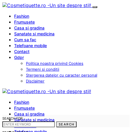
Fashion
Frumusete
Casa si gradina
Sanatate si medicina
Cum sa fac
Telefoane mobile
Contact
Gdpr
Politica noastra privind Cookies
Termeni si conditii
Stergerea datelor cu caracter personal
Disclaimer
Fashion
Frumusete
Casa si gradina
SEARCH FOR:
Sanatate si medicina
SEARCH
Cum sa fac
Telefoane mobile