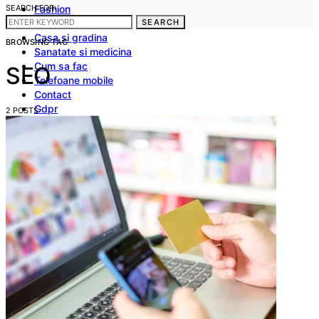
SEARCH FOR:
Fashion
Frumusete
SEARCH
Casa si gradina
BROWSING TAG
Sanatate si medicina
Cum sa fac
SEO
Telefoane mobile
Contact
Gdpr
2 POSTS
Politica noastra privind Cookies
Termeni si conditii
Stergerea datelor cu caracter personal
Disclaimer