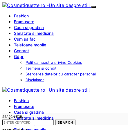
Fashion
Frumusete
Casa si gradina
Sanatate si medicina
Cum sa fac
Telefoane mobile
Contact
Gdpr
Politica noastra privind Cookies
Termeni si conditii
Stergerea datelor cu caracter personal
Disclaimer
Fashion
Frumusete
Casa si gradina
SEARCH FOR:
Sanatate si medicina
SEARCH
Cum sa fac
Telefoane mobile