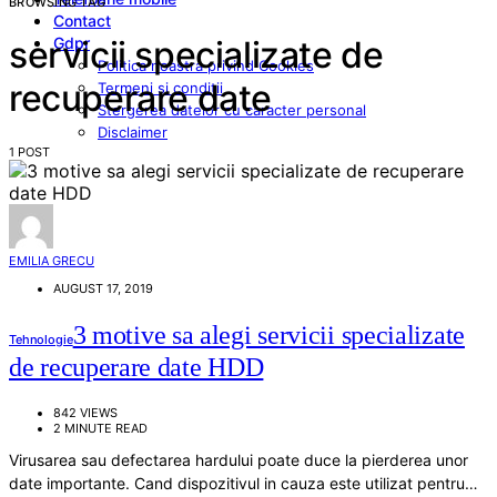
BROWSING TAG
Contact
Gdpr
servicii specializate de
Politica noastra privind Cookies
recuperare date
Termeni si conditii
Stergerea datelor cu caracter personal
Disclaimer
1 POST
EMILIA GRECU
AUGUST 17, 2019
3 motive sa alegi servicii specializate
Tehnologie
de recuperare date HDD
842 VIEWS
2 MINUTE READ
Virusarea sau defectarea hardului poate duce la pierderea unor
date importante. Cand dispozitivul in cauza este utilizat pentru…