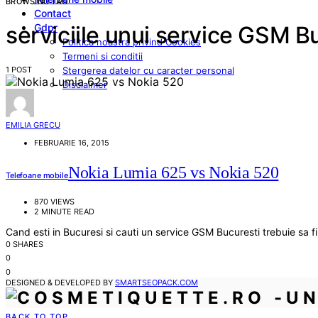
BROWSING TAG
Contact
Gdpr
serviciile unui service GSM B
Politica noastra privind Cookies
Termeni si conditii
1 POST
Stergerea datelor cu caracter personal
Disclaimer
EMILIA GRECU
FEBRUARIE 16, 2015
Nokia Lumia 625 vs Nokia 520
Telefoane mobile
870 VIEWS
2 MINUTE READ
Cand esti in Bucuresi si cauti un service GSM Bucuresti trebuie sa 
0 SHARES
0
0
DESIGNED & DEVELOPED BY
SMARTSEOPACK.COM
BACK TO TOP