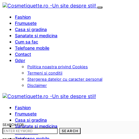
Fashion
Frumusete
Casa si gradina
Sanatate si medicina
Cum sa fac
Telefoane mobile
Contact
Gdpr
Politica noastra privind Cookies
Termeni si conditii
Stergerea datelor cu caracter personal
Disclaimer
Fashion
Frumusete
Casa si gradina
SEARCH FOR:
Sanatate si medicina
SEARCH
Cum sa fac
Telefoane mobile