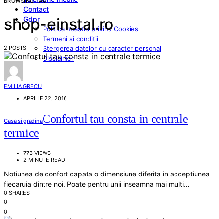
BROWSING TAG
Contact
Gdpr
shop-einstal.ro
Politica noastra privind Cookies
Termeni si conditii
2 POSTS
Stergerea datelor cu caracter personal
Disclaimer
EMILIA GRECU
APRILIE 22, 2016
Confortul tau consta in centrale
Casa si gradina
termice
773 VIEWS
2 MINUTE READ
Notiunea de confort capata o dimensiune diferita in acceptiunea
fiecaruia dintre noi. Poate pentru unii inseamna mai multi…
0 SHARES
0
0