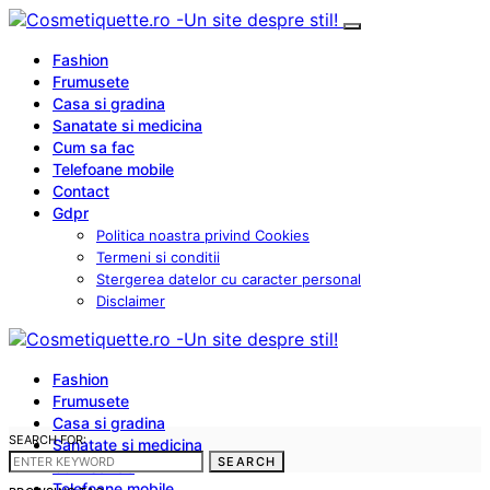
Fashion
Frumusete
Casa si gradina
Sanatate si medicina
Cum sa fac
Telefoane mobile
Contact
Gdpr
Politica noastra privind Cookies
Termeni si conditii
Stergerea datelor cu caracter personal
Disclaimer
Fashion
Frumusete
Casa si gradina
SEARCH FOR:
Sanatate si medicina
SEARCH
Cum sa fac
Telefoane mobile