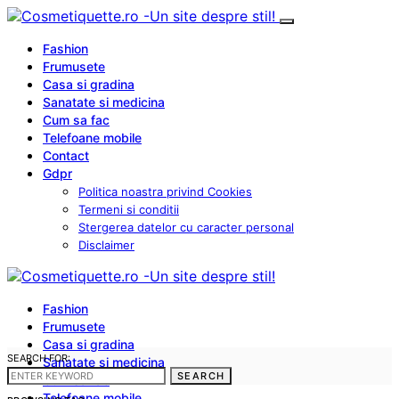
Fashion
Frumusete
Casa si gradina
Sanatate si medicina
Cum sa fac
Telefoane mobile
Contact
Gdpr
Politica noastra privind Cookies
Termeni si conditii
Stergerea datelor cu caracter personal
Disclaimer
Fashion
Frumusete
Casa si gradina
SEARCH FOR:
Sanatate si medicina
SEARCH
Cum sa fac
Telefoane mobile