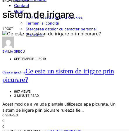
BROWSING TAG
Contact
Gdpr
sistem de irigare
Politica noastra privind Cookies
Termeni si conditii
1 POST
Stergerea datelor cu caracter personal
Disclaimer
EMILIA GRECU
SEPTEMBRIE 1, 2019
Ce este un sistem de irigare prin
Casa si gradina
picurare?
997 VIEWS
3 MINUTE READ
Acest mod de a va uda plantele utilizeaza apa picurata. Un
sistem de irigare prin picurare ruleaza fie…
0 SHARES
0
0
DESIGNED & DEVELOPED BY
SMARTSEOPACK.COM