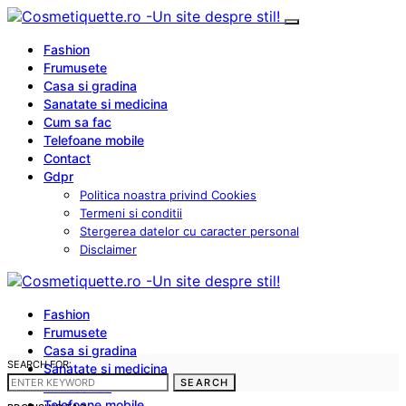
Fashion
Frumusete
Casa si gradina
Sanatate si medicina
Cum sa fac
Telefoane mobile
Contact
Gdpr
Politica noastra privind Cookies
Termeni si conditii
Stergerea datelor cu caracter personal
Disclaimer
Fashion
Frumusete
Casa si gradina
SEARCH FOR:
Sanatate si medicina
SEARCH
Cum sa fac
Telefoane mobile