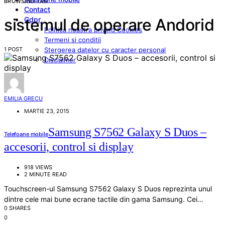
BROWSING TAG
Contact
Gdpr
sistemul de operare Andorid
Politica noastra privind Cookies
Termeni si conditii
1 POST
Stergerea datelor cu caracter personal
Disclaimer
EMILIA GRECU
MARTIE 23, 2015
Samsung S7562 Galaxy S Duos –
Telefoane mobile
accesorii, control si display
918 VIEWS
2 MINUTE READ
Touchscreen-ul Samsung S7562 Galaxy S Duos reprezinta unul
dintre cele mai bune ecrane tactile din gama Samsung. Cei…
0 SHARES
0