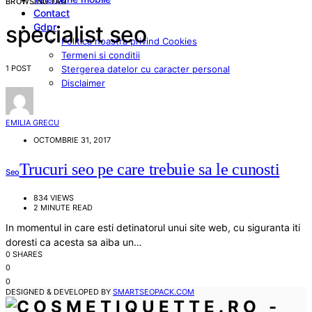
BROWSING TAG
Contact
Gdpr
specialist seo
Politica noastra privind Cookies
Termeni si conditii
1 POST
Stergerea datelor cu caracter personal
Disclaimer
EMILIA GRECU
OCTOMBRIE 31, 2017
Trucuri seo pe care trebuie sa le cunosti
Seo
834 VIEWS
2 MINUTE READ
In momentul in care esti detinatorul unui site web, cu siguranta iti
doresti ca acesta sa aiba un…
0 SHARES
0
0
DESIGNED & DEVELOPED BY
SMARTSEOPACK.COM