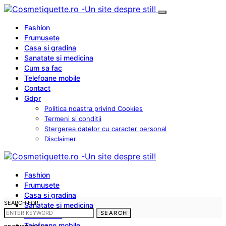
Fashion
Frumusete
Casa si gradina
Sanatate si medicina
Cum sa fac
Telefoane mobile
Contact
Gdpr
Politica noastra privind Cookies
Termeni si conditii
Stergerea datelor cu caracter personal
Disclaimer
Fashion
Frumusete
Casa si gradina
SEARCH FOR:
Sanatate si medicina
SEARCH
Cum sa fac
Telefoane mobile