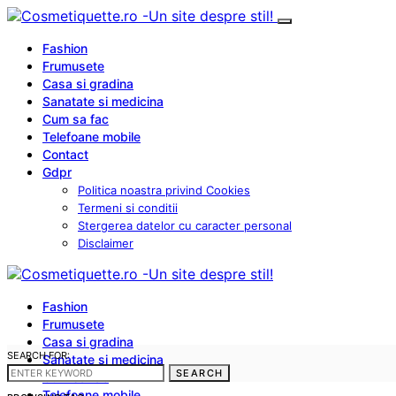
Fashion
Frumusete
Casa si gradina
Sanatate si medicina
Cum sa fac
Telefoane mobile
Contact
Gdpr
Politica noastra privind Cookies
Termeni si conditii
Stergerea datelor cu caracter personal
Disclaimer
Fashion
Frumusete
Casa si gradina
SEARCH FOR:
Sanatate si medicina
SEARCH
Cum sa fac
Telefoane mobile