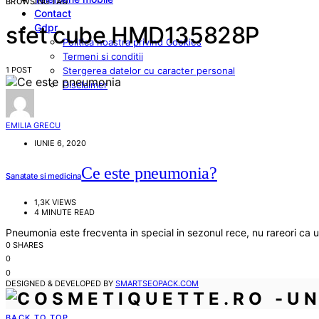
BROWSING TAG
Contact
Gdpr
stet cube HMD135828P
Politica noastra privind Cookies
Termeni si conditii
1 POST
Stergerea datelor cu caracter personal
Disclaimer
EMILIA GRECU
IUNIE 6, 2020
Ce este pneumonia?
Sanatate si medicina
1,3K VIEWS
4 MINUTE READ
Pneumonia este frecventa in special in sezonul rece, nu rareori ca ur
0 SHARES
0
0
DESIGNED & DEVELOPED BY
SMARTSEOPACK.COM
BACK TO TOP