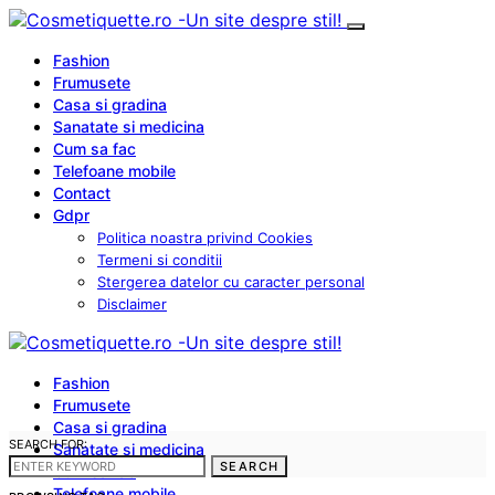
Fashion
Frumusete
Casa si gradina
Sanatate si medicina
Cum sa fac
Telefoane mobile
Contact
Gdpr
Politica noastra privind Cookies
Termeni si conditii
Stergerea datelor cu caracter personal
Disclaimer
Fashion
Frumusete
Casa si gradina
SEARCH FOR:
Sanatate si medicina
SEARCH
Cum sa fac
Telefoane mobile