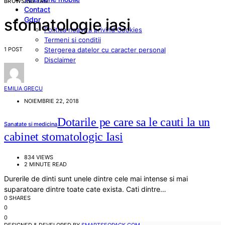
BROWSING TAG
Contact
Gdpr
stomatologie iasi
Politica noastra privind Cookies
Termeni si conditii
1 POST
Stergerea datelor cu caracter personal
Disclaimer
EMILIA GRECU
NOIEMBRIE 22, 2018
Dotarile pe care sa le cauti la un
Sanatate si medicina
cabinet stomatologic Iasi
834 VIEWS
2 MINUTE READ
Durerile de dinti sunt unele dintre cele mai intense si mai
suparatoare dintre toate cate exista. Cati dintre…
0 SHARES
0
0
DESIGNED & DEVELOPED BY
SMARTSEOPACK.COM