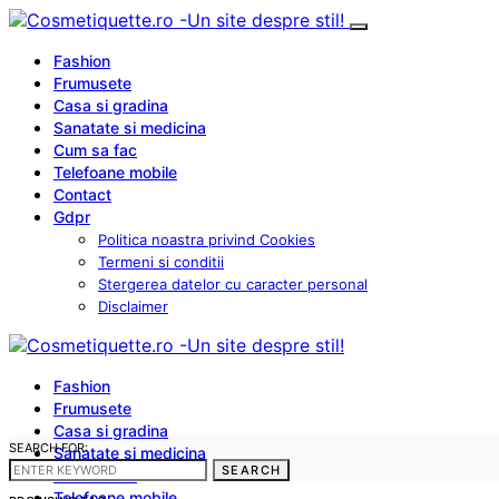
Fashion
Frumusete
Casa si gradina
Sanatate si medicina
Cum sa fac
Telefoane mobile
Contact
Gdpr
Politica noastra privind Cookies
Termeni si conditii
Stergerea datelor cu caracter personal
Disclaimer
Fashion
Frumusete
Casa si gradina
SEARCH FOR:
Sanatate si medicina
SEARCH
Cum sa fac
Telefoane mobile