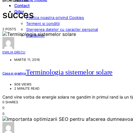
BROWSING TAG
Contact
Gdpr
succes
Politica noastra privind Cookies
Termeni si conditii
2 POSTS
Stergerea datelor cu caracter personal
Disclaimer
EMILIA GRECU
MARTIE 11, 2016
Terminologia sistemelor solare
Casa si gradina
906 VIEWS
2 MINUTE READ
Cand vine vorba de energie solara ne gandim in primul rand la un t
0 SHARES
0
0