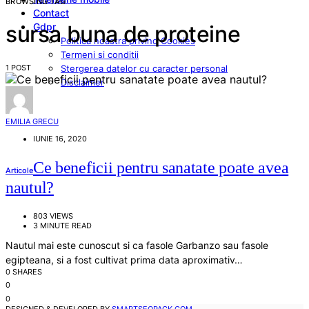
BROWSING TAG
Contact
Gdpr
sursa buna de proteine
Politica noastra privind Cookies
Termeni si conditii
1 POST
Stergerea datelor cu caracter personal
Disclaimer
EMILIA GRECU
IUNIE 16, 2020
Ce beneficii pentru sanatate poate avea
Articole
nautul?
803 VIEWS
3 MINUTE READ
Nautul mai este cunoscut si ca fasole Garbanzo sau fasole
egipteana, si a fost cultivat prima data aproximativ…
0 SHARES
0
0
DESIGNED & DEVELOPED BY
SMARTSEOPACK.COM