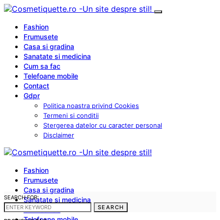
Fashion
Frumusete
Casa si gradina
Sanatate si medicina
Cum sa fac
Telefoane mobile
Contact
Gdpr
Politica noastra privind Cookies
Termeni si conditii
Stergerea datelor cu caracter personal
Disclaimer
Fashion
Frumusete
Casa si gradina
SEARCH FOR:
Sanatate si medicina
SEARCH
Cum sa fac
Telefoane mobile