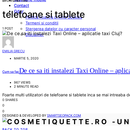
BROWSING TAG
Contact
Gdpr
telefoane si tablete
Politica noastra privind Cookies
Termeni si conditii
1 POST
Stergerea datelor cu caracter personal
Disclaimer
EMILIA GRECU
MARTIE 5, 2020
De ce sa iti instalezi Taxi Online – aplic
Cum sa fac
967 VIEWS
2 MINUTE READ
Foarte multi utilizatori de telefoane si tablete inca se mai intreaba 
0 SHARES
0
0
DESIGNED & DEVELOPED BY
SMARTSEOPACK.COM
BACK TO TOP