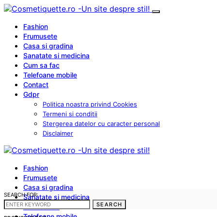
Fashion
Frumusete
Casa si gradina
Sanatate si medicina
Cum sa fac
Telefoane mobile
Contact
Gdpr
Politica noastra privind Cookies
Termeni si conditii
Stergerea datelor cu caracter personal
Disclaimer
Fashion
Frumusete
Casa si gradina
SEARCH FOR:
Sanatate si medicina
SEARCH
Cum sa fac
Telefoane mobile