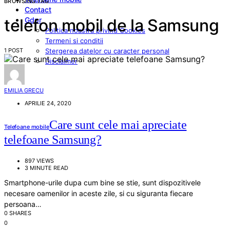
BROWSING TAG
Contact
Gdpr
telefon mobil de la Samsung
Politica noastra privind Cookies
Termeni si conditii
1 POST
Stergerea datelor cu caracter personal
Disclaimer
EMILIA GRECU
APRILIE 24, 2020
Care sunt cele mai apreciate
Telefoane mobile
telefoane Samsung?
897 VIEWS
3 MINUTE READ
Smartphone-urile dupa cum bine se stie, sunt dispozitivele
necesare oamenilor in aceste zile, si cu siguranta fiecare
persoana…
0 SHARES
0