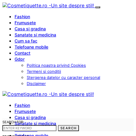
Fashion
Frumusete
Casa si gradina
Sanatate si medicina
Cum sa fac
Telefoane mobile
Contact
Gdpr
Politica noastra privind Cookies
Termeni si conditii
Stergerea datelor cu caracter personal
Disclaimer
Fashion
Frumusete
Casa si gradina
SEARCH FOR:
Sanatate si medicina
SEARCH
Cum sa fac
Telefoane mobile