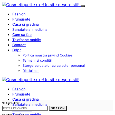
Fashion
Frumusete
Casa si gradina
Sanatate si medicina
Cum sa fac
Telefoane mobile
Contact
Gdpr
Politica noastra privind Cookies
Termeni si conditii
Stergerea datelor cu caracter personal
Disclaimer
Fashion
Frumusete
Casa si gradina
SEARCH FOR:
Sanatate si medicina
SEARCH
Cum sa fac
Telefoane mobile