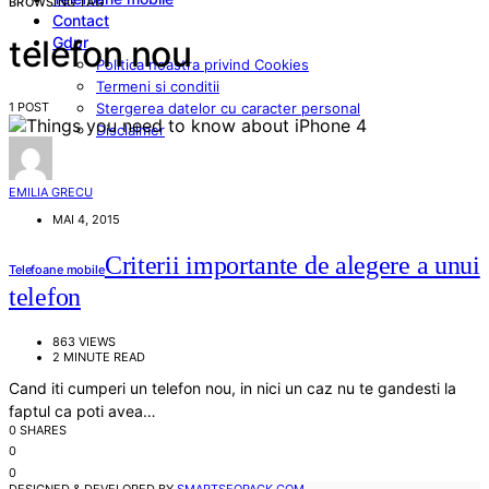
BROWSING TAG
Contact
Gdpr
telefon nou
Politica noastra privind Cookies
Termeni si conditii
1 POST
Stergerea datelor cu caracter personal
Disclaimer
EMILIA GRECU
MAI 4, 2015
Criterii importante de alegere a unui
Telefoane mobile
telefon
863 VIEWS
2 MINUTE READ
Cand iti cumperi un telefon nou, in nici un caz nu te gandesti la
faptul ca poti avea…
0 SHARES
0
0
DESIGNED & DEVELOPED BY
SMARTSEOPACK.COM