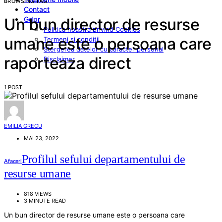
BROWSING TAG
Contact
Gdpr
Un bun director de resurse
Politica noastra privind Cookies
umane este o persoana care
Termeni si conditii
Stergerea datelor cu caracter personal
raporteaza direct
Disclaimer
1 POST
EMILIA GRECU
MAI 23, 2022
Profilul sefului departamentului de
Afaceri
resurse umane
818 VIEWS
3 MINUTE READ
Un bun director de resurse umane este o persoana care