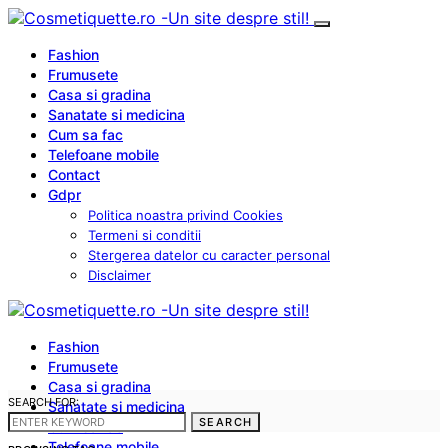
Fashion
Frumusete
Casa si gradina
Sanatate si medicina
Cum sa fac
Telefoane mobile
Contact
Gdpr
Politica noastra privind Cookies
Termeni si conditii
Stergerea datelor cu caracter personal
Disclaimer
Fashion
Frumusete
Casa si gradina
SEARCH FOR:
Sanatate si medicina
SEARCH
Cum sa fac
Telefoane mobile