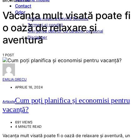
BROWSING TAG
Contact
Gdpr
Vacanța mult visată poate fi
Politica noastra privind Cookies
o oază de relaxare și
Termeni si conditii
Stergerea datelor cu caracter personal
aventură
Disclaimer
1 POST
EMILIA GRECU
APRILIE 16, 2024
Cum poți planifica și economisi pentru
Articole
vacanță?
691 VIEWS
4 MINUTE READ
Vacanța mult visată poate fi o oază de relaxare și aventură, un