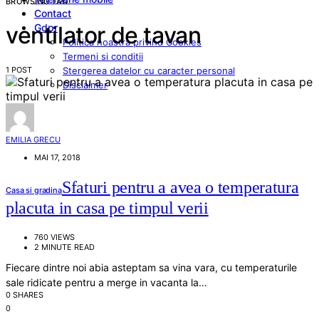
BROWSING TAG
Contact
Gdpr
ventilator de tavan
Politica noastra privind Cookies
Termeni si conditii
1 POST
Stergerea datelor cu caracter personal
Disclaimer
EMILIA GRECU
MAI 17, 2018
Sfaturi pentru a avea o temperatura
Casa si gradina
placuta in casa pe timpul verii
760 VIEWS
2 MINUTE READ
Fiecare dintre noi abia asteptam sa vina vara, cu temperaturile
sale ridicate pentru a merge in vacanta la…
0 SHARES
0