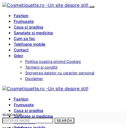
Fashion
Frumusete
Casa si gradina
Sanatate si medicina
Cum sa fac
Telefoane mobile
Contact
Gdpr
Politica noastra privind Cookies
Termeni si conditii
Stergerea datelor cu caracter personal
Disclaimer
Fashion
Frumusete
Casa si gradina
SEARCH FOR:
Sanatate si medicina
SEARCH
Cum sa fac
Telefoane mobile