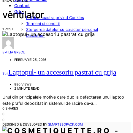
BROWSING TAG
Contact
Gdpr
ventilator
Politica noastra privind Cookies
Termeni si conditii
1 POST
Stergerea datelor cu caracter personal
Disclaimer
EMILIA GRECU
FEBRUARIE 25, 2016
Laptopul- un accesoriu pastrat cu grija
Stiri
880 VIEWS
2 MINUTE READ
Unul din principalele motive care duc la defectarea unui laptop
este praful depozitat in sistemul de racire de-a…
0 SHARES
0
0
DESIGNED & DEVELOPED BY
SMARTSEOPACK.COM