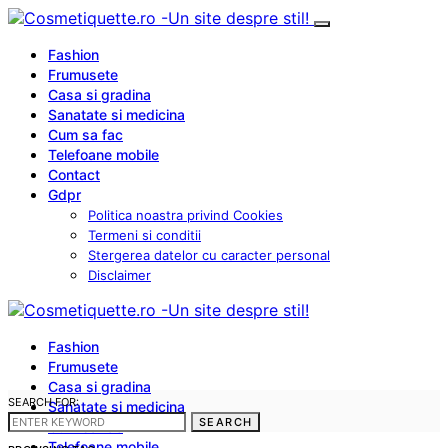
Fashion
Frumusete
Casa si gradina
Sanatate si medicina
Cum sa fac
Telefoane mobile
Contact
Gdpr
Politica noastra privind Cookies
Termeni si conditii
Stergerea datelor cu caracter personal
Disclaimer
Fashion
Frumusete
Casa si gradina
SEARCH FOR:
Sanatate si medicina
SEARCH
Cum sa fac
Telefoane mobile