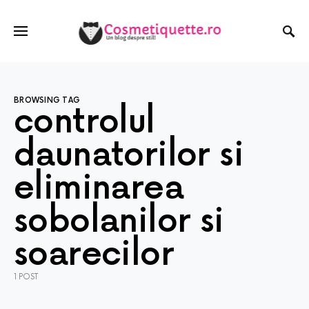
BROWSING TAG
controlul
daunatorilor si
eliminarea
sobolanilor si
soarecilor
1 POST