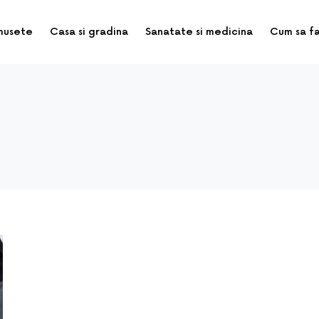
musete
Casa si gradina
Sanatate si medicina
Cum sa f