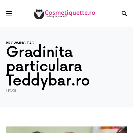
BROWSING TAG
Gradinita
particulara
Teddybar.ro
1 POST