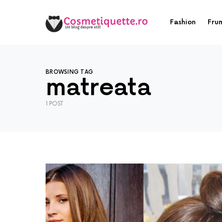
Fashion
Fru
BROWSING TAG
matreata
1 POST