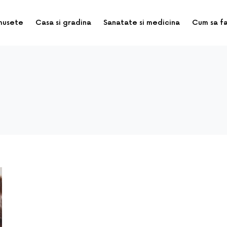
musete
Casa si gradina
Sanatate si medicina
Cum sa f