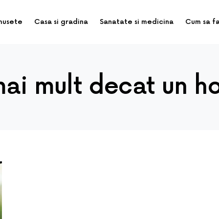
musete
Casa si gradina
Sanatate si medicina
Cum sa f
mai mult decat un h