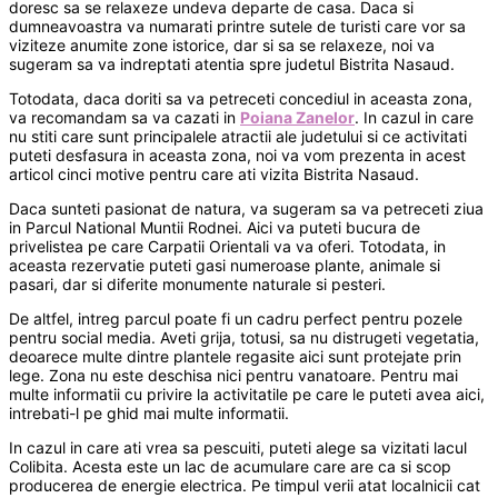
doresc sa se relaxeze undeva departe de casa. Daca si
dumneavoastra va numarati printre sutele de turisti care vor sa
viziteze anumite zone istorice, dar si sa se relaxeze, noi va
sugeram sa va indreptati atentia spre judetul Bistrita Nasaud.
Totodata, daca doriti sa va petreceti concediul in aceasta zona,
va recomandam sa va cazati in
Poiana Zanelor
. In cazul in care
nu stiti care sunt principalele atractii ale judetului si ce activitati
puteti desfasura in aceasta zona, noi va vom prezenta in acest
articol cinci motive pentru care ati vizita Bistrita Nasaud.
Daca sunteti pasionat de natura, va sugeram sa va petreceti ziua
in Parcul National Muntii Rodnei. Aici va puteti bucura de
privelistea pe care Carpatii Orientali va va oferi. Totodata, in
aceasta rezervatie puteti gasi numeroase plante, animale si
pasari, dar si diferite monumente naturale si pesteri.
De altfel, intreg parcul poate fi un cadru perfect pentru pozele
pentru social media. Aveti grija, totusi, sa nu distrugeti vegetatia,
deoarece multe dintre plantele regasite aici sunt protejate prin
lege. Zona nu este deschisa nici pentru vanatoare. Pentru mai
multe informatii cu privire la activitatile pe care le puteti avea aici,
intrebati-l pe ghid mai multe informatii.
In cazul in care ati vrea sa pescuiti, puteti alege sa vizitati lacul
Colibita. Acesta este un lac de acumulare care are ca si scop
producerea de energie electrica. Pe timpul verii atat localnicii cat