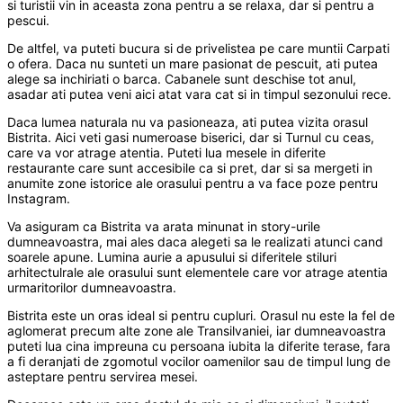
si turistii vin in aceasta zona pentru a se relaxa, dar si pentru a
pescui.
De altfel, va puteti bucura si de privelistea pe care muntii Carpati
o ofera. Daca nu sunteti un mare pasionat de pescuit, ati putea
alege sa inchiriati o barca. Cabanele sunt deschise tot anul,
asadar ati putea veni aici atat vara cat si in timpul sezonului rece.
Daca lumea naturala nu va pasioneaza, ati putea vizita orasul
Bistrita. Aici veti gasi numeroase biserici, dar si Turnul cu ceas,
care va vor atrage atentia. Puteti lua mesele in diferite
restaurante care sunt accesibile ca si pret, dar si sa mergeti in
anumite zone istorice ale orasului pentru a va face poze pentru
Instagram.
Va asiguram ca Bistrita va arata minunat in story-urile
dumneavoastra, mai ales daca alegeti sa le realizati atunci cand
soarele apune. Lumina aurie a apusului si diferitele stiluri
arhitectulrale ale orasului sunt elementele care vor atrage atentia
urmaritorilor dumneavoastra.
Bistrita este un oras ideal si pentru cupluri. Orasul nu este la fel de
aglomerat precum alte zone ale Transilvaniei, iar dumneavoastra
puteti lua cina impreuna cu persoana iubita la diferite terase, fara
a fi deranjati de zgomotul vocilor oamenilor sau de timpul lung de
asteptare pentru servirea mesei.