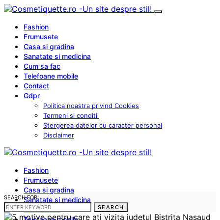
Fashion
Frumusete
Casa si gradina
Sanatate si medicina
Cum sa fac
Telefoane mobile
Contact
Gdpr
Politica noastra privind Cookies
Termeni si conditii
Stergerea datelor cu caracter personal
Disclaimer
Fashion
Frumusete
Casa si gradina
SEARCH FOR:
Sanatate si medicina
SEARCH
Cum sa fac
Telefoane mobile