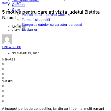
HOME
TURISM
Contact
Gdpr
5 motive pentru care ati vizita judetul Bistrita
Politica noastra privind Cookies
Nasaud
Termeni si conditii
Stergerea datelor cu caracter personal
1,1K VIEWS
Disclaimer
2 MINUTE READ
EMILIA GRECU
NOIEMBRIE 25, 2020
0 SHARES
0
0
0
0
SHARES
0
0
0
0
A inceput perioada concediilor, iar din ce in ce mai multi romani