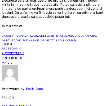
Deoarece este un oras destul de mic ca si dimensiuni, il puteti
vizita in intregime in doar cateva zile. Puteti sa iesiti la plimbare
impreuna cu partenerul/partenera pentru a descoperi noi zone si
localuri. De altfel, nu va fi nevoie sa va ingrijorati cu privire la bani
deoarece preturile sunt accesibile peste tot.
In this article:
,
,
CAZATI IN POIANA ZANELOR
JUDETUL BISTRITA NASAUD
PARCUL NATIONAL
,
,
MUNTII RODNEI
POIANA ZANELOR
VIZITATI LACUL COLIBITA
0 SHARES
FACEBOOK
0
X (TWITTER)
0
PINTEREST
0
MAIL
0
Post written by:
Emilia Grecu
FOLLOW