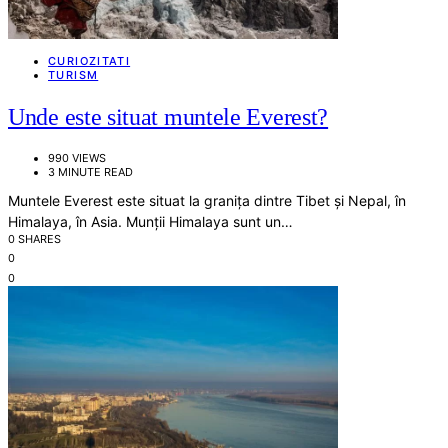
CURIOZITATI
TURISM
Unde este situat muntele Everest?
990 VIEWS
3 MINUTE READ
Muntele Everest este situat la granița dintre Tibet și Nepal, în
Himalaya, în Asia. Munții Himalaya sunt un…
0 SHARES
0
0