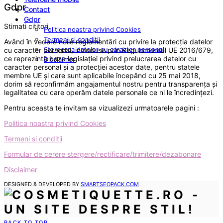
Gdpr
Contact
Gdpr
Stimati cititori,
Politica noastra privind Cookies
Termeni si conditii
Având în vedere noile reglementări cu privire la protecția datelor
Stergerea datelor cu caracter personal
cu caracter personal, introduse prin Regulamentul UE 2016/679,
ce reprezintă baza legislației privind prelucrarea datelor cu
Disclaimer
caracter personal și a protecției acestor date, pentru statele
membre UE și care sunt aplicabile începând cu 25 mai 2018,
dorim să reconfirmăm angajamentul nostru pentru transparența și
legalitatea cu care operăm datele personale ce ni le încredințezi.
Pentru aceasta te invitam sa vizualizezi urmatoarele pagini :
Politica noastra privind Cookies
Termeni si conditii
Formular de cerere stergere/rectificare/trimitere/dezabonare
Disclaimer
DESIGNED & DEVELOPED BY
SMARTSEOPACK.COM
BACK TO TOP