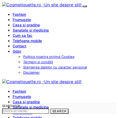
Fashion
Frumusete
Casa si gradina
Sanatate si medicina
Cum sa fac
Telefoane mobile
Contact
Gdpr
Politica noastra privind Cookies
Termeni si conditii
Stergerea datelor cu caracter personal
Disclaimer
Fashion
Frumusete
Casa si gradina
SEARCH FOR:
Sanatate si medicina
SEARCH
Cum sa fac
Telefoane mobile