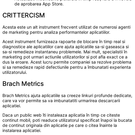
de aprobarea App Store.
CRITTERCISM
Acesta este un alt instrument frecvent utilizat de numerosi agenti
de marketing pentru analiza performantelor aplicatiilor.
Acest instrument furnizeaza rapoarte de blocare în timp real si
diagnostice ale aplicatiilor care ajuta aplicatiile sa-si gaseasca si
sa-si remedieze instantaneu problemele. Mai mult, specialistii în
marketing pot urmari actiunile utilizatorilor si pot afla exact ce a
dus la eroare. Acest lucru permite companiei sa rezolve problema
si sa remedieze rapid defectiunile pentru a îmbunatati experienta
utilizatorului.
Brach Metrics
Brach Metrics ajuta aplicatiile sa creeze linkuri profunde dedicate,
care va vor permite sa va imbunatatiti urmarirea descarcarii
aplicatiei.
Daca un public web îti instaleaza aplicatia în timp ce citeste
continut mobil, poti readuce utilizatorul specificat înapoi la bucata
de continut originala din aplicatie pe care o citea înainte la
instalarea aplicatiei.