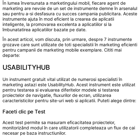
În lumea înversunata a marketingului mobil, fiecare agent de
marketing are nevoie de un set de instrumente demne în arsenalul
sau pentru a-si desfasura cu succes campania publicitara. Aceste
instrumente ajuta în mod eficient la crearea de aplicatii
inteligente, la promovarea excelenta a aplicatiilor si la
îmbunatatirea aplicatiilor bazate pe date.
În acest articol, vom discuta, prin urmare, despre 7 instrumente
grozave care sunt utilizate de toti specialistii în marketing eficienti
pentru campanii de marketing mobile exemplare. Cititi mai
departe:
USABILITYHUB
Un instrument gratuit vital utilizat de numerosi specialisti în
marketing astazi este UsabilityHub. Acest instrument este utilizat
pentru testarea si evaluarea diferitelor modele si testarea
proiectelor de navigatie, fluxurilor de ecran, utilizarea
caracteristicilor pentru site-uri web si aplicatii. Puteti alege dintre:
Faceti clic pe Test
Acest test permite sa masuram eficacitatea proiectelor,
monitorizând modul în care utilizatorii completeaza un flux de cai
necesar pe baza instructiunilor.