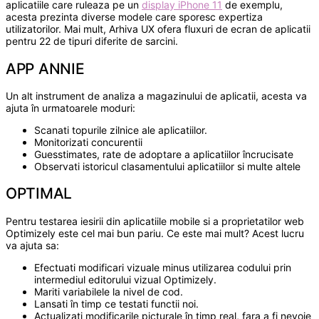
aplicatiile care ruleaza pe un
display iPhone 11
de exemplu,
acesta prezinta diverse modele care sporesc expertiza
utilizatorilor. Mai mult, Arhiva UX ofera fluxuri de ecran de aplicatii
pentru 22 de tipuri diferite de sarcini.
APP ANNIE
Un alt instrument de analiza a magazinului de aplicatii, acesta va
ajuta în urmatoarele moduri:
Scanati topurile zilnice ale aplicatiilor.
Monitorizati concurentii
Guesstimates, rate de adoptare a aplicatiilor încrucisate
Observati istoricul clasamentului aplicatiilor si multe altele
OPTIMAL
Pentru testarea iesirii din aplicatiile mobile si a proprietatilor web
Optimizely este cel mai bun pariu. Ce este mai mult? Acest lucru
va ajuta sa:
Efectuati modificari vizuale minus utilizarea codului prin
intermediul editorului vizual Optimizely.
Mariti variabilele la nivel de cod.
Lansati în timp ce testati functii noi.
Actualizati modificarile picturale în timp real, fara a fi nevoie