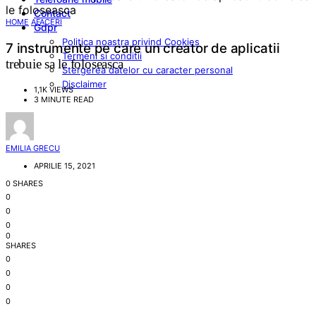
Contact
HOME
AFACERI
Gdpr
Politica noastra privind Cookies
7 instrumente pe care un creator de aplicatii
Termeni si conditii
trebuie sa le foloseasca
Stergerea datelor cu caracter personal
Disclaimer
1,1K VIEWS
3 MINUTE READ
EMILIA GRECU
APRILIE 15, 2021
0 SHARES
0
0
0
0
SHARES
0
0
0
0