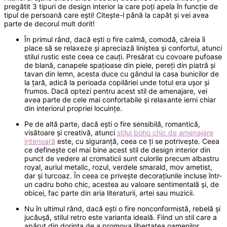
pregătit 3 tipuri de design interior la care poți apela în funcție de
tipul de persoană care ești! Citește-l până la capăt și vei avea
parte de decorul mult dorit!
În primul rând, dacă ești o fire calmă, comodă, căreia îi
place să se relaxeze și apreciază liniștea și confortul, atunci
stilul rustic este ceea ce cauți. Presărat cu covoare pufoase
de blană, canapele spațioase din piele, pereți din piatră și
tavan din lemn, acesta duce cu gândul la casa bunicilor de
la țară, adică la perioada copilăriei unde totul era ușor și
frumos. Dacă optezi pentru acest stil de amenajare, vei
avea parte de cele mai confortabile și relaxante ierni chiar
din interiorul propriei locuințe.
Pe de altă parte, dacă ești o fire sensibilă, romantică,
visătoare și creativă, atunci
stilul boho chic de amenajare
interioară
este, cu siguranță, ceea ce ți se potrivește. Ceea
ce definește cel mai bine acest stil de design interior din
punct de vedere al cromaticii sunt culorile precum albastru
royal, auriul metalic, rozul, verdele smarald, mov ametist,
dar și turcoaz. În ceea ce privește decorațiunile incluse într-
un cadru boho chic, acestea au valoare sentimentală și, de
obicei, fac parte din aria literaturii, artei sau muzicii.
Nu în ultimul rând, dacă ești o fire nonconformistă, rebelă și
jucăușă, stilul retro este varianta ideală. Fiind un stil care a
apărut din dorința de a promova libertatea oamenilor,