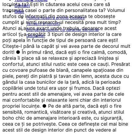
Contact
Gdpr
Politica noastra privind Cookies
Termeni si conditii
Stergerea datelor cu caracter personal
Disclaimer