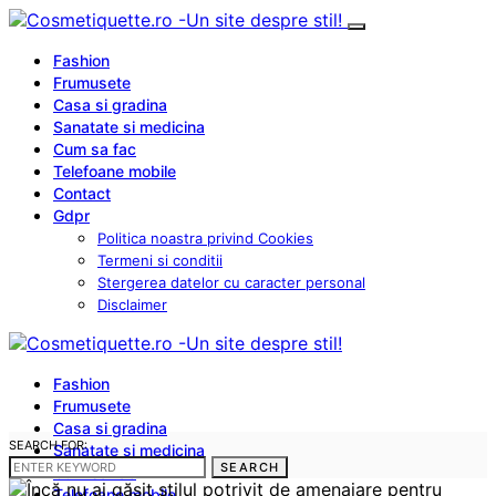
Fashion
Frumusete
Casa si gradina
Sanatate si medicina
Cum sa fac
Telefoane mobile
Contact
Gdpr
Politica noastra privind Cookies
Termeni si conditii
Stergerea datelor cu caracter personal
Disclaimer
Fashion
Frumusete
Casa si gradina
SEARCH FOR:
Sanatate si medicina
SEARCH
Cum sa fac
Telefoane mobile