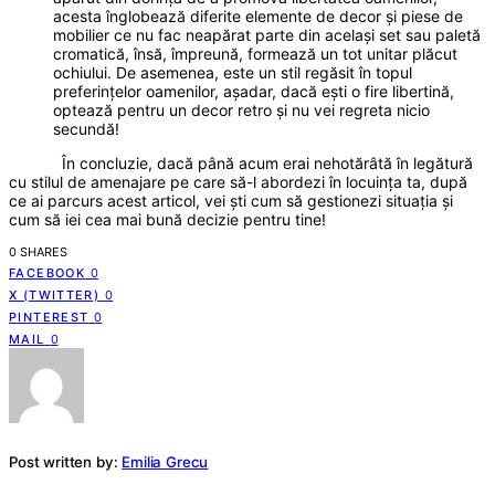
acesta înglobează diferite elemente de decor și piese de
mobilier ce nu fac neapărat parte din același set sau paletă
cromatică, însă, împreună, formează un tot unitar plăcut
ochiului. De asemenea, este un stil regăsit în topul
preferințelor oamenilor, așadar, dacă ești o fire libertină,
optează pentru un decor retro și nu vei regreta nicio
secundă!
În concluzie, dacă până acum erai nehotărâtă în legătură
cu stilul de amenajare pe care să-l abordezi în locuința ta, după
ce ai parcurs acest articol, vei ști cum să gestionezi situația și
cum să iei cea mai bună decizie pentru tine!
0 SHARES
FACEBOOK
0
X (TWITTER)
0
PINTEREST
0
MAIL
0
Post written by:
Emilia Grecu