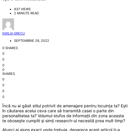
937 VIEWS
2 MINUTE READ
EMILIA GRECU
SEPTEMBRIE 29, 2022
0 SHARES
0
0
0
0
SHARES
0
0
0
0
Încă nu ai găsit stilul potrivit de amenajare pentru locuința ta? Ești
în căutarea acelui ceva care să transmită casei o parte din
personalitatea ta? Volumul stufos de informații din zona aceasta
te obosește cumplit și simți research-ul necesită prea mult timp?
Atunci ai ajuns exact unde trebuia, deoarece acest articol ți-a