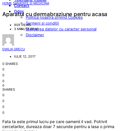
HOME
SANATATE SI MEDICINA
Contact
Gdpr
Aparatul cu dermabraziune pentru acasa
Politica noastra privind Cookies
Termeni si conditii
909 VIEWS
Stergerea datelor cu caracter personal
3 MINUTE READ
Disclaimer
EMILIA GRECU
IULIE 12, 2017
0 SHARES
0
0
0
0
SHARES
0
0
0
0
Fata ta este primul lucru pe care oamenii il vad. Potrivit
cercetarilor, dureaza doar 7 secunde pentru a lasa o prima