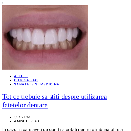
0
ALTELE
CUM SA FAC
SANATATE SI MEDICINA
Tot ce trebuie sa stiti despre utilizarea
fatetelor dentare
1,9K VIEWS
4 MINUTE READ
In cazul in care aveti de gand sa optati pentru o imbunatatire a