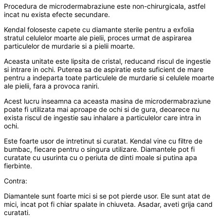
Procedura de microdermabraziune este non-chirurgicala, astfel
incat nu exista efecte secundare.
Kendal foloseste capete cu diamante sterile pentru a exfolia
stratul celulelor moarte ale pielii, proces urmat de aspirarea
particulelor de murdarie si a pielii moarte.
Aceasta unitate este lipsita de cristal, reducand riscul de ingestie
si intrare in ochi. Puterea sa de aspiratie este suficient de mare
pentru a indeparta toate particulele de murdarie si celulele moarte
ale pielii, fara a provoca raniri.
Acest lucru inseamna ca aceasta masina de microdermabraziune
poate fi utilizata mai aproape de ochi si de gura, deoarece nu
exista riscul de ingestie sau inhalare a particulelor care intra in
ochi.
Este foarte usor de intretinut si curatat. Kendal vine cu filtre de
bumbac, fiecare pentru o singura utilizare. Diamantele pot fi
curatate cu usurinta cu o periuta de dinti moale si putina apa
fierbinte.
Contra:
Diamantele sunt foarte mici si se pot pierde usor. Ele sunt atat de
mici, incat pot fi chiar spalate in chiuveta. Asadar, aveti grija cand
curatati.