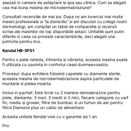
asezati in camera de asteptare la spa sau clinica. Cum sa alegeti
cea mai buna masina de microdermabraziune?
Consultati recenziile de mai jos. Dupa ce am incercat mai multe
masini profesionale si “la domiciliu” si am discutat cu colegii nostri
dermatologi, am compilat un tabel de comparatie si recenzii
scrise ale masinilor de top disponibile astazi. Unitatile sunt putin
diferite in ceea ce priveste caracteristicile, deci alegeti una
potrivita pentru dvs.
Kendal HB-SF01
Pentru o piele neteda, intinerita si vibranta, aceasta masina poate
fi utilizata cu usurinta in confortul casei dumneavoastra.
Procesul: dupa exfoliere folosind capetele cu diamante sterile,
aceasta masina de microdermabraziune aspira particulele de
murdarie si pielea moarta.
Inclus in pachet: Este livrat cu 2 manere dermabrazive pentru
piele, diamante: 3 mari, 3 medii si 3 mici, fiecare categorie cu varf
fin, mediu si grosier, filtre de bumbac si un furtun de aer pentru
filtrul Diamond plus un cablu de alimentare.
Aceasta unitate Kendal vine cu o garantie de 1 an.
Pro: