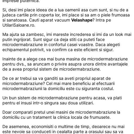
impresie puternica.
Si, desi imi place ideea de a lua oamenii asa cum sunt, si nu de a
judeca cartile prin coperta lor, imi place si sa am o piele frumoasa
si sanatoasa. Cauti aparat vacuum
Velashape
? Intra pe
UtilariSaloane.ro.
Ma ajuta sa zambesc, imi mareste increderea si imi da un look mai
putin ingrijorat. Sunt sigur ca deja stiti ca puteti face
microdermabraziune in confortul casei voastre. Daca alegeti
echipamentul potrivit, va confirm ca este eficient si sigur.
Inainte de a alege cea mai buna masina de microdermabraziune
pentru dvs., sa aruncam o privire asupra unora dintre avantajele
de a avea propriul sistem de microdermabraziune.
De ce ar trebui sa va ganditi sa aveti propriul aparat de
microdermabraziune? Cel mai mare beneficiu al efectuarii
microdermabraziunii la domiciliu este cu siguranta costul.
Un bun sistem de microdermabraziune pentru acasa, va plati
pentru el insusi intr-o singura sau doua utilizari.
Doar comparati pretul unei masini de microdermabraziune la
domiciliu cu un tratament la clinica locala de frumusete.
De asemenea, economisiti o multime de timp, deoarece nu mai
este nevoie sa conduceti in cealalta parte a orasului sau sa va