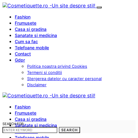
Fashion
Frumusete
Casa si gradina
Sanatate si medicina
Cum sa fac
Telefoane mobile
Contact
Gdpr
Politica noastra privind Cookies
Termeni si conditii
Stergerea datelor cu caracter personal
Disclaimer
Fashion
Frumusete
Casa si gradina
SEARCH FOR:
Sanatate si medicina
SEARCH
Cum sa fac
Telefoane mobile