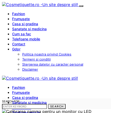
Fashion
Frumusete
Casa si gradina
Sanatate si medicina
Cum sa fac
Telefoane mobile
Contact
Gdpr
Politica noastra privind Cookies
Termeni si conditii
Stergerea datelor cu caracter personal
Disclaimer
Fashion
Frumusete
Casa si gradina
SEARCH FOR:
Sanatate si medicina
SEARCH
Cum sa fac
Telefoane mobile