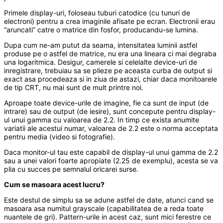
Primele display-uri, foloseau tuburi catodice (cu tunuri de
electroni) pentru a crea imaginile afisate pe ecran. Electronii erau
“aruncati” catre o matrice din fosfor, producandu-se lumina.
Dupa cum ne-am putut da seama, intensitatea luminii astfel
produse pe o astfel de matrice, nu era una lineara ci mai degraba
una logaritmica. Desigur, camerele si celelalte device-uri de
inregistrare, trebuiau sa se plieze pe aceasta curba de output si
exact asa procedeaza si in ziua de astazi, chiar daca monitoarele
de tip CRT, nu mai sunt de mult printre noi.
Aproape toate device-urile de imagine, fie ca sunt de input (de
intrare) sau de output (de iesire), sunt concepute pentru display-
ul unui gamma cu valoarea de 2.2. In timp ce exista anumite
variatii ale acestui numar, valoarea de 2.2 este o norma acceptata
pentru media (video si fotografie).
Daca monitor-ul tau este capabil de display-ul unui gamma de 2.2
sau a unei valori foarte apropiate (2.25 de exemplu), acesta se va
plia cu succes pe semnalul oricarei surse.
Cum se masoara acest lucru?
Este destul de simplu sa se adune astfel de date, atunci cand se
masoara asa numitul grayscale (capabilitatea de a reda toate
nuantele de gri). Pattern-urile in acest caz, sunt mici ferestre ce