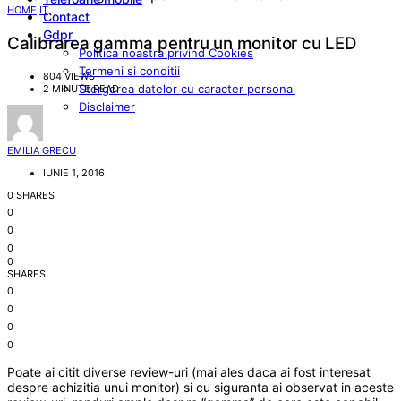
HOME
IT
Contact
Gdpr
Calibrarea gamma pentru un monitor cu LED
Politica noastra privind Cookies
Termeni si conditii
804 VIEWS
Stergerea datelor cu caracter personal
2 MINUTE READ
Disclaimer
EMILIA GRECU
IUNIE 1, 2016
0 SHARES
0
0
0
0
SHARES
0
0
0
0
Poate ai citit diverse review-uri (mai ales daca ai fost interesat
despre achizitia unui monitor) si cu siguranta ai observat in aceste