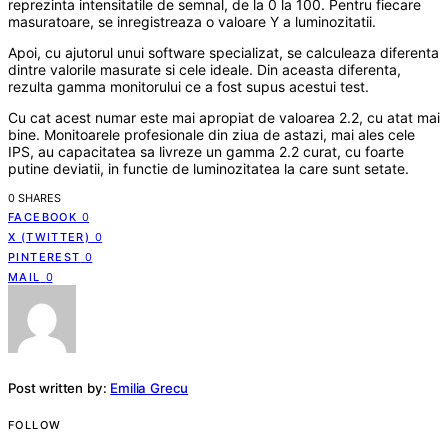
reprezinta intensitatile de semnal, de la 0 la 100. Pentru fiecare
masuratoare, se inregistreaza o valoare Y a luminozitatii.
Apoi, cu ajutorul unui software specializat, se calculeaza diferenta
dintre valorile masurate si cele ideale. Din aceasta diferenta,
rezulta gamma monitorului ce a fost supus acestui test.
Cu cat acest numar este mai apropiat de valoarea 2.2, cu atat mai
bine. Monitoarele profesionale din ziua de astazi, mai ales cele
IPS, au capacitatea sa livreze un gamma 2.2 curat, cu foarte
putine deviatii, in functie de luminozitatea la care sunt setate.
0 SHARES
FACEBOOK
0
X (TWITTER)
0
PINTEREST
0
MAIL
0
Post written by:
Emilia Grecu
FOLLOW