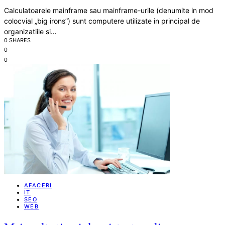
Calculatoarele mainframe sau mainframe-urile (denumite in mod
colocvial „big irons”) sunt computere utilizate in principal de
organizatiile si…
0 SHARES
0
0
AFACERI
IT
SEO
WEB