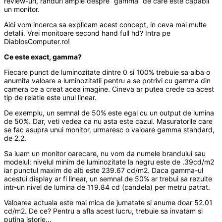
review-uri, randuri ample despre “gamma” de care este capabil
un monitor.
Aici vom incerca sa explicam acest concept, in ceva mai multe
detalii. Vrei monitoare second hand full hd? Intra pe
DiablosComputer.ro!
Ce este exact, gamma?
Fiecare punct de luminozitate dintre 0 si 100% trebuie sa aiba o
anumita valoare a luminozitatii pentru a se potrivi cu gamma din
camera ce a creat acea imagine. Cineva ar putea crede ca acest
tip de relatie este unul linear.
De exemplu, un semnal de 50% este egal cu un output de lumina
de 50%. Dar, veti vedea ca nu asta este cazul. Masuratorile care
se fac asupra unui monitor, urmaresc o valoare gamma standard,
de 2.2.
Sa luam un monitor oarecare, nu vom da numele brandului sau
modelul: nivelul minim de luminozitate la negru este de .39cd/m2
iar punctul maxim de alb este 239.67 cd/m2. Daca gamma-ul
acestui display ar fi linear, un semnal de 50% ar trebui sa rezulte
intr-un nivel de lumina de 119.84 cd (candela) per metru patrat.
Valoarea actuala este mai mica de jumatate si anume doar 52.01
cd/m2. De ce? Pentru a afla acest lucru, trebuie sa invatam si
putina istorie…