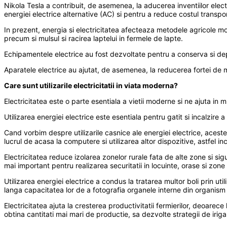
Nikola Tesla a contribuit, de asemenea, la aducerea inventiilor electri
energiei electrice alternative (AC) si pentru a reduce costul transportu
In prezent, energia si electricitatea afecteaza metodele agricole mo
precum si mulsul si racirea laptelui in fermele de lapte.
Echipamentele electrice au fost dezvoltate pentru a conserva si depo
Aparatele electrice au ajutat, de asemenea, la reducerea fortei de mun
Care sunt utilizarile electricitatii in viata moderna?
Electricitatea este o parte esentiala a vietii moderne si ne ajuta in 
Utilizarea energiei electrice este esentiala pentru gatit si incalzire
Cand vorbim despre utilizarile casnice ale energiei electrice, acestea
lucrul de acasa la computere si utilizarea altor dispozitive, astfel 
Electricitatea reduce izolarea zonelor rurale fata de alte zone si si
mai important pentru realizarea securitatii in locuinte, orase si zone
Utilizarea energiei electrice a condus la tratarea multor boli prin uti
langa capacitatea lor de a fotografia organele interne din organism 
Electricitatea ajuta la cresterea productivitatii fermierilor, deoarece
obtina cantitati mai mari de productie, sa dezvolte strategii de irigare