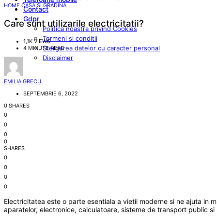
HOME
CASA SI GRADINA
Contact
Gdpr
Care sunt utilizarile electricitatii?
Politica noastra privind Cookies
Termeni si conditii
1,1K VIEWS
Stergerea datelor cu caracter personal
4 MINUTE READ
Disclaimer
EMILIA GRECU
SEPTEMBRIE 6, 2022
0 SHARES
0
0
0
0
SHARES
0
0
0
0
Electricitatea este o parte esentiala a vietii moderne si ne ajuta in m
aparatelor, electronice, calculatoare, sisteme de transport public si