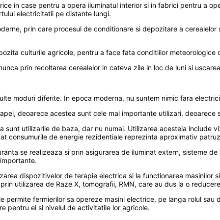
ce in case pentru a opera iluminatul interior si in fabrici pentru a ope
lui electricitatii pe distante lungi.
derne, prin care procesul de conditionare si depozitare a cerealelor s
zita culturile agricole, pentru a face fata conditiilor meteorologice 
ca prin recoltarea cerealelor in cateva zile in loc de luni si uscarea 
multe moduri diferite. In epoca moderna, nu suntem nimic fara electrici
 a apei, deoarece acestea sunt cele mai importante utilizari, deoarece su
 sunt utilizarile de baza, dar nu numai. Utilizarea acesteia include viz
incat consumurile de energie rezidentiale reprezinta aproximativ patruz
guranta se realizeaza si prin asigurarea de iluminat extern, sisteme de
 importante.
lizarea dispozitivelor de terapie electrica si la functionarea masinilor 
prin utilizarea de Raze X, tomografii, RMN, care au dus la o reducere
 le permite fermierilor sa opereze masini electrice, pe langa rolul sau 
 pentru ei si nivelul de activitatile lor agricole.