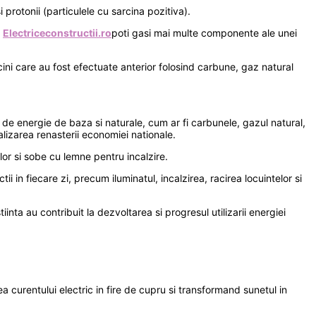
 protonii (particulele cu sarcina pozitiva).
e
Electriceconstructii.ro
poti gasi mai multe componente ale unei
cini care au fost efectuate anterior folosind carbune, gaz natural
r de energie de baza si naturale, cum ar fi carbunele, gazul natural,
alizarea renasterii economiei nationale.
lor si sobe cu lemne pentru incalzire.
i in fiecare zi, precum iluminatul, incalzirea, racirea locuintelor si
inta au contribuit la dezvoltarea si progresul utilizarii energiei
a curentului electric in fire de cupru si transformand sunetul in