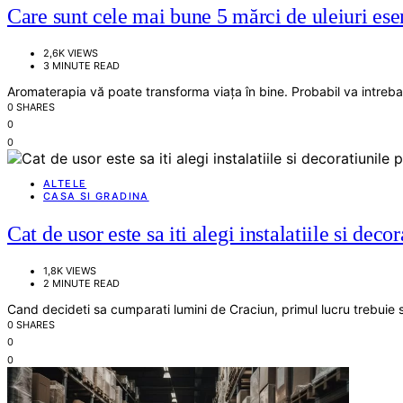
Care sunt cele mai bune 5 mărci de uleiuri ese
2,6K VIEWS
3 MINUTE READ
Aromaterapia vă poate transforma viața în bine. Probabil va intrebati
0 SHARES
0
0
ALTELE
CASA SI GRADINA
Cat de usor este sa iti alegi instalatiile si decor
1,8K VIEWS
2 MINUTE READ
Cand decideti sa cumparati lumini de Craciun, primul lucru trebuie s
0 SHARES
0
0