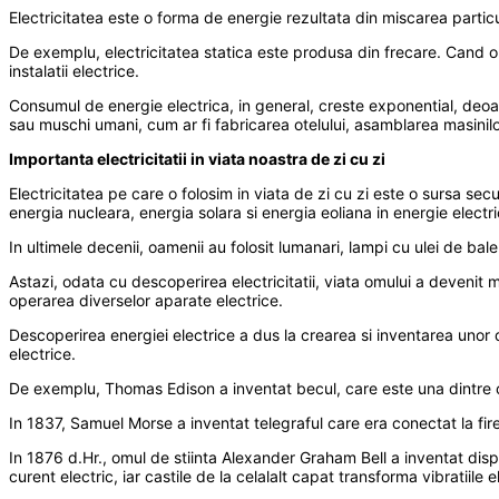
Electricitatea este o forma de energie rezultata din miscarea particule
De exemplu, electricitatea statica este produsa din frecare. Cand o
instalatii electrice.
Consumul de energie electrica, in general, creste exponential, deoare
sau muschi umani, cum ar fi fabricarea otelului, asamblarea masinilor s
Importanta electricitatii in viata noastra de zi cu zi
Electricitatea pe care o folosim in viata de zi cu zi este o sursa se
energia nucleara, energia solara si energia eoliana in energie electri
In ultimele decenii, oamenii au folosit lumanari, lampi cu ulei de ba
Astazi, odata cu descoperirea electricitatii, viata omului a devenit ma
operarea diverselor aparate electrice.
Descoperirea energiei electrice a dus la crearea si inventarea unor di
electrice.
De exemplu, Thomas Edison a inventat becul, care este una dintre cel
In 1837, Samuel Morse a inventat telegraful care era conectat la fire
In 1876 d.Hr., omul de stiinta Alexander Graham Bell a inventat dispo
curent electric, iar castile de la celalalt capat transforma vibratiile 