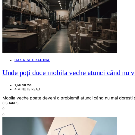
CASA SI GRADINA
Unde poți duce mobila veche atunci când nu vr
1,6K VIEWS
4 MINUTE READ
Mobila veche poate deveni o problemă atunci când nu mai dorești s
0 SHARES
0
0