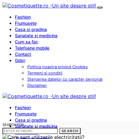
Fashion
Frumusete
Casa si gradina
Sanatate si medicina
Cum sa fac
Telefoane mobile
Contact
Gdpr
Politica noastra privind Cookies
Termeni si conditii
Stergerea datelor cu caracter personal
Disclaimer
Fashion
Frumusete
Casa si gradina
SEARCH FOR:
Sanatate si medicina
SEARCH
Cum sa fac
Telefoane mobile