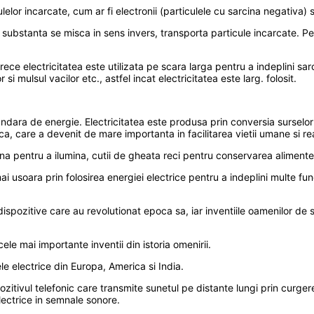
lor incarcate, cum ar fi electronii (particulele cu sarcina negativa) si
 substanta se misca in sens invers, transporta particule incarcate. P
ce electricitatea este utilizata pe scara larga pentru a indeplini sar
i mulsul vacilor etc., astfel incat electricitatea este larg. folosit.
cundara de energie. Electricitatea este produsa prin conversia surselo
ca, care a devenit de mare importanta in facilitarea vietii umane si re
lena pentru a ilumina, cutii de gheata reci pentru conservarea alimente
i usoara prin folosirea energiei electrice pentru a indeplini multe functi
spozitive care au revolutionat epoca sa, iar inventiile oamenilor de sti
e mai importante inventii din istoria omenirii.
le electrice din Europa, America si India.
zitivul telefonic care transmite sunetul pe distante lungi prin curgere
electrice in semnale sonore.