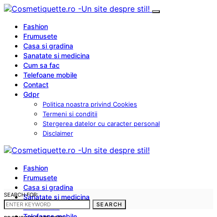
Fashion
Frumusete
Casa si gradina
Sanatate si medicina
Cum sa fac
Telefoane mobile
Contact
Gdpr
Politica noastra privind Cookies
Termeni si conditii
Stergerea datelor cu caracter personal
Disclaimer
Fashion
Frumusete
Casa si gradina
SEARCH FOR:
Sanatate si medicina
SEARCH
Cum sa fac
Telefoane mobile