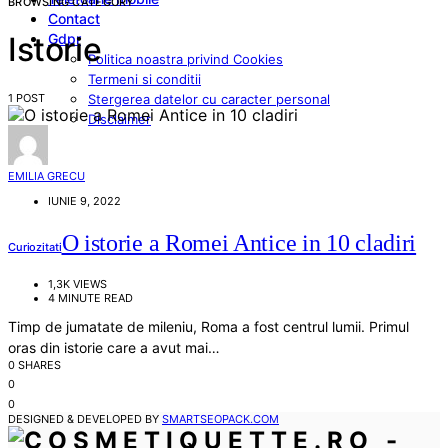
BROWSING CATEGORY
Contact
Gdpr
Istorie
Politica noastra privind Cookies
Termeni si conditii
1 POST
Stergerea datelor cu caracter personal
Disclaimer
EMILIA GRECU
IUNIE 9, 2022
O istorie a Romei Antice in 10 cladiri
Curiozitati
1,3K VIEWS
4 MINUTE READ
Timp de jumatate de mileniu, Roma a fost centrul lumii. Primul
oras din istorie care a avut mai…
0 SHARES
0
0
DESIGNED & DEVELOPED BY
SMARTSEOPACK.COM