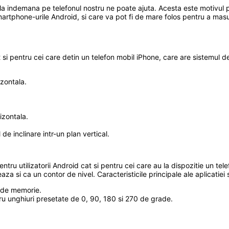
i la indemana pe telefonul nostru ne poate ajuta. Acesta este motivu
martphone-urile Android, si care va pot fi de mare folos pentru a masur
at si pentru cei care detin un telefon mobil iPhone, care are sistemul
izontala.
izontala.
e inclinare intr-un plan vertical.
ru utilizatorii Android cat si pentru cei care au la dispozitie un te
za si ca un contor de nivel. Caracteristicile principale ale aplicatiei 
a de memorie.
tru unghiuri presetate de 0, 90, 180 si 270 de grade.