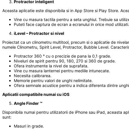
Protractor inteligent
Aceasta aplicatie este disponibila si in App Store si Play Store. Ace
Vine cu masura tactila pentru a seta unghiul. Trebuie sa utili
Puteti face captura de ecran a ecranului in orice mod utilizati
iLevel – Protractor si nivel
Proiectat ca un clinometru multitool, precum si o aplicatie de nivelare
numele Clinometru, Spirit Level, Protractor, Bubble Level. Caracteristi
Protractor 360 ° cu o precizie de pana la 0,1 grade.
Niveluri de spirit pentru 90, 180, 270 si 360 de grade.
Ofera instrumente la nivel de suprafata.
Vine cu masura lanternei pentru mediile intunecate.
Necesita calibrarea.
Memorie pentru valori de unghi nelimitate.
Ofera semnale acustice pentru a indica diferenta dintre unghiul 
Aplicatii compatibile numai cu iOS
Angle Finder ™
Disponibila numai pentru utilizatorii de iPhone sau iPad, aceasta apl
sunt:
Masuri in grade.