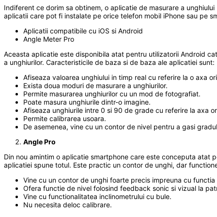
Indiferent ce dorim sa obtinem, o aplicatie de masurare a unghiulu
aplicatii care pot fi instalate pe orice telefon mobil iPhone sau pe s
Aplicatii compatibile cu iOS si Android
Angle Meter Pro
Aceasta aplicatie este disponibila atat pentru utilizatorii Android c
a unghiurilor. Caracteristicile de baza si de baza ale aplicatiei sunt:
Afiseaza valoarea unghiului in timp real cu referire la o axa or
Exista doua moduri de masurare a unghiurilor.
Permite masurarea unghiurilor cu un mod de fotografiat.
Poate masura unghiurile dintr-o imagine.
Afiseaza unghiurile intre 0 si 90 de grade cu referire la axa or
Permite calibrarea usoara.
De asemenea, vine cu un contor de nivel pentru a gasi gradul d
Angle Pro
Din nou amintim o aplicatie smartphone care este conceputa atat pent
aplicatiei spune totul. Este practic un contor de unghi, dar functionea
Vine cu un contor de unghi foarte precis impreuna cu functi
Ofera functie de nivel folosind feedback sonic si vizual la pa
Vine cu functionalitatea inclinometrului cu bule.
Nu necesita deloc calibrare.