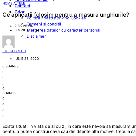
HOME
ALTELE
Contact
Gdpr
Ce aplicatii folosim pentru a masura unghiurile?
Politica noastra privind Cookies
Termeni si conditii
2,3K VIEWS
Stergerea datelor cu caracter personal
3 MINUTE READ
Disclaimer
EMILIA GRECU
IUNIE 25, 2020
0 SHARES
0
0
0
0
SHARES
0
0
0
0
Exista situatii in viata de zi cu zi, in care este nevoie sa masuram
pentru a putea construi ceva sau din diferite alte motive, trebuie sa