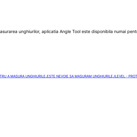
urarea unghiurilor, aplicatia Angle Tool este disponibila numai pentru u
,
,
NTRU A MASURA UNGHIURILE
ESTE NEVOIE SA MASURAM UNGHIURILE
ILEVEL - PRO