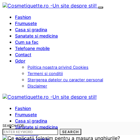
Fashion
Frumusete
Casa si gradina
Sanatate si medicina
Cum sa fac
Telefoane mobile
Contact
Gdpr
Politica noastra privind Cookies
Termeni si conditii
Stergerea datelor cu caracter personal
Disclaimer
Fashion
Frumusete
Casa si gradina
SEARCH FOR:
Sanatate si medicina
SEARCH
Cum sa fac
Telefoane mobile