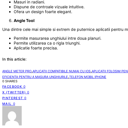
Masuri in radiani.
Dispune de controale vizuale intuitive.
Ofera un design foarte elegant.
Angle Tool
Una dintre cele mai simple si extrem de puternice aplicatii pentru mas
Permite masurarea unghiului intre doua planuri.
Permite utilizarea ca o rigla triunghi.
Aplicatie foarte precisa.
In this article:
,
,
ANGLE METER PRO
APLICATII COMPATIBILE NUMAI CU IOS
APLICATII FOLOSIM PE
,
EFICIENTA PENTRU A MASURA UNGHIURILE
TELEFON MOBIL IPHONE
0 SHARES
FACEBOOK
0
X (TWITTER)
0
PINTEREST
0
MAIL
0