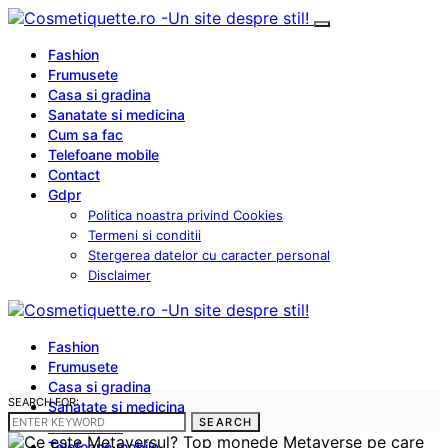
Fashion
Frumusete
Casa si gradina
Sanatate si medicina
Cum sa fac
Telefoane mobile
Contact
Gdpr
Politica noastra privind Cookies
Termeni si conditii
Stergerea datelor cu caracter personal
Disclaimer
Fashion
Frumusete
Casa si gradina
SEARCH FOR:
Sanatate si medicina
SEARCH
Cum sa fac
Telefoane mobile