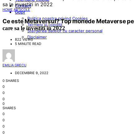
Contact
HOME
ARTICOLE
Gdpr
Politica noastra privind Cookies
Ce este Metaversul? Top monede Metaverse pe
Termeni si conditii
care sa le investiti in 2022
Stergerea datelor cu caracter personal
Disclaimer
822 VIEWS
5 MINUTE READ
EMILIA GRECU
DECEMBRIE 9, 2022
0 SHARES
0
0
0
0
SHARES
0
0
0
0