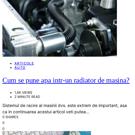
ARTICOLE
AUTO
Cum se pune apa intr-un radiator de masina?
1,6K VIEWS
2 MINUTE READ
Sistemul de racire al masinii dvs. este extrem de important, asa
ca in continuarea acestui articol veti putea…
0 SHARES
0
0