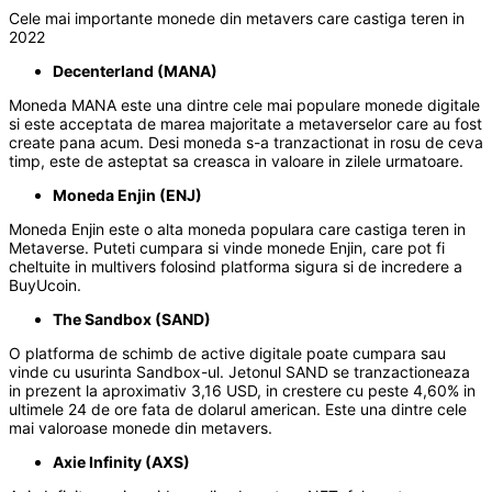
Cele mai importante monede din metavers care castiga teren in
2022
Decenterland (MANA)
Moneda MANA este una dintre cele mai populare monede digitale
si este acceptata de marea majoritate a metaverselor care au fost
create pana acum. Desi moneda s-a tranzactionat in rosu de ceva
timp, este de asteptat sa creasca in valoare in zilele urmatoare.
Moneda Enjin (ENJ)
Moneda Enjin este o alta moneda populara care castiga teren in
Metaverse. Puteti cumpara si vinde monede Enjin, care pot fi
cheltuite in multivers folosind platforma sigura si de incredere a
BuyUcoin.
The Sandbox (SAND)
O platforma de schimb de active digitale poate cumpara sau
vinde cu usurinta Sandbox-ul. Jetonul SAND se tranzactioneaza
in prezent la aproximativ 3,16 USD, in crestere cu peste 4,60% in
ultimele 24 de ore fata de dolarul american. Este una dintre cele
mai valoroase monede din metavers.
Axie Infinity (AXS)