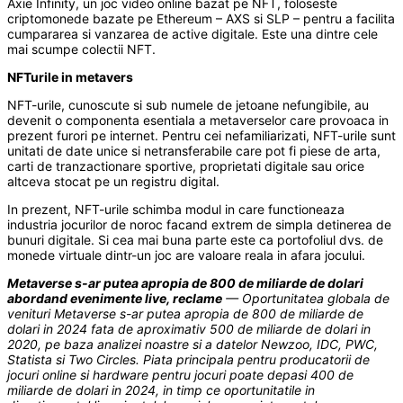
Axie Infinity, un joc video online bazat pe NFT, foloseste
criptomonede bazate pe Ethereum – AXS si SLP – pentru a facilita
cumpararea si vanzarea de active digitale. Este una dintre cele
mai scumpe colectii NFT.
NFTurile in metavers
NFT-urile, cunoscute si sub numele de jetoane nefungibile, au
devenit o componenta esentiala a metaverselor care provoaca in
prezent furori pe internet. Pentru cei nefamiliarizati, NFT-urile sunt
unitati de date unice si netransferabile care pot fi piese de arta,
carti de tranzactionare sportive, proprietati digitale sau orice
altceva stocat pe un registru digital.
In prezent, NFT-urile schimba modul in care functioneaza
industria jocurilor de noroc facand extrem de simpla detinerea de
bunuri digitale. Si cea mai buna parte este ca portofoliul dvs. de
monede virtuale dintr-un joc are valoare reala in afara jocului.
Metaverse s-ar putea apropia de 800 de miliarde de dolari
abordand evenimente live, reclame
— Oportunitatea globala de
venituri Metaverse s-ar putea apropia de 800 de miliarde de
dolari in 2024 fata de aproximativ 500 de miliarde de dolari in
2020, pe baza analizei noastre si a datelor Newzoo, IDC, PWC,
Statista si Two Circles. Piata principala pentru producatorii de
jocuri online si hardware pentru jocuri poate depasi 400 de
miliarde de dolari in 2024, in timp ce oportunitatile in