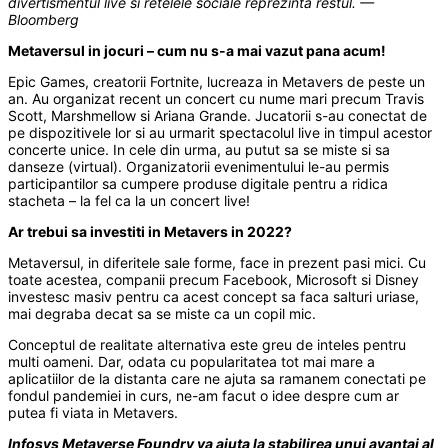
divertismentul live si retelele sociale reprezinta restul. —
Bloomberg
Metaversul in jocuri – cum nu s-a mai vazut pana acum!
Epic Games, creatorii Fortnite, lucreaza in Metavers de peste un
an. Au organizat recent un concert cu nume mari precum Travis
Scott, Marshmellow si Ariana Grande. Jucatorii s-au conectat de
pe dispozitivele lor si au urmarit spectacolul live in timpul acestor
concerte unice. In cele din urma, au putut sa se miste si sa
danseze (virtual). Organizatorii evenimentului le-au permis
participantilor sa cumpere produse digitale pentru a ridica
stacheta – la fel ca la un concert live!
Ar trebui sa investiti in Metavers in 2022?
Metaversul, in diferitele sale forme, face in prezent pasi mici. Cu
toate acestea, companii precum Facebook, Microsoft si Disney
investesc masiv pentru ca acest concept sa faca salturi uriase,
mai degraba decat sa se miste ca un copil mic.
Conceptul de realitate alternativa este greu de inteles pentru
multi oameni. Dar, odata cu popularitatea tot mai mare a
aplicatiilor de la distanta care ne ajuta sa ramanem conectati pe
fondul pandemiei in curs, ne-am facut o idee despre cum ar
putea fi viata in Metavers.
Infosys Metaverse Foundry va ajuta la stabilirea unui avantaj al