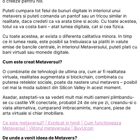
o creeze pentru noi.
Puteti cumpara tot felul de bunuri digitale in interiorul unui
metavers si puteti comanda un pantof sau un tricou similar in
realitate, daca credeti ca va arata bine si acolo. Cu toate acestea,
totul va va costa bani – atat lumea digitala, cat si cea fizica.
Cu toate acestea, ar exista o diferenta calitativa minora. In timp
ce in lumea reala, este posibil sa trebuiasca sa platiti in valute
emise de bancile centrale, in interiorul Metaversului, puteti plati cu
bani virtuali sau monede digitale.
Cum este creat Metaversul?
O combinatie de tehnologii de ultima ora, cum ar fi realitatea
virtuala, realitatea augmentata si blockchain, combinata cu
puterea retelelor sociale, poate da nastere unui metavers – posibil
cel mai la moda subiect din Silicon Valley in acest moment.
Asadar, asteptati-va sa vedeti mult mai multi oameni plimbandu-
se cu castile VR conectate, probabil 24 de ore pe zi, creandu-si o
viata alternativa, cumparand imbracaminte, mancare, piese de
arta virtuale si chiar imobiliare.
Ce este metaversul? | Explicat in hindi | Cum functioneaza
Metaversul | Viitorul metaversului | BuyUcoin
De unde a venit ideea de Metavers?