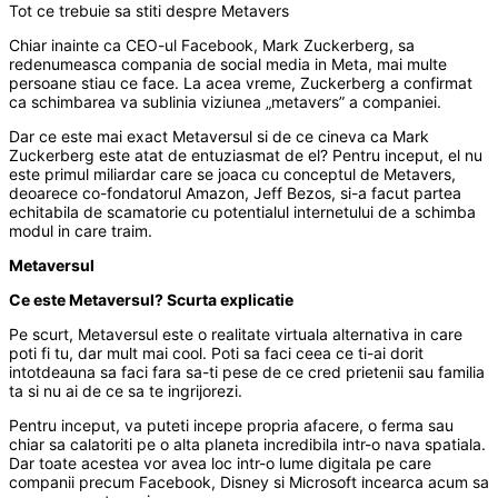
Tot ce trebuie sa stiti despre Metavers
Chiar inainte ca CEO-ul Facebook, Mark Zuckerberg, sa
redenumeasca compania de social media in Meta, mai multe
persoane stiau ce face. La acea vreme, Zuckerberg a confirmat
ca schimbarea va sublinia viziunea „metavers” a companiei.
Dar ce este mai exact Metaversul si de ce cineva ca Mark
Zuckerberg este atat de entuziasmat de el? Pentru inceput, el nu
este primul miliardar care se joaca cu conceptul de Metavers,
deoarece co-fondatorul Amazon, Jeff Bezos, si-a facut partea
echitabila de scamatorie cu potentialul internetului de a schimba
modul in care traim.
Metaversul
Ce este Metaversul? Scurta explicatie
Pe scurt, Metaversul este o realitate virtuala alternativa in care
poti fi tu, dar mult mai cool. Poti sa faci ceea ce ti-ai dorit
intotdeauna sa faci fara sa-ti pese de ce cred prietenii sau familia
ta si nu ai de ce sa te ingrijorezi.
Pentru inceput, va puteti incepe propria afacere, o ferma sau
chiar sa calatoriti pe o alta planeta incredibila intr-o nava spatiala.
Dar toate acestea vor avea loc intr-o lume digitala pe care
companii precum Facebook, Disney si Microsoft incearca acum sa