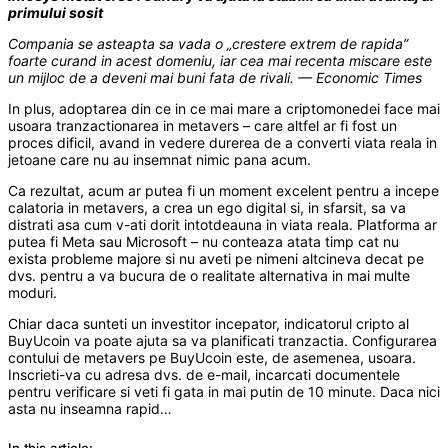
primului sosit
Compania se asteapta sa vada o „crestere extrem de rapida”
foarte curand in acest domeniu, iar cea mai recenta miscare este
un mijloc de a deveni mai buni fata de rivali. — Economic Times
In plus, adoptarea din ce in ce mai mare a criptomonedei face mai
usoara tranzactionarea in metavers – care altfel ar fi fost un
proces dificil, avand in vedere durerea de a converti viata reala in
jetoane care nu au insemnat nimic pana acum.
Ca rezultat, acum ar putea fi un moment excelent pentru a incepe
calatoria in metavers, a crea un ego digital si, in sfarsit, sa va
distrati asa cum v-ati dorit intotdeauna in viata reala. Platforma ar
putea fi Meta sau Microsoft – nu conteaza atata timp cat nu
exista probleme majore si nu aveti pe nimeni altcineva decat pe
dvs. pentru a va bucura de o realitate alternativa in mai multe
moduri.
Chiar daca sunteti un investitor incepator, indicatorul cripto al
BuyUcoin va poate ajuta sa va planificati tranzactia. Configurarea
contului de metavers pe BuyUcoin este, de asemenea, usoara.
Inscrieti-va cu adresa dvs. de e-mail, incarcati documentele
pentru verificare si veti fi gata in mai putin de 10 minute. Daca nici
asta nu inseamna rapid…
In this article: