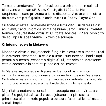
Termenul „metavers” a fost folosit pentru prima data in cel mai
bine vandut roman SF, Snow Crash, din 1992 al lui Neal
Stephenson, care prezenta o lume distopica. Alte exemple clare
de metavers pot fi gasite in seria Matrix si Ready Player One.
Cu toate acestea, adevarata istorie a lumii viitorului dateaza din
anii 1980, cand un om de stiinta pe nume Jaron Lanier a inventat
termenul de „realitate virtuala”. Cu toate acestea, VR era prohibitiv
de scumpa la acea vreme. Extrem de scumpa.
Criptomonedele in Metavers
Monedele virtuale sau jetoanele fungibile inlocuiesc numerarul real
in Metavers, deoarece, in cele din urma, sunt necesari bani simpli
pentru a alimenta „economia digitala”. Si, intr-adevar, Metaverse
este o economie in care ati putea dori sa investiti.
In Metaverse, monedele digitale au luat locul banilor si cu
siguranta acestea functioneaza ca monede virtuale in Metavers.
Cu toate acestea, datorita puterii monedelor virtuale, tranzactiile
sunt probabil mai rapide si mai fluide decat in ​​lumea reala.
Majoritatea metaverselor existente accepta moneda virtuala ca
plata. Ele pot, totusi, sa-si creeze jetoanele cripto sau sa
primeasca alte monede populare pentru a face platile mai usoare
si mai simple.