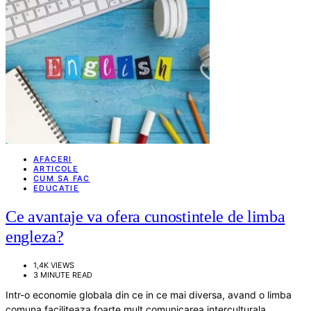
AFACERI
ARTICOLE
CUM SA FAC
EDUCATIE
Ce avantaje va ofera cunostintele de limba
engleza?
1,4K VIEWS
3 MINUTE READ
Intr-o economie globala din ce in ce mai diversa, avand o limba
comuna faciliteaza foarte mult comunicarea interculturala…