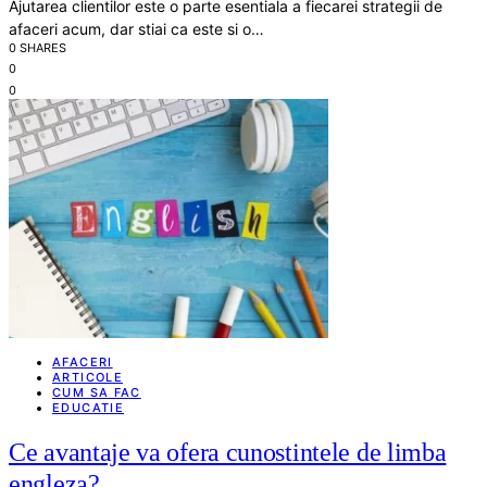
Ajutarea clientilor este o parte esentiala a fiecarei strategii de
afaceri acum, dar stiai ca este si o…
0 SHARES
0
0
AFACERI
ARTICOLE
CUM SA FAC
EDUCATIE
Ce avantaje va ofera cunostintele de limba
engleza?