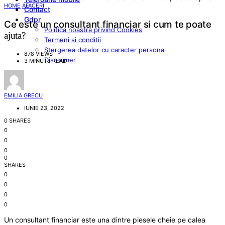
HOME
AFACERI
Contact
Gdpr
Ce este un consultant financiar si cum te poate
Politica noastra privind Cookies
ajuta?
Termeni si conditii
Stergerea datelor cu caracter personal
878 VIEWS
Disclaimer
3 MINUTE READ
EMILIA GRECU
IUNIE 23, 2022
0 SHARES
0
0
0
0
SHARES
0
0
0
0
Un consultant financiar este una dintre piesele cheie pe calea