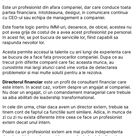
Este un profesionist din afara companiei, dar care conduce toata
partea financiara. Intotdeauna, desigur, in comunicare continua
cu CEO-ul sau echipa de management a companiei.
Este foarte logic pentru IMM-uri, deoarece, de obicei, acestea nu
pot avea grija de costul de a avea acest profesionist pe personal.
In acest fel, se pot bucura de serviciile lor, fiind capabili sa
raspunda nevoilor lor.
Acesta permite accesul la talente cu ani lungi de experienta care
se bucura de a face fata provocarilor companiei. Dupa ce au
trecut prin diferite companii care fac aceasta munca, au
cunostinte mai largi atunci cand vine vorba de detectarea
problemelor si mai multe solutii pentru a le rezolva.
Directorul financiar
este un profil de consultant financiar care
este intern. In acest caz, vorbim despre un angajat al companiei.
Nu doar un angajat, ci un comandament managerial care trebuie
sa aiba abilitati de leadership transformational.
In cele din urma, chiar daca avem un director extern, trebuie sa
tinem cont de faptul ca functiile sunt similare. Adica, in munca de
zi cu zi nu exista diferente intre ceea ce face un profesionist
extern decat unul intern.
Poate ca un profesionist extern are mai putina independenta