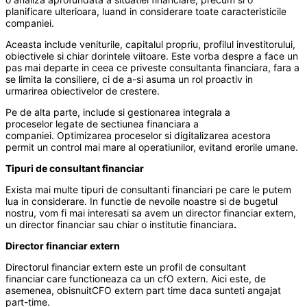
planificare ulterioara, luand in considerare toate caracteristicile
companiei.
Aceasta include veniturile, capitalul propriu, profilul investitorului,
obiectivele si chiar dorintele viitoare. Este vorba despre a face un
pas mai departe in ceea ce priveste consultanta financiara, fara a
se limita la consiliere, ci de a-si asuma un rol proactiv in
urmarirea obiectivelor de crestere.
Pe de alta parte, include si gestionarea integrala a
proceselor legate de sectiunea financiara a
companiei. Optimizarea proceselor si digitalizarea acestora
permit un control mai mare al operatiunilor, evitand erorile umane.
Tipuri de consultant financiar
Exista mai multe tipuri de consultanti financiari pe care le putem
lua in considerare. In functie de nevoile noastre si de bugetul
nostru, vom fi mai interesati sa avem un director financiar extern,
un director financiar sau chiar o institutie financiara
.
Director financiar extern
Directorul financiar extern este un profil de consultant
financiar care functioneaza ca un cfO extern. Aici este, de
asemenea, obisnuitCFO extern part time daca sunteti angajat
part-time.