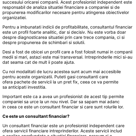
succesului oricarei companii. Acest profesionist independent este
responsabil de analiza situatiei financiare a companiei si de
propunerea modificarilor necesare pentru atingerea obiectivelor
organizatiei.
Pentru a imbunatati indicii de profitabilitate, consultantul financiar
este un profil foarte analitic, dar si decisiv. Nu este vorba doar
despre diagnosticarea situatiei prin care trece compania, ci si
despre propunerea de schimbari si solutii.
Desi a fost de obicei un profil care a fost folosit numai in companii
medii si mari, astazi este mai transversal. Intreprinderile mici si-au
dat seama cat de mult ii poate ajuta.
Cu noi modalitati de lucru acestea sunt acum mai accesibile
pentru aceste organizatii. Puteti gasi consultanti care
ofera pachete de servicii la un pret fix, ceea ce va permite
sa anticipati investitia.
Important este ca a avea un profesionist de acest tip permite
companiei sa urce la un nou nivel. Dar sa sapam mai adanc
in ceea ce este un consultant financiar si care sunt rolurile lor.
Ce este un consultant financiar?
Un consultant financiar este un profesionist independent care
ofera servicii financiare intreprinderilor. Aceste servicii includ
o analiza aprofundata a situatiei financiare, precum si o