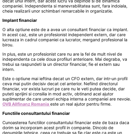
decat unul intern, dar acest lucru va depinde si de dinamica
companiei. Independenta si manevrabilitatea sunt, fara indoiala,
cheia realizarii unor schimbari remarcabile in organizatie.
Implant financiar
O alta optiune este de a avea un consultant financiar ca implant.
In acest caz, este un profesionist independent extern, dar care
lucreaza in cadrul companiei ca lucrator, mergand profesional la
birou.
In plus, este un profesionist care nu are la fel de mult nivel de
independenta ca cele doua profiluri anterioare. Mai degraba, va
trebui sa raspundeti la un director financiar, fie el extern sau
intern.
Este o optiune mai ieftina decat un CFO extern, dar intr-un profil
ceva mai putin decisiv decat cel anterior. Nefiind directorul
financiar, vor exista lucruri pe care nu le veti putea decide, dar
puteti sprijini si consilia in mod activ, obtinand acel ajutor
suplimentar de care uneori echipa interna a companiei are nevoie.
OVB Allfinanz Romania
este un real ajutor pentru firme.
Functiile consultantului financia
r
Cunoasterea functiilor consultantului financiar este de baza daca
dorim sa incorporam acest profil in companie. Dincolo de
denumirile tehnice, ceea ce trebuie sa fie clar este ca este un