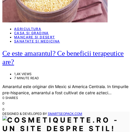
AGRICULTURA
CASA SI GRADINA
MANCARE SI DESERT
SANATATE SI MEDICINA
Ce este amarantul? Ce beneficii terapeutice
are?
1,4K VIEWS
7 MINUTE READ
Amarantul este originar din Mexic si America Centrala. In timpurile
pre-hispanice, amarantul a fost cultivat de catre azteci…
0 SHARES
0
0
DESIGNED & DEVELOPED BY
SMARTSEOPACK.COM