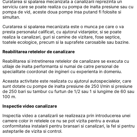
Curatarea si spalarea mecanizata a canalizarii reprezinta un
serviciu care se poate realiza cu pompa de inalta presiune sau cu
pompa de vid, aceste doua pompe insa putand fi folosite si
simultan.
Curatarea si spalarea mecanizata este o munca pe care o va
presta personalul calificat, cu ajutorul vidanjelor, si se poate
realiza la canalizari, guri si camine de vizitare, fose septice,
toatele ecologice, precum si la suprafete carosabile sau bazine.
Reabilitarea retelelor de canalizare
Reabilitarea si intretinerea retelelor de canalizare se executa cu
utilaje de inalta performanta si numai de catre personal de
specialitate coordonat de ingineri cu experienta in domeniu.
Aceasta activitate este realizata cu ajutorul autospecialelor, care
sunt dotate cu pompe de inalta presiune de 250 l/min si presiune
de 250 bari su tambur cu furtun de 1/2 sau 1 si lungime de 60 sau
100 m.
Inspectie video canalizare
Inspectia video a canalizarii se realizeaza prin introducerea unei
camere color in retelele ce nu se pot vizita pentru a evalua
conformitatea instalarii pentru bransari si canalizari, la fel si pentru
asteptarile de vizita si control.