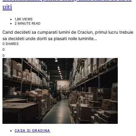
uiti
1,8K VIEWS
2 MINUTE READ
Cand decideti sa cumparati lumini de Craciun, primul lucru trebuie
sa decideti unde doriti sa plasati noile luminite…
0 SHARES
0
0
CASA SI GRADINA