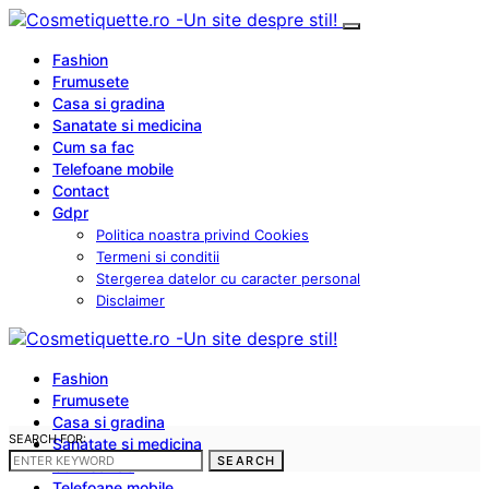
Fashion
Frumusete
Casa si gradina
Sanatate si medicina
Cum sa fac
Telefoane mobile
Contact
Gdpr
Politica noastra privind Cookies
Termeni si conditii
Stergerea datelor cu caracter personal
Disclaimer
Fashion
Frumusete
Casa si gradina
SEARCH FOR:
Sanatate si medicina
SEARCH
Cum sa fac
Telefoane mobile