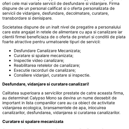
oferi cele mai variate servicii de desfundare si vidanjare. Firma
dispune de un personal calificat si o oferta personalizata de
servicii de vidanjare, desfundare, decolmatare, curatare,
transbordare si denisipare.
Societatea dispune de un inalt nivel de pregatire a personalului
care este angajat in retele de alimentare cu apa si canalizare iar
clientii firmei beneficiaza de o oferta de preturi si conditii de plata
foarte atractive pentru urmatoarele tipuri de servicii:
Desfundare Canalizare Mecanizata;
Curatare si spalare mecanizata;
Inspectie video canalizare;
Reabilitarea retelelor de canalizare;
Executie racorduri de canalizare;
Consiliere vidanjari, curatare si inspectie.
Desfundare, vidanjare si curatare canalizari!
Calitatea superioara a serviciilor prestate de catre aceasta firma,
au determinat Calypso Mono sa devina un nume deosebit de
important in lista companiilor care au ca obiect de activitate
vidanjarea ecologica, bransamentele de apa, inlocuirea
canalizarilor, desfundarea, vidanjarea si curatarea canalizarilor.
Curatare si spalare mecanizata