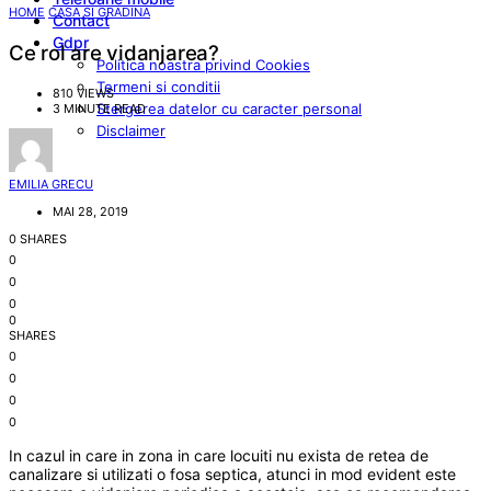
HOME
CASA SI GRADINA
Contact
Gdpr
Ce rol are vidanjarea?
Politica noastra privind Cookies
Termeni si conditii
810 VIEWS
Stergerea datelor cu caracter personal
3 MINUTE READ
Disclaimer
EMILIA GRECU
MAI 28, 2019
0 SHARES
0
0
0
0
SHARES
0
0
0
0
In cazul in care in zona in care locuiti nu exista de retea de
canalizare si utilizati o fosa septica, atunci in mod evident este