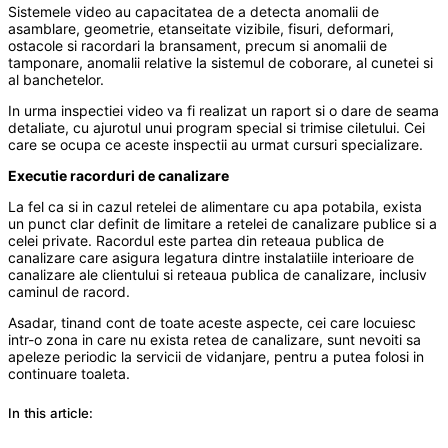
Sistemele video au capacitatea de a detecta anomalii de
asamblare, geometrie, etanseitate vizibile, fisuri, deformari,
ostacole si racordari la bransament, precum si anomalii de
tamponare, anomalii relative la sistemul de coborare, al cunetei si
al banchetelor.
In urma inspectiei video va fi realizat un raport si o dare de seama
detaliate, cu ajurotul unui program special si trimise ciletului. Cei
care se ocupa ce aceste inspectii au urmat cursuri specializare.
Executie racorduri de canalizare
La fel ca si in cazul retelei de alimentare cu apa potabila, exista
un punct clar definit de limitare a retelei de canalizare publice si a
celei private. Racordul este partea din reteaua publica de
canalizare care asigura legatura dintre instalatiile interioare de
canalizare ale clientului si reteaua publica de canalizare, inclusiv
caminul de racord.
Asadar, tinand cont de toate aceste aspecte, cei care locuiesc
intr-o zona in care nu exista retea de canalizare, sunt nevoiti sa
apeleze periodic la servicii de vidanjare, pentru a putea folosi in
continuare toaleta.
In this article: