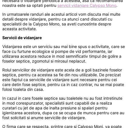
necesara o vidanjare periodica a acesteia, asa ca recomandarea
noastra este sa optati pentru
servicii vidanjare Calypso Mono
.
In urmatoarele randuri ale acestui articol vom discuta mai multe
detalii despre vidanjare, pentru ca atunci cand discutati cu
specialistii de la Calypso Mono, sa aveti cunostinte despre
aceasta activitate.
Servicii de vidanjare
Vidanjarea este un serviciu sau mai bine spus o activitate, care se
face cu furtune ecologice si pompe de vid performante, iar
utilizarea acestora reduce in mod semnificativ timpul de golire a
foselor septice, zgomotul si mirosul neplacut.
Rolul serviciilor de vidanjare este acela de a goli bazinele foselor
septice, pentru ca acestea sa fie din nou utilizabile. De precizat
este faptul ca serviciile de vidanjare sunt necesare pentru cei
care detin fose septice, pentru ca in caz contrar, nu se mai poate
folosi toaleta din casa.
In cazul in care fosele septice sau toaletele nu au fost intretinute
in mod corespunzator, specialistii sunt capabili de a realiza
curatari cu jet de apa de inalta presiune si spalari pentru
igienizarea acestora, dupa ce se ocupa de munca pentru care au
fost solicitati si anume serviciile de vidanjare.
O firma care se respecta, printre care si Calypso Moni, va poate