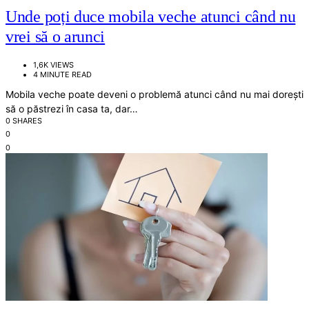
Unde poți duce mobila veche atunci când nu
vrei să o arunci
1,6K VIEWS
4 MINUTE READ
Mobila veche poate deveni o problemă atunci când nu mai dorești
să o păstrezi în casa ta, dar…
0 SHARES
0
0