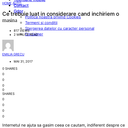
HOME
AUTO
Contact
Gdpr
Ce trebuie luat in considerare cand inchiriem o
Politica noastra privind Cookies
masina
Termeni si conditii
Stergerea datelor cu caracter personal
817 VIEWS
Disclaimer
2 MINUTE READ
EMILIA GRECU
MAI 31, 2017
0 SHARES
0
0
0
0
SHARES
0
0
0
0
Internetul ne ajuta sa gasim ceea ce cautam, indiferent despre ce