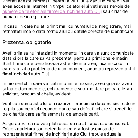
Printati aceste informatii pentru a va fi utile cazul in care nu veti
avea acces la Internet in timpul calatoriei si veti avea nevoie de
numere de telefon ale firmei de inchirieri auto Cluj
sau chiar de
numarul de inregistrare.
In cazul in care nu ati primit mail cu numarul de inregistrare, mai
retrimiteti inca o data formularul cu datele corecte de identificare.
Prezenta, obligatorie
Aveti grija sa nu intarziati in momentul in care va sunt comunicate
data si ora la care sa va prezentati pentru a primi cheile masinii.
Sunt firme care penalizeaza astfel de intarzieri, insa in cazul in
care s-a ivit o problema de ultim moment, anuntati reprezentantul
fimei inchirieri auto Cluj.
In momentul in care va luati in primire masina, aveti grija sa aveti
si toate documentele, echipamentele suplimentare pe care le-ati
solicitat, precum si cheile, evident.
Verificati combustibilul din rezervor precum si daca masina este in
regula sau ce mici neconcordante sau defectiuni are si treceti-le
pe o hartie care sa fie semnata de ambele parti.
Asigurati-va ca nu veti plati ceea ce nu ati facut sau consumat.
Orice zgarietura sau defectiune ce v-a fost ascunsa de
reprezentantul firmei de inchirieri auto Cluj trebuie adusa la