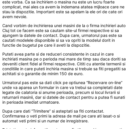
este vorba. Ca sa inchiriem o masina nu este un lucru foarte
complicat, mai ales ca avem la indemana atatea mijloace care ne
stau la dispozitie. Important este sa apelam la ele ori de cate ori
avem nevoie.
Cand vorbim de inchirierea unei masini de la o firma inchirieri auto
Cluj tot ce facem este sa cautam site-ul firmei respective si sa
ajungem la datele de contact. Dupa care, urmatorul pas este sa
cautati modelele disponibile si sa va opriti la modelul dorit in
functie de bugetul pe care il aveti la dispozitie.
Puteti avea parte si de reduceri consistente in cazul in care
inchiriati masina pe o perioda mai mare de timp sau daca doriti sa
deveniti client fidel al firmei respective. Cititi cu atentie termenii si
conditiile in care puteti inchiria masina si trebuie sa fiti pregatiti sa
achitati si o garantie de minim 150 de euro.
Urmatorul pas este sa dati click pe optiunea “Rezervare on-line”
unde va aparea un formular in care va trebui sa completati date
legate de calatoria si anume perioada, precum si locul livrarii si
returnarii masinii, dar si datele de contact pentru a putea fi sunati
in perioada imediat urmatoare.
Dupa care dati “Trimitere” si asteptati sa fiti contactat.
Confirmarea o veti primi la adresa de mail pe care ati lasat-o si
automat veti primi si un numar de inregistrare.