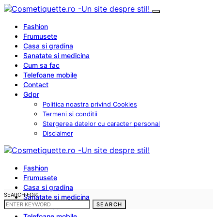
Fashion
Frumusete
Casa si gradina
Sanatate si medicina
Cum sa fac
Telefoane mobile
Contact
Gdpr
Politica noastra privind Cookies
Termeni si conditii
Stergerea datelor cu caracter personal
Disclaimer
Fashion
Frumusete
Casa si gradina
SEARCH FOR:
Sanatate si medicina
SEARCH
Cum sa fac
Telefoane mobile