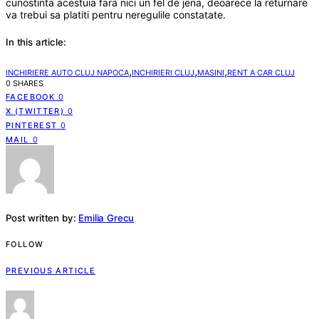
cunostinta acestuia fara nici un fel de jena, deoarece la returnare
va trebui sa platiti pentru neregulile constatate.
In this article:
,
,
,
INCHIRIERE AUTO CLUJ NAPOCA
INCHIRIERI CLUJ
MASINI
RENT A CAR CLUJ
0 SHARES
FACEBOOK
0
X (TWITTER)
0
PINTEREST
0
MAIL
0
Post written by:
Emilia Grecu
FOLLOW
PREVIOUS ARTICLE