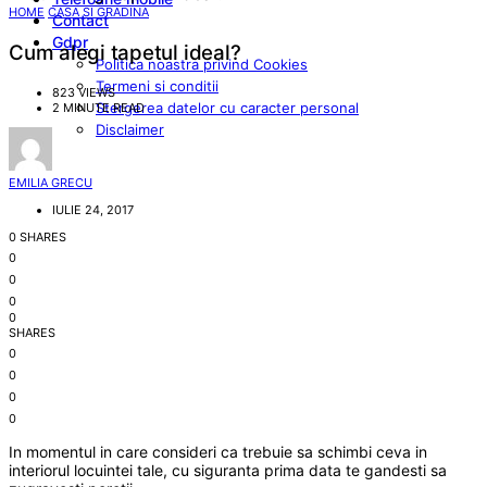
HOME
CASA SI GRADINA
Contact
Gdpr
Cum alegi tapetul ideal?
Politica noastra privind Cookies
Termeni si conditii
823 VIEWS
Stergerea datelor cu caracter personal
2 MINUTE READ
Disclaimer
EMILIA GRECU
IULIE 24, 2017
0 SHARES
0
0
0
0
SHARES
0
0
0
0
In momentul in care consideri ca trebuie sa schimbi ceva in
interiorul locuintei tale, cu siguranta prima data te gandesti sa