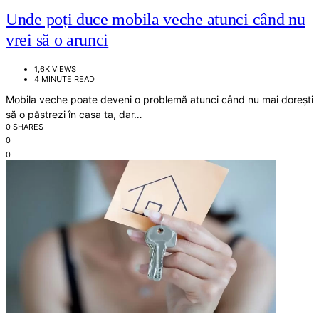
Unde poți duce mobila veche atunci când nu
vrei să o arunci
1,6K VIEWS
4 MINUTE READ
Mobila veche poate deveni o problemă atunci când nu mai dorești
să o păstrezi în casa ta, dar…
0 SHARES
0
0