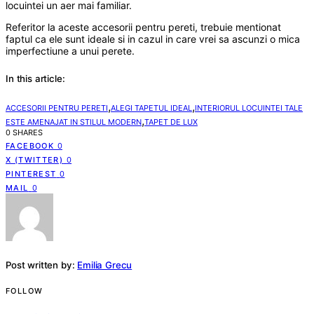
locuintei un aer mai familiar.
Referitor la aceste accesorii pentru pereti, trebuie mentionat
faptul ca ele sunt ideale si in cazul in care vrei sa ascunzi o mica
imperfectiune a unui perete.
In this article:
,
,
ACCESORII PENTRU PERETI
ALEGI TAPETUL IDEAL
INTERIORUL LOCUINTEI TALE
,
ESTE AMENAJAT IN STILUL MODERN
TAPET DE LUX
0 SHARES
FACEBOOK
0
X (TWITTER)
0
PINTEREST
0
MAIL
0
Post written by:
Emilia Grecu
FOLLOW