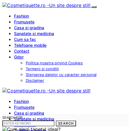
Fashion
Frumusete
Casa si gradina
Sanatate si medicina
Cum sa fac
Telefoane mobile
Contact
Gdpr
Politica noastra privind Cookies
Termeni si conditii
Stergerea datelor cu caracter personal
Disclaimer
Fashion
Frumusete
Casa si gradina
SEARCH FOR:
Sanatate si medicina
SEARCH
Cum sa fac
Telefoane mobile