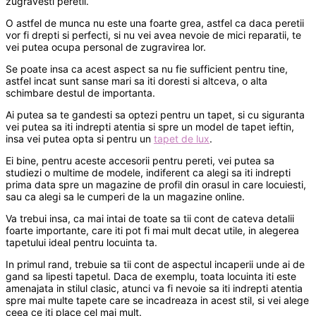
zugravesti peretii.
O astfel de munca nu este una foarte grea, astfel ca daca peretii
vor fi drepti si perfecti, si nu vei avea nevoie de mici reparatii, te
vei putea ocupa personal de zugravirea lor.
Se poate insa ca acest aspect sa nu fie sufficient pentru tine,
astfel incat sunt sanse mari sa iti doresti si altceva, o alta
schimbare destul de importanta.
Ai putea sa te gandesti sa optezi pentru un tapet, si cu siguranta
vei putea sa iti indrepti atentia si spre un model de tapet ieftin,
insa vei putea opta si pentru un
tapet de lux
.
Ei bine, pentru aceste accesorii pentru pereti, vei putea sa
studiezi o multime de modele, indiferent ca alegi sa iti indrepti
prima data spre un magazine de profil din orasul in care locuiesti,
sau ca alegi sa le cumperi de la un magazine online.
Va trebui insa, ca mai intai de toate sa tii cont de cateva detalii
foarte importante, care iti pot fi mai mult decat utile, in alegerea
tapetului ideal pentru locuinta ta.
In primul rand, trebuie sa tii cont de aspectul incaperii unde ai de
gand sa lipesti tapetul. Daca de exemplu, toata locuinta iti este
amenajata in stilul clasic, atunci va fi nevoie sa iti indrepti atentia
spre mai multe tapete care se incadreaza in acest stil, si vei alege
ceea ce iti place cel mai mult.