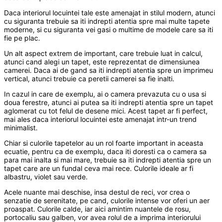
Daca interiorul locuintei tale este amenajat in stilul modern, atunci
cu siguranta trebuie sa iti indrepti atentia spre mai multe tapete
moderne, si cu siguranta vei gasi o multime de modele care sa iti
fie pe plac.
Un alt aspect extrem de important, care trebuie luat in calcul,
atunci cand alegi un tapet, este reprezentat de dimensiunea
camerei. Daca ai de gand sa iti indrepti atentia spre un imprimeu
vertical, atunci trebuie ca peretii camerei sa fie inalti.
In cazul in care de exemplu, ai o camera prevazuta cu o usa si
doua ferestre, atunci ai putea sa iti indrepti atentia spre un tapet
aglomerat cu tot felul de desene mici. Acest tapet ar fi perfect,
mai ales daca interiorul locuintei este amenajat intr-un trend
minimalist.
Chiar si culorile tapetelor au un rol foarte important in aceasta
ecuatie, pentru ca de exemplu, daca iti doresti ca o camera sa
para mai inalta si mai mare, trebuie sa iti indrepti atentia spre un
tapet care are un fundal ceva mai rece. Culorile ideale ar fi
albastru, violet sau verde.
Acele nuante mai deschise, insa destul de reci, vor crea o
senzatie de serenitate, pe cand, culorile intense vor oferi un aer
proaspat. Culorile calde, iar aici amintim nuantele de rosu,
portocaliu sau galben, vor avea rolul de a imprima interiorului