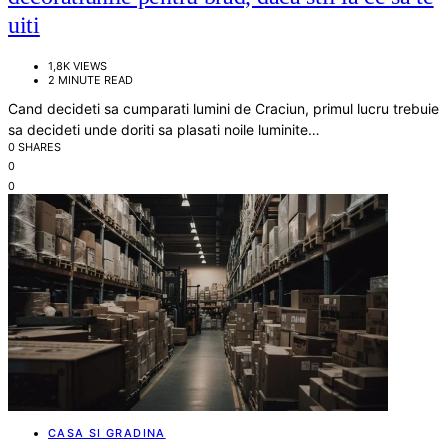
uiti
1,8K VIEWS
2 MINUTE READ
Cand decideti sa cumparati lumini de Craciun, primul lucru trebuie
sa decideti unde doriti sa plasati noile luminite…
0 SHARES
0
0
CASA SI GRADINA