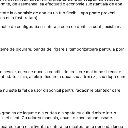
 permite, de asemenea, sa efectuati o economie substantiala de apa.
tate la o admisie de apa cu un tub flexibil. Apa poate proveni
a nu a fost tratata).
ctie de configuratia si natura a ceea ce doriti sa udati, exista mai
sisteme de picurare, banda de irigare si temporizatoare pentru a porni
 nevoie, ceea ce duce la conditii de crestere mai bune si recolte
t udate zilnic, altele in fiecare a doua sau a treia zi, sau dupa cum
 nu este la fel de usor disponibil pentru radacinile plantelor care
 gradina de legume din curtea din spate cu culturi mixte intr-o
inile eficient. Cu udarea manuala, anumite zone raman uscate.
 deoarece apa este livrata picatura cu picatura pe o perioada lunga