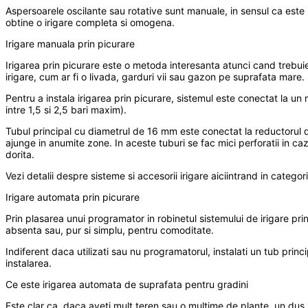
Aspersoarele oscilante sau rotative sunt manuale, in sensul ca este n
obtine o irigare completa si omogena.
Irigare manuala prin picurare
Irigarea prin picurare este o metoda interesanta atunci cand trebuie
irigare, cum ar fi o livada, garduri vii sau gazon pe suprafata mare.
Pentru a instala irigarea prin picurare, sistemul este conectat la 
intre 1,5 si 2,5 bari maxim).
Tubul principal cu diametrul de 16 mm este conectat la reductorul 
ajunge in anumite zone. In aceste tuburi se fac mici perforatii in caz
dorita.
Vezi detalii despre sisteme si accesorii irigare aiciintrand in catego
Irigare automata prin picurare
Prin plasarea unui programator in robinetul sistemului de irigare prin 
absenta sau, pur si simplu, pentru comoditate.
Indiferent daca utilizati sau nu programatorul, instalati un tub princ
instalarea.
Ce este irigarea automata de suprafata pentru gradini
Este clar ca, daca aveti mult teren sau o multime de plante, un dus 