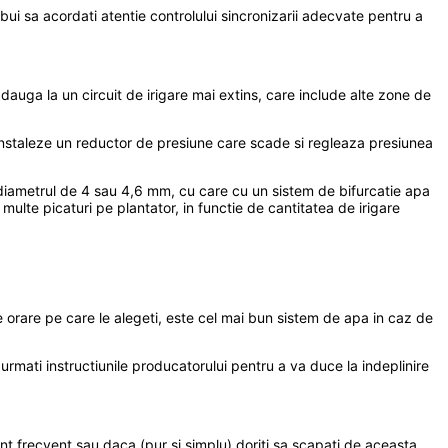
ebui sa acordati atentie controlului sincronizarii adecvate pentru a
auga la un circuit de irigare mai extins, care include alte zone de
 instaleze un reductor de presiune care scade si regleaza presiunea
 diametrul de 4 sau 4,6 mm, cu care cu un sistem de bifurcatie apa
multe picaturi pe plantator, in functie de cantitatea de irigare
lele orare pe care le alegeti, este cel mai bun sistem de apa in caz de
 urmati instructiunile producatorului pentru a va duce la indeplinire
nt frecvent sau daca (pur si simplu) doriti sa scapati de aceasta