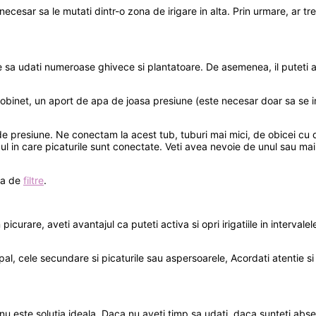
ecesar sa le mutati dintr-o zona de irigare in alta. Prin urmare, ar tr
 sa udati numeroase ghivece si plantatoare. De asemenea, il puteti ad
un robinet, un aport de apa de joasa presiune (este necesar doar sa se
de presiune. Ne conectam la acest tub, tuburi mai mici, de obicei cu
ul in care picaturile sunt conectate. Veti avea nevoie de unul sau mai 
ria de
filtre
.
picurare, aveti avantajul ca puteti activa si opri irigatiile in interva
ipal, cele secundare si picaturile sau aspersoarele, Acordati atentie si
nu este solutia ideala. Daca nu aveti timp sa udati, daca sunteti abse