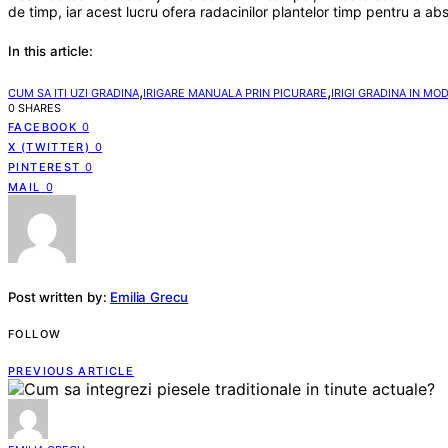
de timp, iar acest lucru ofera radacinilor plantelor timp pentru a a
In this article:
,
,
CUM SA ITI UZI GRADINA
IRIGARE MANUALA PRIN PICURARE
IRIGI GRADINA IN MO
0 SHARES
FACEBOOK
0
X (TWITTER)
0
PINTEREST
0
MAIL
0
Post written by:
Emilia Grecu
FOLLOW
PREVIOUS ARTICLE