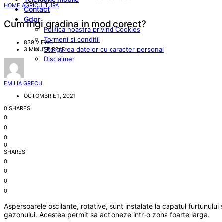
HOME
AGRICULTURA
Contact
Gdpr
Cum irigi gradina in mod corect?
Politica noastra privind Cookies
Termeni si conditii
839 VIEWS
Stergerea datelor cu caracter personal
3 MINUTE READ
Disclaimer
EMILIA GRECU
OCTOMBRIE 1, 2021
0 SHARES
0
0
0
0
SHARES
0
0
0
0
Aspersoarele oscilante, rotative, sunt instalate la capatul furtunul
gazonului. Acestea permit sa actioneze intr-o zona foarte larga.