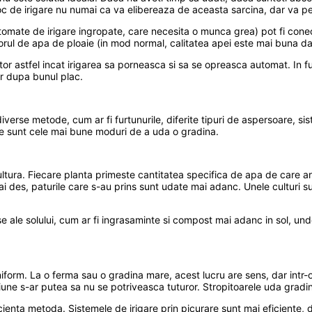
jloc de irigare nu numai ca va elibereaza de aceasta sarcina, dar va
tomate de irigare ingropate, care necesita o munca grea) pot fi conec
rul de apa de ploaie (in mod normal, calitatea apei este mai buna dac
 astfel incat irigarea sa porneasca si sa se opreasca automat. In fun
or dupa bunul plac.
t diverse metode, cum ar fi furtunurile, diferite tipuri de aspersoare, 
re sunt cele mai bune moduri de a uda o gradina.
ura. Fiecare planta primeste cantitatea specifica de apa de care are
 des, paturile care s-au prins sunt udate mai adanc. Unele culturi sun
e ale solului, cum ar fi ingrasaminte si compost mai adanc in sol, unde
form. La o ferma sau o gradina mare, acest lucru are sens, dar intr-o
iune s-ar putea sa nu se potriveasca tuturor. Stropitoarele uda grad
ienta metoda. Sistemele de irigare prin picurare sunt mai eficiente,