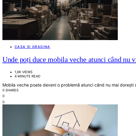
CASA SI GRADINA
Unde poți duce mobila veche atunci când nu vr
1,6K VIEWS
4 MINUTE READ
Mobila veche poate deveni o problemă atunci când nu mai dorești s
0 SHARES
0
0