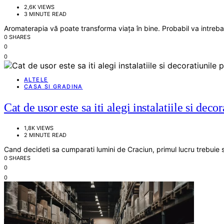
2,6K VIEWS
3 MINUTE READ
Aromaterapia vă poate transforma viața în bine. Probabil va intrebati
0 SHARES
0
0
ALTELE
CASA SI GRADINA
Cat de usor este sa iti alegi instalatiile si decor
1,8K VIEWS
2 MINUTE READ
Cand decideti sa cumparati lumini de Craciun, primul lucru trebuie s
0 SHARES
0
0