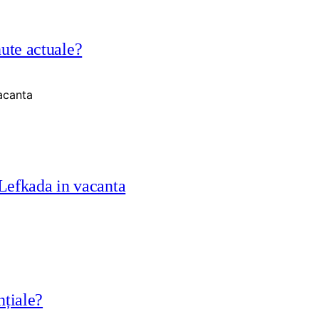
nute actuale?
 Lefkada in vacanta
nțiale?