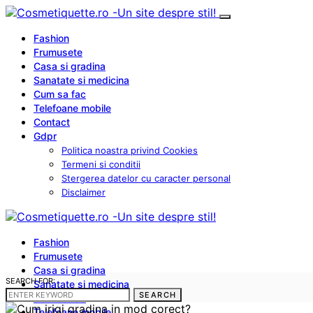
Fashion
Frumusete
Casa si gradina
Sanatate si medicina
Cum sa fac
Telefoane mobile
Contact
Gdpr
Politica noastra privind Cookies
Termeni si conditii
Stergerea datelor cu caracter personal
Disclaimer
Fashion
Frumusete
Casa si gradina
SEARCH FOR:
Sanatate si medicina
SEARCH
Cum sa fac
Telefoane mobile