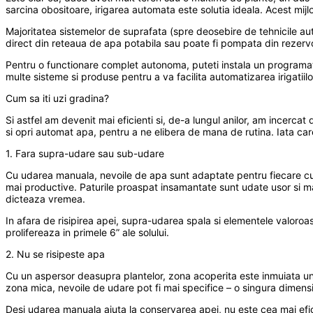
sarcina obositoare, irigarea automata este solutia ideala. Acest mi
Majoritatea sistemelor de suprafata (spre deosebire de tehnicile au
direct din reteaua de apa potabila sau poate fi pompata din rezervo
Pentru o functionare complet autonoma, puteti instala un programator
multe sisteme si produse pentru a va facilita automatizarea irigatiil
Cum sa iti uzi gradina?
Si astfel am devenit mai eficienti si, de-a lungul anilor, am incerca
si opri automat apa, pentru a ne elibera de mana de rutina. Iata ca
1. Fara supra-udare sau sub-udare
Cu udarea manuala, nevoile de apa sunt adaptate pentru fiecare cult
mai productive. Paturile proaspat insamantate sunt udate usor si mai
dicteaza vremea.
In afara de risipirea apei, supra-udarea spala si elementele valoroas
prolifereaza in primele 6” ale solului.
2. Nu se risipeste apa
Cu un aspersor deasupra plantelor, zona acoperita este inmuiata uni
zona mica, nevoile de udare pot fi mai specifice – o singura dimens
Desi udarea manuala ajuta la conservarea apei, nu este cea mai efic