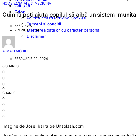
HOME
SANATATE SI MEDICINA
Contact
Gdpr
Cum îți poți ajuta copilul să aibă un sistem imuni
Politica noastra privind Cookies
Termeni si conditii
758 VIEWS
Stergerea datelor cu caracter personal
2 MINUTE READ
Disclaimer
ALMA DRAGHICI
FEBRUARIE 22, 2024
0 SHARES
0
0
0
0
SHARES
0
0
0
0
Imagine de Jose Ibarra pe Unsplash.com
Primăvara este anotimpul în care natura renaște, dar și momentul în c