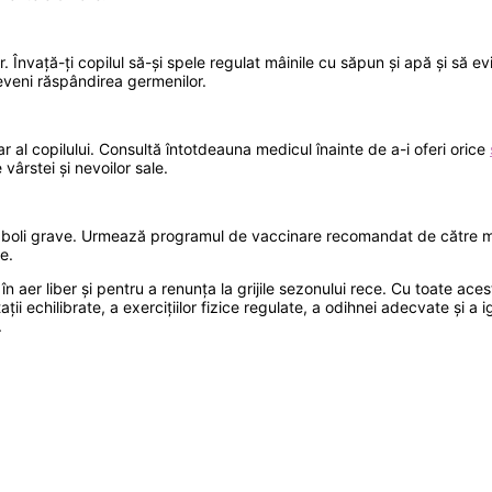
r. Învață-ți copilul să-și spele regulat mâinile cu săpun și apă și să 
eveni răspândirea germenilor.
tar al copilului. Consultă întotdeauna medicul înainte de a-i oferi orice
vârstei și nevoilor sale.
unor boli grave. Urmează programul de vaccinare recomandat de către m
e.
aer liber și pentru a renunța la grijile sezonului rece. Cu toate aces
ații echilibrate, a exercițiilor fizice regulate, a odihnei adecvate și a
.