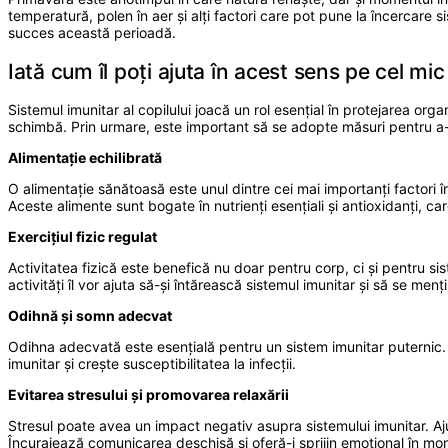
temperatură, polen în aer și alți factori care pot pune la încercare sis
succes această perioadă.
Iată cum îl poți ajuta în acest sens pe cel mic
Sistemul imunitar al copilului joacă un rol esențial în protejarea org
schimbă. Prin urmare, este important să se adopte măsuri pentru a-i î
Alimentație echilibrată
O alimentație sănătoasă este unul dintre cei mai importanți factori în
Aceste alimente sunt bogate în nutrienți esențiali și antioxidanți, ca
Exercițiul fizic regulat
Activitatea fizică este benefică nu doar pentru corp, ci și pentru sist
activități îl vor ajuta să-și întărească sistemul imunitar și să se men
Odihnă și somn adecvat
Odihna adecvată este esențială pentru un sistem imunitar puternic. 
imunitar și crește susceptibilitatea la infecții.
Evitarea stresului și promovarea relaxării
Stresul poate avea un impact negativ asupra sistemului imunitar. Ajută
Încurajează comunicarea deschisă și oferă-i sprijin emoțional în mom