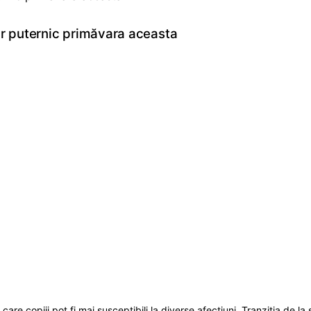
tar puternic primăvara aceasta
are copiii pot fi mai susceptibili la diverse afecțiuni. Tranziția de l