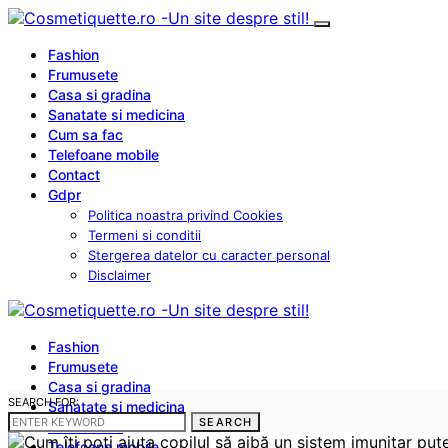
Fashion
Frumusete
Casa si gradina
Sanatate si medicina
Cum sa fac
Telefoane mobile
Contact
Gdpr
Politica noastra privind Cookies
Termeni si conditii
Stergerea datelor cu caracter personal
Disclaimer
Fashion
Frumusete
Casa si gradina
SEARCH FOR:
Sanatate si medicina
SEARCH
Cum sa fac
Telefoane mobile