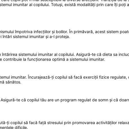
temul imunitar al copilului. Totuși, există modalități prin care îți poți
anismului împotriva infecțiilor și bolilor. În primăvară, acest sistem p
ntări sistemul imunitar și a-l proteja.
 întărirea sistemului imunitar al copilului. Asigură-te că dieta sa incl
re contribuie la funcționarea optimă a sistemului imunitar.
emul imunitar. Încurajează-ți copilul să facă exerciții fizice regulate, 
țină sănătos.
Asigură-te că copilul tău are un program regulat de somn și că doarm
-ți copilul să facă față stresului prin promovarea activităților relaxa
entele dificile.