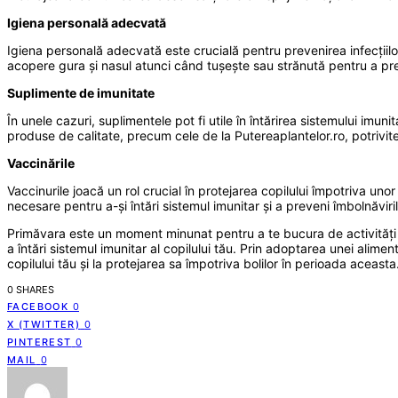
Igiena personală adecvată
Igiena personală adecvată este crucială pentru prevenirea infecțiilo
acopere gura și nasul atunci când tușește sau strănută pentru a pr
Suplimente de imunitate
În unele cazuri, suplimentele pot fi utile în întărirea sistemului imuni
produse de calitate, precum cele de la Putereaplantelor.ro, potrivite 
Vaccinările
Vaccinurile joacă un rol crucial în protejarea copilului împotriva 
necesare pentru a-și întări sistemul imunitar și a preveni îmbolnăviril
Primăvara este un moment minunat pentru a te bucura de activități în 
a întări sistemul imunitar al copilului tău. Prin adoptarea unei aliment
copilului tău și la protejarea sa împotriva bolilor în perioada aceasta
0 SHARES
FACEBOOK
0
X (TWITTER)
0
PINTEREST
0
MAIL
0