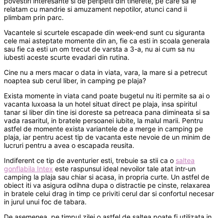
povestiri interesante si de peripetii din tinerete, pe care sa le
relatam cu mandrie si amuzament nepotilor, atunci cand ii
plimbam prin parc.
Vacantele si scurtele escapade din week-end sunt cu siguranta
cele mai asteptate momente din an, fie ca esti in scoala generala
sau fie ca esti un om trecut de varsta a 3-a, nu ai cum sa nu
iubesti aceste scurte evadari din rutina.
Cine nu a mers macar o data in viata, vara, la mare si a petrecut
noaptea sub cerul liber, in camping pe plaja?
Exista momente in viata cand poate bugetul nu iti permite sa ai o
vacanta luxoasa la un hotel situat direct pe plaja, insa spiritul
tanar si liber din tine isi doreste sa petreaca pana dimineata si sa
vada rasaritul, in bratele persoanei iubite, la malul marii. Pentru
astfel de momente exista variantele de a merge in camping pe
plaja, iar pentru acest tip de vacanta este nevoie de un minim de
lucruri pentru a avea o escapada reusita.
Indiferent ce tip de aventurier esti, trebuie sa stii ca o
saltea
gonflabila Intex
este raspunsul ideal nevoilor tale atat intr-un
camping la plaja sau chiar si acasa, in propria curte. Un astfel de
obiect iti va asigura odihna dupa o distractie pe cinste, relaxarea
in bratele celui drag in timp ce priviti cerul dar si confortul necesar
in jurul unui foc de tabara.
De asemenea, pe timpul zilei o astfel de saltea poate fi utilizata in