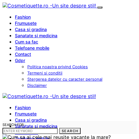
Fashion
Frumusete
Casa si gradina
Sanatate si medicina
Cum sa fac
Telefoane mobile
Contact
Gdpr
Politica noastra privind Cookies
Termeni si conditii
Stergerea datelor cu caracter personal
Disclaimer
Fashion
Frumusete
Casa si gradina
SEARCH FOR:
Sanatate si medicina
SEARCH
Cum sa fac
Telefoane mobile