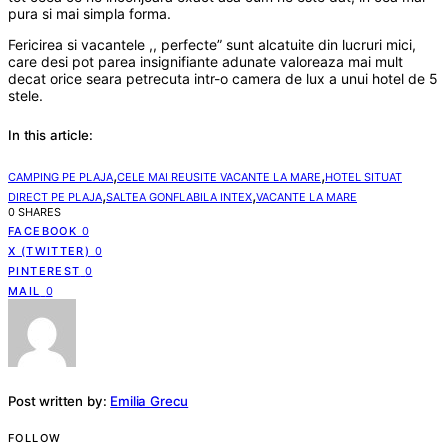
pura si mai simpla forma.
Fericirea si vacantele ,, perfecte” sunt alcatuite din lucruri mici,
care desi pot parea insignifiante adunate valoreaza mai mult
decat orice seara petrecuta intr-o camera de lux a unui hotel de 5
stele.
In this article:
,
,
CAMPING PE PLAJA
CELE MAI REUSITE VACANTE LA MARE
HOTEL SITUAT
,
,
DIRECT PE PLAJA
SALTEA GONFLABILA INTEX
VACANTE LA MARE
0 SHARES
FACEBOOK
0
X (TWITTER)
0
PINTEREST
0
MAIL
0
Post written by:
Emilia Grecu
FOLLOW