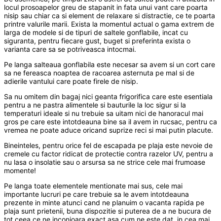
locul prosoapelor greu de stapanit in fata unui vant care poarta
nisip sau chiar ca si element de relaxare si distractie, ce te poarta
printre valurile marii. Exista la momentul actual o gama extrem de
larga de modele si de tipuri de saltele gonflabile, incat cu
siguranta, pentru fiecare gust, buget si preferinta exista o
varianta care sa se potriveasca intocmai.
Pe langa salteaua gonflabila este necesar sa avem si un cort care
sa ne fereasca noaptea de racoarea asternuta pe mal si de
adierile vantului care poate firele de nisip.
Sa nu omitem din bagaj nici geanta frigorifica care este esentiala
pentru a ne pastra alimentele si bauturile la loc sigur si la
temperaturi ideale si nu trebuie sa uitam nici de hanoracul mai
gros pe care este intotdeauna bine sa il avem in rucsac, pentru ca
vremea ne poate aduce oricand suprize reci si mai putin placute.
Bineinteles, pentru orice fel de escapada pe plaja este nevoie de
cremele cu factor ridicat de protectie contra razelor UV, pentru a
nu lasa o insolatie sau o arsursa sa ne strice cele mai frumoase
momente!
Pe langa toate elementele mentionate mai sus, cele mai
importante lucruri pe care trebuie sa le avem intotdeauna
prezente in minte atunci cand ne planuim o vacanta rapida pe
plaja sunt prietenii, buna dispozitie si puterea de a ne bucura de
tot ceea ce ne inconjoara exact asa cum ne este dat, in cea mai