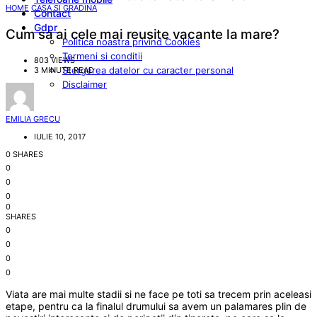
HOME
CASA SI GRADINA
Contact
Gdpr
Cum sa ai cele mai reusite vacante la mare?
Politica noastra privind Cookies
Termeni si conditii
803 VIEWS
Stergerea datelor cu caracter personal
3 MINUTE READ
Disclaimer
EMILIA GRECU
IULIE 10, 2017
0 SHARES
0
0
0
0
SHARES
0
0
0
0
Viata are mai multe stadii si ne face pe toti sa trecem prin aceleasi
etape, pentru ca la finalul drumului sa avem un palamares plin de