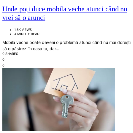
Unde poți duce mobila veche atunci când nu
vrei să o arunci
1,6K VIEWS
4 MINUTE READ
Mobila veche poate deveni o problemă atunci când nu mai dorești
să o păstrezi în casa ta, dar…
0 SHARES
0
0