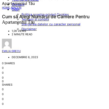
Contact
HOME
AFACERI
Gdpr
Politica noastra privind Cookies
Cum să Alegi Numărul de Camere Pentru
Termeni si conditii
Apartamentul Tău
Stergerea datelor cu caracter personal
Disclaimer
1,0K VIEWS
2 MINUTE READ
EMILIA GRECU
DECEMBRIE 6, 2023
0 SHARES
0
0
0
0
SHARES
0
0
0
0