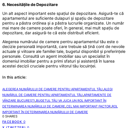
6. Necesitățile de Depozitare
Un alt aspect important este spațiul de depozitare. Asigură-te că
apartamentul are suficiente dulapuri și spațiu de depozitare
pentru a păstra ordinea și a păstra lucrurile organizate. Un număr
mai mare de camere poate oferi, în general, mai mult spațiu de
depozitare, dar asigură-te că este distribuit eficient.
Alegerea numărului de camere pentru apartamentul tău este o
decizie personală importantă, care trebuie să țină cont de nevoile
actuale și viitoare ale familiei tale, bugetul disponibil și preferințele
personale. Consultă un agent imobiliar sau un specialist în
domeniul imobiliar pentru a primi sfaturi și asistență în luarea
acestei decizii cruciale pentru viitorul tău locuinței.
In this article:
,
ALEGEREA NUMĂRULUI DE CAMERE PENTRU APARTAMENTUL TĂU
ALEGI
,
NUMĂRUL DE CAMERE PENTRU APARTAMENTUL TĂU
APARTAMENTE DE
,
VÂNZARE BUCUREȘTI
BUGETUL TĂU VA JUCA UN ROL IMPORTANT ÎN
,
,
DETERMINAREA NUMĂRULUI DE CAMERE
CEL MAI IMPORTANT FACTOR
ROL
IMPORTANT ÎN DETERMINAREA NUMĂRULUI DE CAMERE
0 SHARES
FACEBOOK
0
X (TWITTER)
0