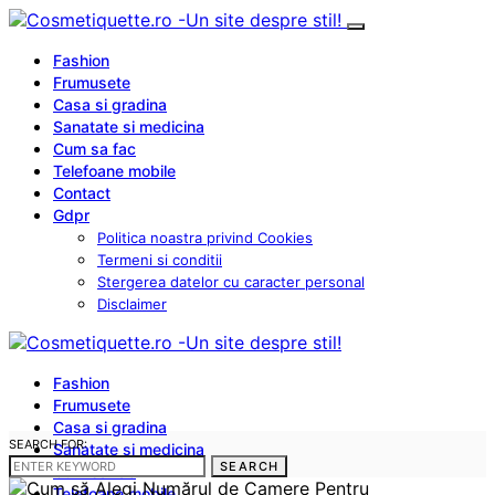
Fashion
Frumusete
Casa si gradina
Sanatate si medicina
Cum sa fac
Telefoane mobile
Contact
Gdpr
Politica noastra privind Cookies
Termeni si conditii
Stergerea datelor cu caracter personal
Disclaimer
Fashion
Frumusete
Casa si gradina
SEARCH FOR:
Sanatate si medicina
SEARCH
Cum sa fac
Telefoane mobile