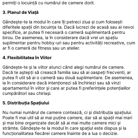
permiți o locuință cu numărul de camere dorit.
3. Planul de Viață
Gândește-te la modul în care îți petreci ziua și cum folosești
diferitele spații din locuința ta. Dacă lucrezi de acasă sau ai nevoi
specifice, ar putea fi necesară o cameră suplimentară pentru
birou. De asemenea, ia în considerare dacă vrei un spațiu
suplimentar pentru hobby-uri sau pentru activități recreative, cum
ar fi o cameră de fitness sau un atelier.
4. Flexibilitatea în Viitor
Gândește-te și la viitor atunci când alegi numărul de camere.
Dacă te aștepți să crească familia sau să ai oaspeți frecventi, ar
putea fi util să ai o cameră sau două suplimentare. De asemenea,
ia în considerare dacă intenționezi să închiriezi sau să vinzi
apartamentul în viitor și care ar putea fi preferințele potențialilor
cumpărători sau chiriași.
5. Distribuția Spațiului
Nu numai numărul de camere contează, ci și distribuția spațiului.
Poate fi mai util să ai mai puține camere, dar să ai spații mai mari
și mai bine organizate decât să ai mai multe camere mici și
strâmte. Gândește-te la modul în care spațiul este dispus și la
funcționalitatea fiecărei camere înainte de a lua o decizie.