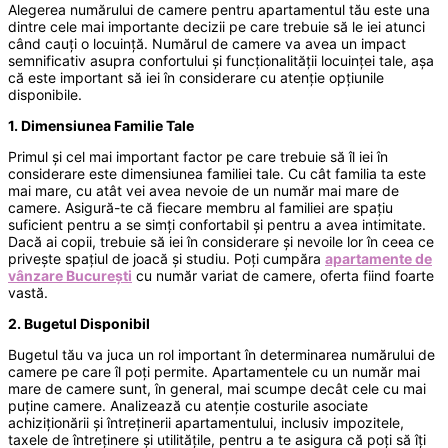
Alegerea numărului de camere pentru apartamentul tău este una
dintre cele mai importante decizii pe care trebuie să le iei atunci
când cauți o locuință. Numărul de camere va avea un impact
semnificativ asupra confortului și funcționalității locuinței tale, așa
că este important să iei în considerare cu atenție opțiunile
disponibile.
1. Dimensiunea Familie Tale
Primul și cel mai important factor pe care trebuie să îl iei în
considerare este dimensiunea familiei tale. Cu cât familia ta este
mai mare, cu atât vei avea nevoie de un număr mai mare de
camere. Asigură-te că fiecare membru al familiei are spațiu
suficient pentru a se simți confortabil și pentru a avea intimitate.
Dacă ai copii, trebuie să iei în considerare și nevoile lor în ceea ce
privește spațiul de joacă și studiu. Poți cumpăra
apartamente de
vânzare București
cu număr variat de camere, oferta fiind foarte
vastă.
2. Bugetul Disponibil
Bugetul tău va juca un rol important în determinarea numărului de
camere pe care îl poți permite. Apartamentele cu un număr mai
mare de camere sunt, în general, mai scumpe decât cele cu mai
puține camere. Analizează cu atenție costurile asociate
achiziționării și întreținerii apartamentului, inclusiv impozitele,
taxele de întreținere și utilitățile, pentru a te asigura că poți să îți