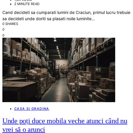
2 MINUTE READ
Cand decideti sa cumparati lumini de Craciun, primul lucru trebuie
sa decideti unde doriti sa plasati noile luminite…
0 SHARES
0
0
CASA SI GRADINA
Unde poți duce mobila veche atunci când nu
vrei să o arunci