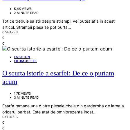
5,4K VIEWS
2 MINUTE READ
Tot ce trebuie sa stii despre strampi, vei putea afla in acest
articol. Strampii plasa se pot purta…
0 SHARES
0
0
FASHION
FRUMUSETE
O scurta istorie a esarfei: De ce o purtam
acum
1,7K VIEWS
3 MINUTE READ
Esarfa ramane una dintre piesele cheie din garderoba de iarna a
oricarui barbat. Este atat de omniprezenta incat…
0 SHARES
0
0