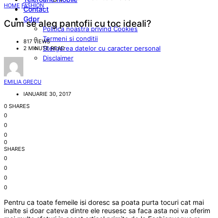
HOME
FASHION
Contact
Gdpr
Cum se aleg pantofii cu toc ideali?
Politica noastra privind Cookies
Termeni si conditii
817 VIEWS
Stergerea datelor cu caracter personal
2 MINUTE READ
Disclaimer
EMILIA GRECU
IANUARIE 30, 2017
0 SHARES
0
0
0
0
SHARES
0
0
0
0
Pentru ca toate femeile isi doresc sa poata purta tocuri cat mai
inalte si doar cateva dintre ele reusesc sa faca asta noi va oferim