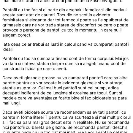
mai multe sfaturi in acest articol primite de la Fashionvogue.ro.
Pantofii cu toc fac si ei parte din arsenalul femeilor si din motivul
acesta sunt atat de cautati. Tocurile ne scot in evidenta
feminitatea si eleganta dar tot farmecul poate sa fie spulberat de
grimasele care ne vor trada starea de disconfort pe care o poate
provoca o pereche de pantofi cu toc in momentul in care nu ii
alegem corect.
Iata ceea ce ar trebui sa luati in calcul cand va cumparati pantofii
ideali.
Pantofii cu toc se cumpara tinand cont de forma corpului. Mai jos
va dam si cateva sfaturi despre cum sa ii alegeti tinand cont de
constructia fizica pe care o aveti.
Daca aveti gleznele groase nu va cumparati pantofi care sa aiba
barete pentru ca vor scoate in evidenta gleznele si vor atrage
atentia asupra lor. Cei mai buni pantofi sunt cei pump, adica
decupati indiferent de ce lungime si grosime are tocul. Sunt si
modele care va avantajeaza foarte bine si fac picioarele sa para
mai lungi.
Daca aveti picioare scurte va recomandam sa evitati pantofii cu
barete in forma literei T pentru ca va scurteaza si mai mult piciorul
si il fac sa para mai gros decat este in realitate. Nu se recomanda
nici pantofii cu bareta pe glezna. Se recomanda pantofii deschisi
in nuante nude cu un toc cat mai inalt. Ei va vor avantaja cel mai