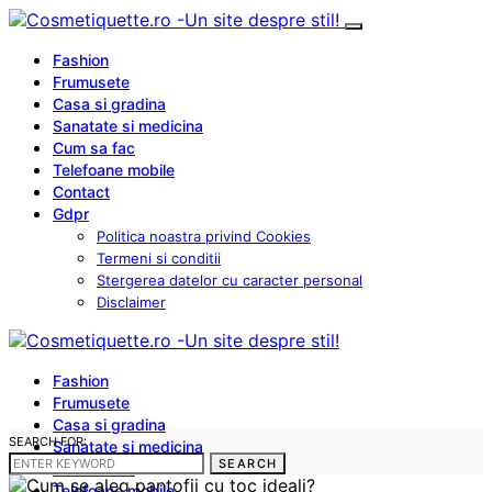
Fashion
Frumusete
Casa si gradina
Sanatate si medicina
Cum sa fac
Telefoane mobile
Contact
Gdpr
Politica noastra privind Cookies
Termeni si conditii
Stergerea datelor cu caracter personal
Disclaimer
Fashion
Frumusete
Casa si gradina
SEARCH FOR:
Sanatate si medicina
SEARCH
Cum sa fac
Telefoane mobile