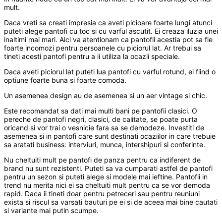
mult.
Daca vreti sa creati impresia ca aveti picioare foarte lungi atunci
puteti alege pantofi cu toc si cu varful ascutit. Ei creaza iluzia unei
inaltimi mai mari. Aici va atentionam ca pantofii acestia pot sa fie
foarte incomozi pentru persoanele cu piciorul lat. Ar trebui sa
tineti acesti pantofi pentru a ii utiliza la ocazii speciale.
Daca aveti piciorul lat puteti lua pantofi cu varful rotund, ei fiind o
optiune foarte buna si foarte comoda.
Un asemenea design au de asemenea si un aer vintage si chic.
Este recomandat sa dati mai multi bani pe pantofii clasici. O
pereche de pantofi negri, clasici, de calitate, se poate purta
oricand si vor trai o vesnicie fara sa se demodeze. Investiti de
asemenea si in pantofi care sunt destinati ocaziilor in care trebuie
sa aratati business: interviuri, munca, intershipuri si conferinte.
Nu cheltuiti mult pe pantofi de panza pentru ca indiferent de
brand nu sunt rezistenti. Puteti sa va cumparati astfel de pantofi
pentru un sezon si puteti alege si modele mai ieftine. Pantofii in
trend nu merita nici ei sa cheltuiti mult pentru ca se vor demoda
rapid. Daca ii tineti doar pentru petreceri sau pentru reuniuni
exista si riscul sa varsati bauturi pe ei si de aceea mai bine cautati
si variante mai putin scumpe.