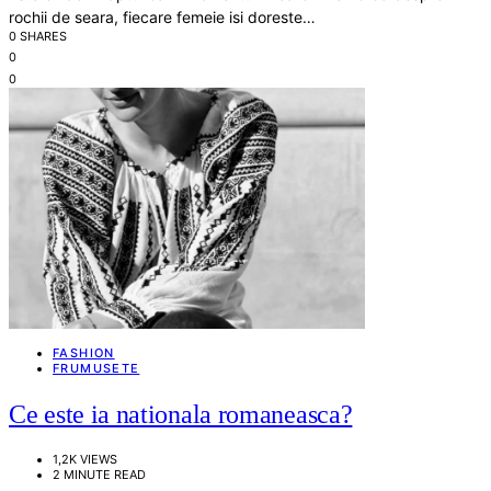
rochii de seara, fiecare femeie isi doreste…
0 SHARES
0
0
FASHION
FRUMUSETE
Ce este ia nationala romaneasca?
1,2K VIEWS
2 MINUTE READ