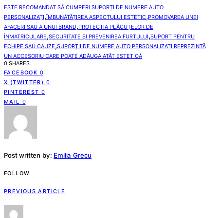
ESTE RECOMANDAT SĂ CUMPERI SUPORȚI DE NUMERE AUTO
,
,
PERSONALIZAȚI
ÎMBUNĂTĂȚIREA ASPECTULUI ESTETIC
PROMOVAREA UNEI
,
AFACERI SAU A UNUI BRAND
PROTECȚIA PLĂCUȚELOR DE
,
,
ÎNMATRICULARE
SECURITATE ȘI PREVENIREA FURTULUI
SUPORT PENTRU
,
ECHIPE SAU CAUZE
SUPORȚII DE NUMERE AUTO PERSONALIZAȚI REPREZINTĂ
UN ACCESORIU CARE POATE ADĂUGA ATÂT ESTETICĂ
0 SHARES
FACEBOOK
0
X (TWITTER)
0
PINTEREST
0
MAIL
0
Post written by:
Emilia Grecu
FOLLOW
PREVIOUS ARTICLE