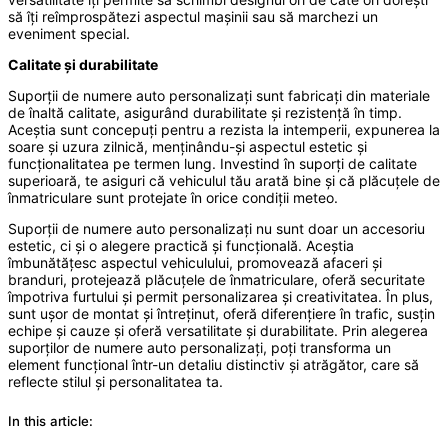
să îți reîmprospătezi aspectul mașinii sau să marchezi un
eveniment special.
Calitate și durabilitate
Suporții de numere auto personalizați sunt fabricați din materiale
de înaltă calitate, asigurând durabilitate și rezistență în timp.
Aceștia sunt concepuți pentru a rezista la intemperii, expunerea la
soare și uzura zilnică, menținându-și aspectul estetic și
funcționalitatea pe termen lung. Investind în suporți de calitate
superioară, te asiguri că vehiculul tău arată bine și că plăcuțele de
înmatriculare sunt protejate în orice condiții meteo.
Suporții de numere auto personalizați nu sunt doar un accesoriu
estetic, ci și o alegere practică și funcțională. Aceștia
îmbunătățesc aspectul vehiculului, promovează afaceri și
branduri, protejează plăcuțele de înmatriculare, oferă securitate
împotriva furtului și permit personalizarea și creativitatea. În plus,
sunt ușor de montat și întreținut, oferă diferențiere în trafic, susțin
echipe și cauze și oferă versatilitate și durabilitate. Prin alegerea
suporților de numere auto personalizați, poți transforma un
element funcțional într-un detaliu distinctiv și atrăgător, care să
reflecte stilul și personalitatea ta.
In this article: