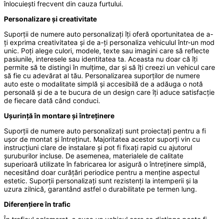
înlocuiești frecvent din cauza furtului.
Personalizare și creativitate
Suporții de numere auto personalizați îți oferă oportunitatea de a-
ți exprima creativitatea și de a-ți personaliza vehiculul într-un mod
unic. Poți alege culori, modele, texte sau imagini care să reflecte
pasiunile, interesele sau identitatea ta. Aceasta nu doar că îți
permite să te distingi în mulțime, dar și să îți creezi un vehicul care
să fie cu adevărat al tău. Personalizarea suporților de numere
auto este o modalitate simplă și accesibilă de a adăuga o notă
personală și de a te bucura de un design care îți aduce satisfacție
de fiecare dată când conduci.
Ușurință în montare și întreținere
Suporții de numere auto personalizați sunt proiectați pentru a fi
ușor de montat și întreținut. Majoritatea acestor suporți vin cu
instrucțiuni clare de instalare și pot fi fixați rapid cu ajutorul
șuruburilor incluse. De asemenea, materialele de calitate
superioară utilizate în fabricarea lor asigură o întreținere simplă,
necesitând doar curățări periodice pentru a menține aspectul
estetic. Suporții personalizați sunt rezistenți la intemperii și la
uzura zilnică, garantând astfel o durabilitate pe termen lung.
Diferențiere în trafic