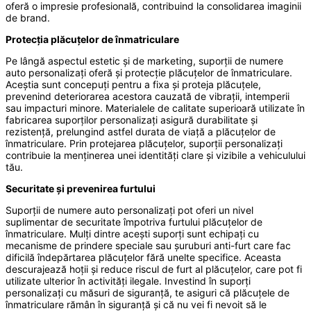
oferă o impresie profesională, contribuind la consolidarea imaginii
de brand.
Protecția plăcuțelor de înmatriculare
Pe lângă aspectul estetic și de marketing, suporții de numere
auto personalizați oferă și protecție plăcuțelor de înmatriculare.
Aceștia sunt concepuți pentru a fixa și proteja plăcuțele,
prevenind deteriorarea acestora cauzată de vibrații, intemperii
sau impacturi minore. Materialele de calitate superioară utilizate în
fabricarea suporților personalizați asigură durabilitate și
rezistență, prelungind astfel durata de viață a plăcuțelor de
înmatriculare. Prin protejarea plăcuțelor, suporții personalizați
contribuie la menținerea unei identități clare și vizibile a vehiculului
tău.
Securitate și prevenirea furtului
Suporții de numere auto personalizați pot oferi un nivel
suplimentar de securitate împotriva furtului plăcuțelor de
înmatriculare. Mulți dintre acești suporți sunt echipați cu
mecanisme de prindere speciale sau șuruburi anti-furt care fac
dificilă îndepărtarea plăcuțelor fără unelte specifice. Aceasta
descurajează hoții și reduce riscul de furt al plăcuțelor, care pot fi
utilizate ulterior în activități ilegale. Investind în suporți
personalizați cu măsuri de siguranță, te asiguri că plăcuțele de
înmatriculare rămân în siguranță și că nu vei fi nevoit să le