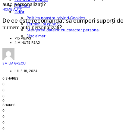
Contact
HOME
AUTO
Gdpr
Politica noastra privind Cookies
De ce este recomandat să cumperi suporți de
Termeni si conditii
numere auto personalizați?
Stergerea datelor cu caracter personal
Disclaimer
715 VIEWS
4 MINUTE READ
EMILIA GRECU
IULIE 19, 2024
0 SHARES
0
0
0
0
SHARES
0
0
0
0