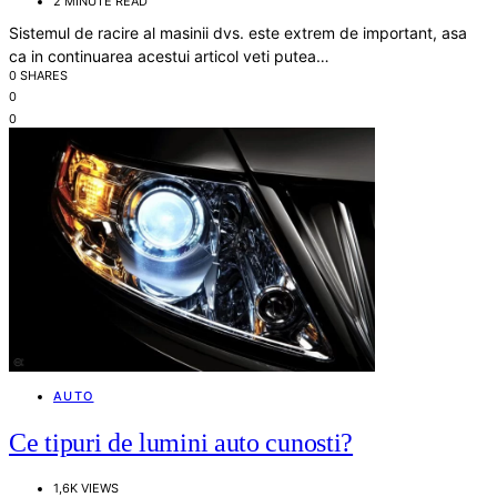
2 MINUTE READ
Sistemul de racire al masinii dvs. este extrem de important, asa
ca in continuarea acestui articol veti putea…
0 SHARES
0
0
AUTO
Ce tipuri de lumini auto cunosti?
1,6K VIEWS