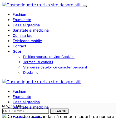
Fashion
Frumusete
Casa si gradina
Sanatate si medicina
Cum sa fac
Telefoane mobile
Contact
Gdpr
Politica noastra privind Cookies
Termeni si conditii
Stergerea datelor cu caracter personal
Disclaimer
Fashion
Frumusete
Casa si gradina
SEARCH FOR:
Sanatate si medicina
SEARCH
Cum sa fac
Telefoane mobile