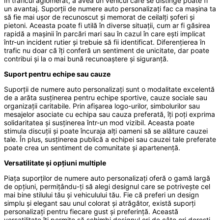
În traficul aglomerat, a avea un vehicul care se distinge poate fi
un avantaj. Suporții de numere auto personalizați fac ca mașina ta
să fie mai ușor de recunoscut și memorat de ceilalți șoferi și
pietoni. Aceasta poate fi utilă în diverse situații, cum ar fi găsirea
rapidă a mașinii în parcări mari sau în cazul în care ești implicat
într-un incident rutier și trebuie să fii identificat. Diferențierea în
trafic nu doar că îți conferă un sentiment de unicitate, dar poate
contribui și la o mai bună recunoaștere și siguranță.
Suport pentru echipe sau cauze
Suporții de numere auto personalizați sunt o modalitate excelentă
de a arăta susținerea pentru echipe sportive, cauze sociale sau
organizații caritabile. Prin afișarea logo-urilor, simbolurilor sau
mesajelor asociate cu echipa sau cauza preferată, îți poți exprima
solidaritatea și susținerea într-un mod vizibil. Aceasta poate
stimula discuții și poate încuraja alți oameni să se alăture cauzei
tale. În plus, susținerea publică a echipei sau cauzei tale preferate
poate crea un sentiment de comunitate și apartenență.
Versatilitate și opțiuni multiple
Piața suporților de numere auto personalizați oferă o gamă largă
de opțiuni, permițându-ți să alegi designul care se potrivește cel
mai bine stilului tău și vehiculului tău. Fie că preferi un design
simplu și elegant sau unul colorat și atrăgător, există suporți
personalizați pentru fiecare gust și preferință. Această
versatilitate îți permite să schimbi designul ori de câte ori dorești