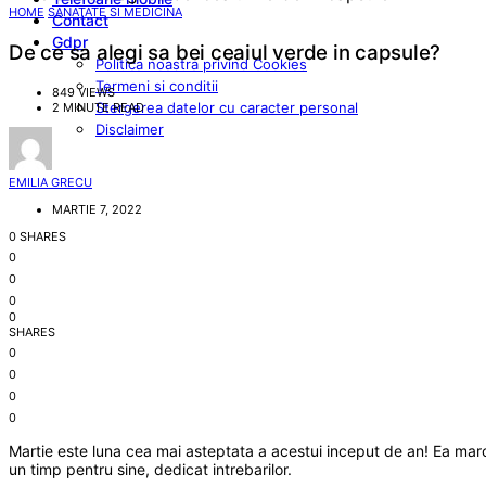
HOME
SANATATE SI MEDICINA
Contact
Gdpr
De ce sa alegi sa bei ceaiul verde in capsule?
Politica noastra privind Cookies
Termeni si conditii
849 VIEWS
Stergerea datelor cu caracter personal
2 MINUTE READ
Disclaimer
EMILIA GRECU
MARTIE 7, 2022
0 SHARES
0
0
0
0
SHARES
0
0
0
0
Martie este luna cea mai asteptata a acestui inceput de an! Ea marcheaz
un timp pentru sine, dedicat intrebarilor.