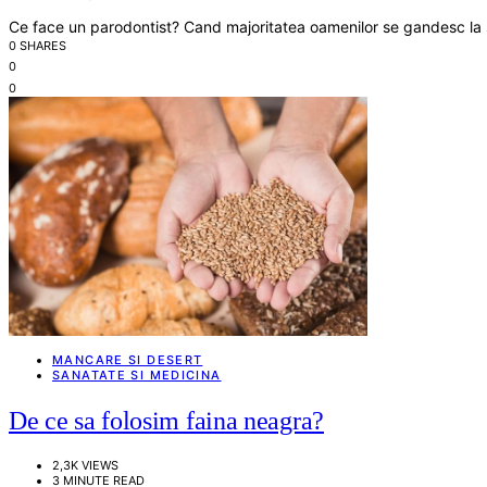
Ce face un parodontist? Cand majoritatea oamenilor se gandesc la sa
0 SHARES
0
0
MANCARE SI DESERT
SANATATE SI MEDICINA
De ce sa folosim faina neagra?
2,3K VIEWS
3 MINUTE READ