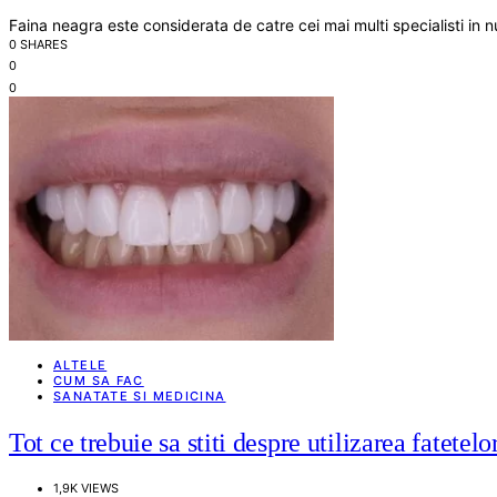
Faina neagra este considerata de catre cei mai multi specialisti in 
0 SHARES
0
0
ALTELE
CUM SA FAC
SANATATE SI MEDICINA
Tot ce trebuie sa stiti despre utilizarea fatetelo
1,9K VIEWS