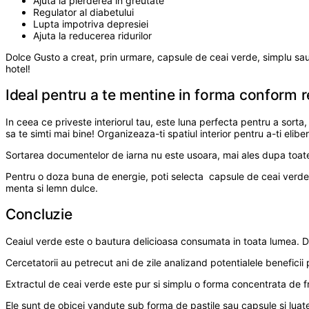
Ajuta la pierderea in greutate
Regulator al diabetului
Lupta impotriva depresiei
Ajuta la reducerea ridurilor
Dolce Gusto a creat, prin urmare, capsule de ceai verde, simplu sau f
hotel!
Ideal pentru a te mentine in forma conform rep
In ceea ce priveste interiorul tau, este luna perfecta pentru a sort
sa te simti mai bine! Organizeaza-ti spatiul interior pentru a-ti elibe
Sortarea documentelor de iarna nu este usoara, mai ales dupa toate 
Pentru o doza buna de energie, poti selecta capsule de ceai verde p
menta si lemn dulce.
Concluzie
Ceaiul verde este o bautura delicioasa consumata in toata lumea. De 
Cercetatorii au petrecut ani de zile analizand potentialele beneficii 
Extractul de ceai verde este pur si simplu o forma concentrata de 
Ele sunt de obicei vandute sub forma de pastile sau capsule si luate