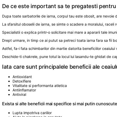
De ce este important sa te pregatesti pentr
Dupa toate sarbatorile de iarna, corpul tau este obosit, are nevoie d
La sfarsitul oboselii de iarna, se simte o scadere a moralului, racel
Specialistii o explica printr-o solicitare mai mare a apararii tale imu
Drept urmare, in timp ce ai putut sa petreci toata iarna fara sa fii boln
Astfel, fa-i fata schimbarilor din martie datorita beneficiilor ceaiulu
Deschide-ti chakrele, pune totul la locul lui lasandu-te ghidat de 
Iata care sunt principalele beneficii ale ceaiul
Antioxidant
Detoxifiere
Vitalitate si performanta atletica
Antiinflamator
Antiviral
Exista si alte beneficii mai specifice si mai putin cunoscute
Lupta impotriva cariilor