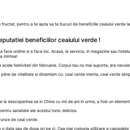
ructat, pentru a te ajuta sa te bucuri de beneficiile ceaiului verde l
utatiei beneficiilor ceaiului verde !
a, a face ordine si a face loc. Acasa, la serviciu, in magazine sau ho
ra mintea!
acele festivitati din februarie. Corpul tau nu mai suporta, are nevoi
line de vitalitate si dinamism cu: ceai verde menta, ceai verde simp
la descoperirea sa in China cu mii de ani in urma, a fost un element 
pentru sanatate ale acestui tonic delicios.
frunze de ceai verde.
 o data sau de doua ori pe zi. Cea mai comuna utilizare a capsulelor 