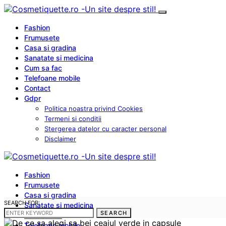
Fashion
Frumusete
Casa si gradina
Sanatate si medicina
Cum sa fac
Telefoane mobile
Contact
Gdpr
Politica noastra privind Cookies
Termeni si conditii
Stergerea datelor cu caracter personal
Disclaimer
Fashion
Frumusete
Casa si gradina
SEARCH FOR:
Sanatate si medicina
SEARCH
Cum sa fac
Telefoane mobile