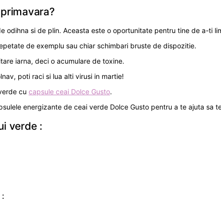
u primavara?
e odihna si de plin. Aceasta este o oportunitate pentru tine de a-ti lim
i repetate de exemplu sau chiar schimbari bruste de dispozitie.
nitare iarna, deci o acumulare de toxine.
av, poti raci si lua alti virusi in martie!
i verde cu
capsule ceai Dolce Gusto
.
capsulele energizante de ceai verde Dolce Gusto pentru a te ajuta sa 
ui verde :
 :