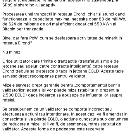
SPoS si sharding-ul adaptiv.
Procesarea unei tranzactii in reteaua Elrond, chiar si atunci cand
functioneaza la capacitate maxima, necesita doar 88 de mili-Wh,
de 624 de milioane de ori mai eficient decat cei 550 kWh ai
Bitcoin per tranzactie.
Bine, dar fara PoW, cum se desfasoara activitatea de minerit in
reteaua Elrond?
Nu minezi.
Orice utilizator care trimite o tranzactie (transferuri simple de
jetoane sau apeluri catre contracte inteligente) catre reteaua
Elrond trebuie sa plateasca o taxa in jetoane EGLD. Aceste taxe
servesc drept recompense pentru validatori.
Mizele servesc drept garantie pentru „comportamentul bun” al
validatorilor: acestia isi vor pierde miza (stabilita in prezent la
2.500 EGLD) daca incearca sa abuzeze de influenta lor asupra
retelei.
Sa presupunem ca un validator se comporta incorect sau
efectueaza actiuni rau intentionate. In acest caz, va fi amendat in
consecinta si va pierde EGLD, o actiune cunoscuta sub denumirea
de reducere a mizei, si ii va fi, de asemenea, retras statutul de
validator. Aceasta forma de pedeapsa este rezervata