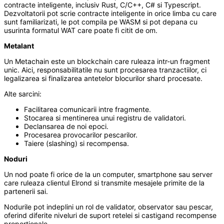
contracte inteligente, inclusiv Rust, C/C++, C# si Typescript.
Dezvoltatorii pot scrie contracte inteligente in orice limba cu care
sunt familiarizati, le pot compila pe WASM si pot depana cu
usurinta formatul WAT care poate fi citit de om.
Metalant
Un Metachain este un blockchain care ruleaza intr-un fragment
unic. Aici, responsabilitatile nu sunt procesarea tranzactiilor, ci
legalizarea si finalizarea antetelor blocurilor shard procesate.
Alte sarcini:
Facilitarea comunicarii intre fragmente.
Stocarea si mentinerea unui registru de validatori.
Declansarea de noi epoci.
Procesarea provocarilor pescarilor.
Taiere (slashing) si recompensa.
Noduri
Un nod poate fi orice de la un computer, smartphone sau server
care ruleaza clientul Elrond si transmite mesajele primite de la
partenerii sai.
Nodurile pot indeplini un rol de validator, observator sau pescar,
oferind diferite niveluri de suport retelei si castigand recompense
proportionale.