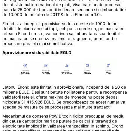
decat sistemul international de plati, Visa, care poate procesa
pana la 25.000 de tranzactii in fiecare secunda si o imbunatatire
de 10.000 de ori fata de 20TPS de la Ethereum 1.0 .
Elrond si-a indeplinit promisiunea de a creste de 1000 de ori
debitul. In ciuda acestui fapt, echipa sa crede ca, pe masura ce
reteaua Elrond creste, va continua sa imbunatateasca debitul –
pe masura ce se creeaza mai multe fragmente, permitand o
procesare paralela mai semnificativa.
Aprovizionare si durabilitate EGLD
Jetonul Elrond este limitat in aprovizionare, incepand de la 20 de
milioane EGLD. Desi sunt batute noi jetoane pentru a recompensa
validatorii retelei, oferta maxima de monede nu poate depasi
niciodata 31.415.926 EGLD. Se preconizeaza ca acest numar va
scadea pe masura ce se proceseaza mai multe tranzactii.
Mecanismul de consens PoW Bitcoin ridica preocupari de mediu
din cauza cantitatilor mari de putere de calcul si terawati de
electricitate implicati in validarea tranzactiilor. In schimb, Elrond
asigura scalabilitate, ramanand in acelasi timp sustenabil prin