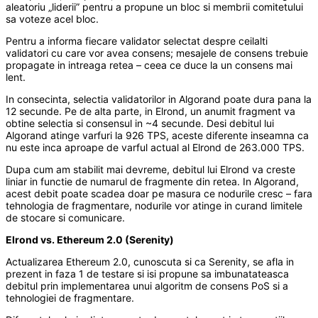
aleatoriu „liderii” pentru a propune un bloc si membrii comitetului
sa voteze acel bloc.
Pentru a informa fiecare validator selectat despre ceilalti
validatori cu care vor avea consens; mesajele de consens trebuie
propagate in intreaga retea – ceea ce duce la un consens mai
lent.
In consecinta, selectia validatorilor in Algorand poate dura pana la
12 secunde. Pe de alta parte, in Elrond, un anumit fragment va
obtine selectia si consensul in ~4 secunde. Desi debitul lui
Algorand atinge varfuri la 926 TPS, aceste diferente inseamna ca
nu este inca aproape de varful actual al Elrond de 263.000 TPS.
Dupa cum am stabilit mai devreme, debitul lui Elrond va creste
liniar in functie de numarul de fragmente din retea. In Algorand,
acest debit poate scadea doar pe masura ce nodurile cresc – fara
tehnologia de fragmentare, nodurile vor atinge in curand limitele
de stocare si comunicare.
Elrond vs. Ethereum 2.0 (Serenity)
Actualizarea Ethereum 2.0, cunoscuta si ca Serenity, se afla in
prezent in faza 1 de testare si isi propune sa imbunatateasca
debitul prin implementarea unui algoritm de consens PoS si a
tehnologiei de fragmentare.