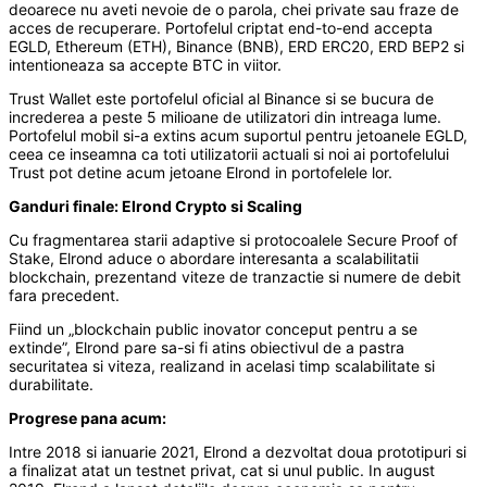
deoarece nu aveti nevoie de o parola, chei private sau fraze de
acces de recuperare. Portofelul criptat end-to-end accepta
EGLD, Ethereum (ETH), Binance (BNB), ERD ERC20, ERD BEP2 si
intentioneaza sa accepte BTC in viitor.
Trust Wallet este portofelul oficial al Binance si se bucura de
increderea a peste 5 milioane de utilizatori din intreaga lume.
Portofelul mobil si-a extins acum suportul pentru jetoanele EGLD,
ceea ce inseamna ca toti utilizatorii actuali si noi ai portofelului
Trust pot detine acum jetoane Elrond in portofelele lor.
Ganduri finale: Elrond Crypto si Scaling
Cu fragmentarea starii adaptive si protocoalele Secure Proof of
Stake, Elrond aduce o abordare interesanta a scalabilitatii
blockchain, prezentand viteze de tranzactie si numere de debit
fara precedent.
Fiind un „blockchain public inovator conceput pentru a se
extinde”, Elrond pare sa-si fi atins obiectivul de a pastra
securitatea si viteza, realizand in acelasi timp scalabilitate si
durabilitate.
Progrese pana acum:
Intre 2018 si ianuarie 2021, Elrond a dezvoltat doua prototipuri si
a finalizat atat un testnet privat, cat si unul public. In august