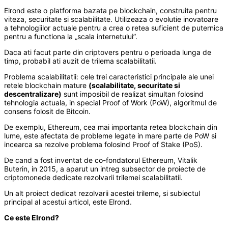
Elrond este o platforma bazata pe blockchain, construita pentru
viteza, securitate si scalabilitate. Utilizeaza o evolutie inovatoare
a tehnologiilor actuale pentru a crea o retea suficient de puternica
pentru a functiona la „scala internetului”.
Daca ati facut parte din criptovers pentru o perioada lunga de
timp, probabil ati auzit de trilema scalabilitatii.
Problema scalabilitatii: cele trei caracteristici principale ale unei
retele blockchain mature
(scalabilitate, securitate si
descentralizare)
sunt imposibil de realizat simultan folosind
tehnologia actuala, in special Proof of Work (PoW), algoritmul de
consens folosit de Bitcoin.
De exemplu, Ethereum, cea mai importanta retea blockchain din
lume, este afectata de probleme legate in mare parte de PoW si
incearca sa rezolve problema folosind Proof of Stake (PoS).
De cand a fost inventat de co-fondatorul Ethereum, Vitalik
Buterin, in 2015, a aparut un intreg subsector de proiecte de
criptomonede dedicate rezolvarii trilemei scalabilitatii.
Un alt proiect dedicat rezolvarii acestei trileme, si subiectul
principal al acestui articol, este Elrond.
Ce este Elrond?