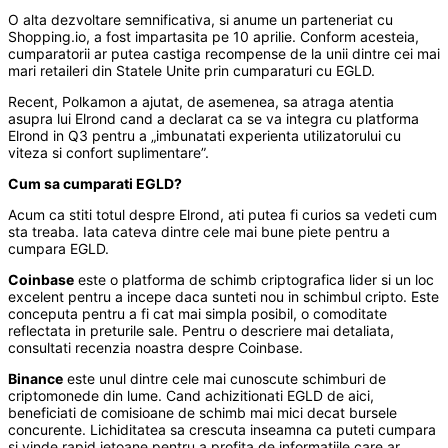
O alta dezvoltare semnificativa, si anume un parteneriat cu
Shopping.io, a fost impartasita pe 10 aprilie. Conform acesteia,
cumparatorii ar putea castiga recompense de la unii dintre cei mai
mari retaileri din Statele Unite prin cumparaturi cu EGLD.
Recent, Polkamon a ajutat, de asemenea, sa atraga atentia
asupra lui Elrond cand a declarat ca se va integra cu platforma
Elrond in Q3 pentru a „imbunatati experienta utilizatorului cu
viteza si confort suplimentare”.
Cum sa cumparati EGLD?
Acum ca stiti totul despre Elrond, ati putea fi curios sa vedeti cum
sta treaba. Iata cateva dintre cele mai bune piete pentru a
cumpara EGLD.
Coinbase
este o platforma de schimb criptografica lider si un loc
excelent pentru a incepe daca sunteti nou in schimbul cripto. Este
conceputa pentru a fi cat mai simpla posibil, o comoditate
reflectata in preturile sale. Pentru o descriere mai detaliata,
consultati recenzia noastra despre Coinbase.
Binance
este unul dintre cele mai cunoscute schimburi de
criptomonede din lume. Cand achizitionati EGLD de aici,
beneficiati de comisioane de schimb mai mici decat bursele
concurente. Lichiditatea sa crescuta inseamna ca puteti cumpara
si vinde rapid jetoane pentru a profita de informatiile care ar