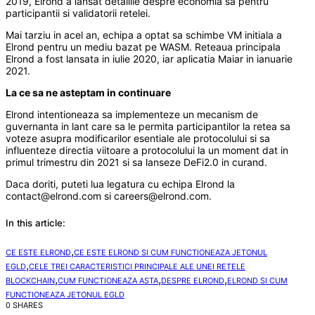
2019, Elrond a lansat detaliile despre economia sa pentru
participantii si validatorii retelei.
Mai tarziu in acel an, echipa a optat sa schimbe VM initiala a
Elrond pentru un mediu bazat pe WASM. Reteaua principala
Elrond a fost lansata in iulie 2020, iar aplicatia Maiar in ianuarie
2021.
La ce sa ne asteptam in continuare
Elrond intentioneaza sa implementeze un mecanism de
guvernanta in lant care sa le permita participantilor la retea sa
voteze asupra modificarilor esentiale ale protocolului si sa
influenteze directia viitoare a protocolului la un moment dat in
primul trimestru din 2021 si sa lanseze DeFi2.0 in curand.
Daca doriti, puteti lua legatura cu echipa Elrond la
contact@elrond.com si careers@elrond.com.
In this article:
,
CE ESTE ELROND
CE ESTE ELROND SI CUM FUNCTIONEAZA JETONUL
,
EGLD
CELE TREI CARACTERISTICI PRINCIPALE ALE UNEI RETELE
,
,
,
BLOCKCHAIN
CUM FUNCTIONEAZA ASTA
DESPRE ELROND
ELROND SI CUM
FUNCTIONEAZA JETONUL EGLD
0 SHARES