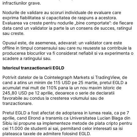
infractiunilor grave.
Nodurile de validare au scoruri individuale de evaluare care
exprima fiabilitatea si capacitatea de raspuns a acestora.
Evaluarea va creste pentru nodurile „bine comportate”: de fiecare
data cand un validator ia parte la un consens de succes, ratingul
sau creste.
Opusul este, de asemenea, adevarat: un validator care este
offline in timpul consensului sau care nu reuseste sa contribuie la
producerea blocurilor va fi considerat nefiabil si va experimenta o
scadere a ratingului sau.
Istoricul tranzactionarii EGLD
Potrivit datelor de la Cointelegraph Markets si TradingView, de
cand a atins un minim de 115 USD pe 25 martie, pretul EGLD a
acumulat mai mult de 110% pana la un nou maxim istoric de
245,80 USD pe 12 aprilie, deoarece o serie de declaratii
favorabile au condus la cresterea volumului sau de
tranzactionare.
Pretul EGLD a fost afectat de adoptarea in lumea reala, ca pe 7
aprilie, cand Elrond a transmis ca Universitatea Lucian Blaga din
Sibiu isi propune sa implementeze metode de plata cripto pentru
cei 11.000 de studenti ai sai, permitand celor interesati sa isi
plateasca taxele de admitere folosind EGLD.