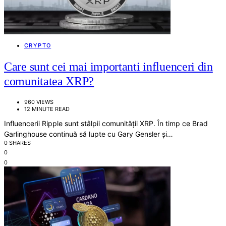
CRYPTO
Care sunt cei mai importanti influenceri din
comunitatea XRP?
960 VIEWS
12 MINUTE READ
Influencerii Ripple sunt stâlpii comunității XRP. În timp ce Brad
Garlinghouse continuă să lupte cu Gary Gensler și…
0 SHARES
0
0