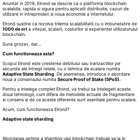
Anuntat in 2019, Elrond se descrie ca o platforma blockchain
scalabila, rapida si sigura pentru aplicatii distribuite, cazuri de
utilizare in intreprinderi si noua economie a internetului.
Elrond sustine ca rezolva trilema scalabilitatii cu o imbunatatire de
1000 de ori
a vitezei, scalarii, costurilor si experientei utilizatorului
blockchain.
Suna grozav, dar…
Cum functioneaza asta?
Scopul Elrond este cresterea debitului sau tranzactiilor pe
secunda ale intregii retele, cu o tehnica de scalare numita
Adaptive State Sharding
. De asemenea, introduce o abordare
noua a consensului numita
Secure Proof of Stake (SPoS).
Pentru a intelege complet Elrond, va trebui sa intelegeti aceste
doua tehnologii, cum difera de metodele actuale de fragmentare
si consens si de ce aceste diferente sunt esentiale pentru scalare.
Acum, cum functioneaza Elrond?
Adaptive state sharding
Abordarea optima a sharding-ului blockchain trebuie sa ia in