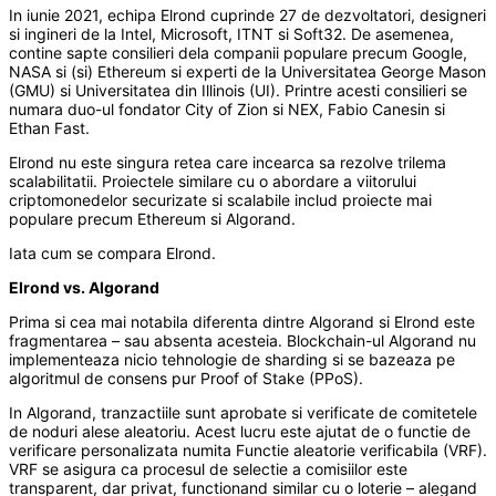
In iunie 2021, echipa Elrond cuprinde 27 de dezvoltatori, designeri
si ingineri de la Intel, Microsoft, ITNT si Soft32. De asemenea,
contine sapte consilieri dela companii populare precum Google,
NASA si (si) Ethereum si experti de la Universitatea George Mason
(GMU) si Universitatea din Illinois (UI). Printre acesti consilieri se
numara duo-ul fondator City of Zion si NEX, Fabio Canesin si
Ethan Fast.
Elrond nu este singura retea care incearca sa rezolve trilema
scalabilitatii. Proiectele similare cu o abordare a viitorului
criptomonedelor securizate si scalabile includ proiecte mai
populare precum Ethereum si Algorand.
Iata cum se compara Elrond.
Elrond vs. Algorand
Prima si cea mai notabila diferenta dintre Algorand si Elrond este
fragmentarea – sau absenta acesteia. Blockchain-ul Algorand nu
implementeaza nicio tehnologie de sharding si se bazeaza pe
algoritmul de consens pur Proof of Stake (PPoS).
In Algorand, tranzactiile sunt aprobate si verificate de comitetele
de noduri alese aleatoriu. Acest lucru este ajutat de o functie de
verificare personalizata numita Functie aleatorie verificabila (VRF).
VRF se asigura ca procesul de selectie a comisiilor este
transparent, dar privat, functionand similar cu o loterie – alegand