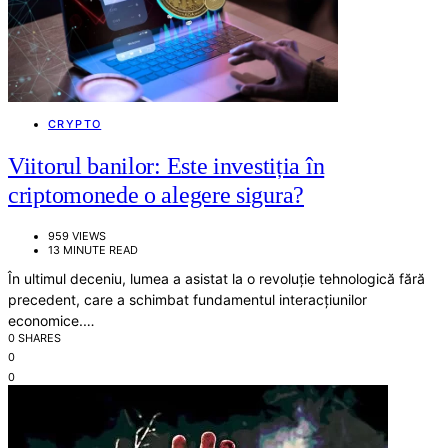
CRYPTO
Viitorul banilor: Este investiția în
criptomonede o alegere sigura?
959 VIEWS
13 MINUTE READ
În ultimul deceniu, lumea a asistat la o revoluție tehnologică fără
precedent, care a schimbat fundamentul interacțiunilor
economice.…
0 SHARES
0
0