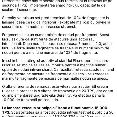
Diferentele cheie dintre aceste doua retele sunt in tranzactiile pe
secunda (TPS), implementarea sharding-ului, capacitatile de
scalare si securitate.
Serenity va rula un set predeterminat de 1024 de fragmente la
lansare, ceea ce ridica ingrijorari (explicate mai jos) cu privire la
securitate daca nodurile parasesc sistemul.
Fragmentele au un numar minim de noduri per fragment. Acest
lucru asigura ca sunt ferite de atacurile unor actori rau
intentionati. Daca nodurile parasesc reteaua Ethereum 2.0, acest
lucru va forta unele fragmente sa treaca sub numarul minim de
noduri pentru a mentine numarul de 1024 de fragmente.
In schimb, sharding-ul adaptiv al starii lui Elrond permite shard-
urilor sa se imbine sau sa se imparta pentru a mentine numarul
optim de noduri intr-un shard. Ca rezultat, reteaua scade numarul
de fragmente pe masura ce fragmentele pleaca – sau creeaza
mai multe fragmente pe masura ce mai multe noduri se unesc.
O alta diferenta de remarcat este viteza tranzactiei. Ethereum
ruleaza in prezent la o viteza de tranzactie de 20 TPS, dar odata
cu implementarea upgrade-ului Serenity, va efectua pana la
10.000 de tranzactii pe secunda.
La lansare, reteaua principala Elrond a functionat la 15.000
TPS.
Scalabilitatea sa a fost dovedita intr-un testnet public cu 50
de fragmente care ruleaza la 263.000 TPS – de 10 ori mai mult