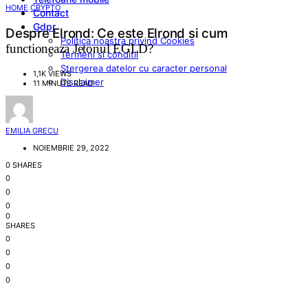
HOME
CRYPTO
Contact
Gdpr
Despre Elrond: Ce este Elrond si cum
Politica noastra privind Cookies
functioneaza Jetonul EGLD?
Termeni si conditii
Stergerea datelor cu caracter personal
1,1K VIEWS
Disclaimer
11 MINUTE READ
EMILIA GRECU
NOIEMBRIE 29, 2022
0 SHARES
0
0
0
0
SHARES
0
0
0
0