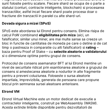
sunt folosite pentru scalare. Fiecare shard se ocupa de o parte a
statului (conturi, contracte inteligente, blockchain) si procesarea
tranzactiilor, astfel incat fiecare shard poate procesa doar o
fractiune din tranzactii in paralel cu alte shard-uri.
Dovada sigura a mizei (SPoS)
SPoS este abordarea lui Elrond pentru consens. Elimina risipa de
calcul PoW combinand
eligibilitatea prin miza
(aici, un
falsificator, similar unui miner, are mai multe sanse sa creeze un
bloc in functie de cantitatea de moneda pe care o detine si de cat
timp o pastreaza in comparatie cu alti falsificatori) si
rating
–
baza pentru Proof of Stake – cu
selectie aleatorie a validatorului
si o dimensiune optima pentru grupul de consens.
Protocolul de consens asemanator BFT al lui Elrond mentine un
nivel de securitate ridicat prin esantionarea aleatorie a grupului de
consens si amestecarea aleatorie a nodurilor in alte fragmente
pentru a preveni coluziunea. Foloseste o sursa aleatorie
impartiala, imprevizibila, generata de persoana care propune
blocul prin semnarea sursei aleatoare anterioare.
Elrond VM
Elrond Virtual Machine este un motor dedicat de executie a
contractelor inteligente, construit pe WebAssembly (WASM).
Acesta extinde limbile disponibile pentru dezvoltatorii de