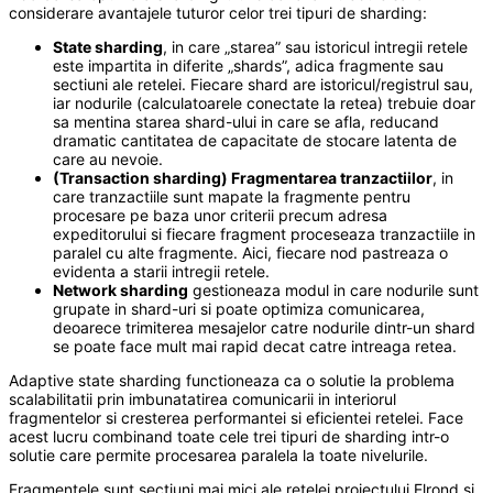
considerare avantajele tuturor celor trei tipuri de sharding:
State sharding
, in care „starea” sau istoricul intregii retele
este impartita in diferite „shards”, adica fragmente sau
sectiuni ale retelei. Fiecare shard are istoricul/registrul sau,
iar nodurile (calculatoarele conectate la retea) trebuie doar
sa mentina starea shard-ului in care se afla, reducand
dramatic cantitatea de capacitate de stocare latenta de
care au nevoie.
(Transaction sharding) Fragmentarea tranzactiilor
, in
care tranzactiile sunt mapate la fragmente pentru
procesare pe baza unor criterii precum adresa
expeditorului si fiecare fragment proceseaza tranzactiile in
paralel cu alte fragmente. Aici, fiecare nod pastreaza o
evidenta a starii intregii retele.
Network sharding
gestioneaza modul in care nodurile sunt
grupate in shard-uri si poate optimiza comunicarea,
deoarece trimiterea mesajelor catre nodurile dintr-un shard
se poate face mult mai rapid decat catre intreaga retea.
Adaptive state sharding functioneaza ca o solutie la problema
scalabilitatii prin imbunatatirea comunicarii in interiorul
fragmentelor si cresterea performantei si eficientei retelei. Face
acest lucru combinand toate cele trei tipuri de sharding intr-o
solutie care permite procesarea paralela la toate nivelurile.
Fragmentele sunt sectiuni mai mici ale retelei proiectului Elrond si