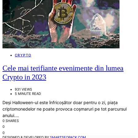
CRYPTO
Cele mai terifiante evenimente din lumea
Crypto in 2023
931 VIEWS
5 MINUTE READ
Deși Halloween-ul este înfricoșător doar pentru o zi, piața
criptomonedelor ne poate provoca coșmaruri pe tot parcursul
anului.…
0 SHARES
0
0
DESIGNED & DEVELOPED BY
SMARTSEOPACK.COM