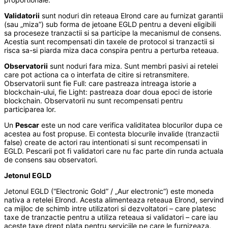
Validatorii
sunt noduri din reteaua Elrond care au furnizat garantii
(sau „miza”) sub forma de jetoane EGLD pentru a deveni eligibili
sa proceseze tranzactii si sa participe la mecanismul de consens.
Acestia sunt recompensati din taxele de protocol si tranzactii si
risca sa-si piarda miza daca conspira pentru a perturba reteaua.
Observatorii
sunt noduri fara miza. Sunt membri pasivi ai retelei
care pot actiona ca o interfata de citire si retransmitere.
Observatorii sunt fie Full: care pastreaza intreaga istorie a
blockchain-ului, fie Light: pastreaza doar doua epoci de istorie
blockchain. Observatorii nu sunt recompensati pentru
participarea lor.
Un
Pescar
este un nod care verifica validitatea blocurilor dupa ce
acestea au fost propuse. Ei contesta blocurile invalide (tranzactii
false) create de actori rau intentionati si sunt recompensati in
EGLD. Pescarii pot fi validatori care nu fac parte din runda actuala
de consens sau observatori.
Jetonul EGLD
Jetonul EGLD (“Electronic Gold” / „Aur electronic”) este moneda
nativa a retelei Elrond. Acesta alimenteaza reteaua Elrond, servind
ca mijloc de schimb intre utilizatori si dezvoltatori – care platesc
taxe de tranzactie pentru a utiliza reteaua si validatori – care iau
aceste taxe drept plata pentru serviciile pe care le furnizeaza.