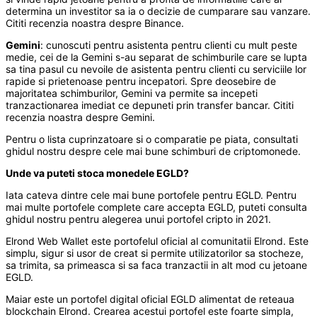
determina un investitor sa ia o decizie de cumparare sau vanzare.
Cititi recenzia noastra despre Binance.
Gemini
: cunoscuti pentru asistenta pentru clienti cu mult peste
medie, cei de la Gemini s-au separat de schimburile care se lupta
sa tina pasul cu nevoile de asistenta pentru clienti cu serviciile lor
rapide si prietenoase pentru incepatori. Spre deosebire de
majoritatea schimburilor, Gemini va permite sa incepeti
tranzactionarea imediat ce depuneti prin transfer bancar. Cititi
recenzia noastra despre Gemini.
Pentru o lista cuprinzatoare si o comparatie pe piata, consultati
ghidul nostru despre cele mai bune schimburi de criptomonede.
Unde va puteti stoca monedele EGLD?
Iata cateva dintre cele mai bune portofele pentru EGLD. Pentru
mai multe portofele complete care accepta EGLD, puteti consulta
ghidul nostru pentru alegerea unui portofel cripto in 2021.
Elrond Web Wallet este portofelul oficial al comunitatii Elrond. Este
simplu, sigur si usor de creat si permite utilizatorilor sa stocheze,
sa trimita, sa primeasca si sa faca tranzactii in alt mod cu jetoane
EGLD.
Maiar este un portofel digital oficial EGLD alimentat de reteaua
blockchain Elrond. Crearea acestui portofel este foarte simpla,