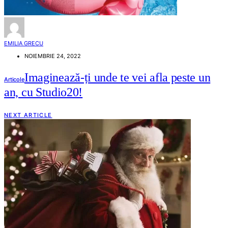
EMILIA GRECU
NOIEMBRIE 24, 2022
Imaginează-ți unde te vei afla peste un
Articole
an, cu Studio20!
NEXT ARTICLE