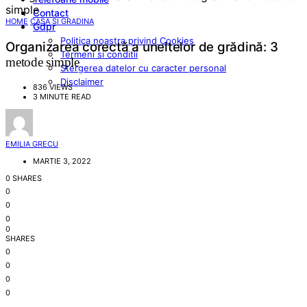
Contact
HOME
CASA SI GRADINA
Gdpr
Politica noastra privind Cookies
Organizarea corectă a uneltelor de grădină: 3
Termeni si conditii
metode simple
Stergerea datelor cu caracter personal
Disclaimer
836 VIEWS
3 MINUTE READ
EMILIA GRECU
MARTIE 3, 2022
0 SHARES
0
0
0
0
SHARES
0
0
0
0