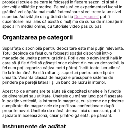
protejezi sculele pe care le foloseşti în fiecare sezon, ci şi să-ţi
dezvolţi abilităţile practice. Pe măsură ce experimentezi lucrul în
grădină vei căpăta mai multă îndemânare şi vei trece la un nivel
superior. Activităţile din grădină de tip
Do it yourself
pot fi
cuceritoare, mai ales că există o mulţime de surse de inspiraţie în
special în mediul online, cu tutoriale video pas cu pas.
Organizarea pe categorii
Suprafaţa disponibilă pentru depozitare este mai puţin relevantă.
Totul depinde de felul cum foloseşti spaţiul disponibil într-o
magazie de unelte pentru grădină. Poţi avea o adevărată hală în
care să-ţi fie dificil să găseşti orice obiect din cauza dezordinii, la
fel cum poţi organiza câţiva metri pătraţi încât toate lucrurile să
fie la îndemână. Există rafturi şi suporturi pentru orice tip de
unealtă. Varianta clasică de magazie presupune sisteme de
prindere pe pereţii laterali şi un banc de lucru în interior.
Acest tip de amenajare te ajută să depozitezi uneltele în funcţie
de dimensiuni sau utilitate. Uneltele cu mâner lung pot fi aşezate
în poziţie verticală, la intrarea în magazie, cu sisteme de prindere
cumpărate din magazinele de profil sau confecţionate după
propriile nevoi. Uneltele de mână, de mai mici dimensiuni, pot fi
aşezate în aceeaşi zonă, chiar şi într-o găleată, pe pământ.
Instrumente de agăţat