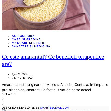
AGRICULTURA
CASA SI GRADINA
MANCARE SI DESERT
SANATATE SI MEDICINA
Ce este amarantul? Ce beneficii terapeutice
are?
1,4K VIEWS
7 MINUTE READ
Amarantul este originar din Mexic si America Centrala. In timpurile
pre-hispanice, amarantul a fost cultivat de catre azteci…
0 SHARES
0
0
DESIGNED & DEVELOPED BY
SMARTSEOPACK.COM