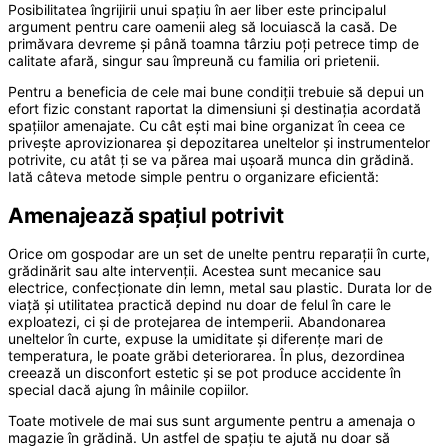
Posibilitatea îngrijirii unui spaţiu în aer liber este principalul
argument pentru care oamenii aleg să locuiască la casă. De
primăvara devreme şi până toamna târziu poţi petrece timp de
calitate afară, singur sau împreună cu familia ori prietenii.
Pentru a beneficia de cele mai bune condiţii trebuie să depui un
efort fizic constant raportat la dimensiuni şi destinaţia acordată
spaţiilor amenajate. Cu cât eşti mai bine organizat în ceea ce
priveşte aprovizionarea şi depozitarea uneltelor şi instrumentelor
potrivite, cu atât ţi se va părea mai uşoară munca din grădină.
Iată câteva metode simple pentru o organizare eficientă:
Amenajează spaţiul potrivit
Orice om gospodar are un set de unelte pentru reparaţii în curte,
grădinărit sau alte intervenţii. Acestea sunt mecanice sau
electrice, confecţionate din lemn, metal sau plastic. Durata lor de
viaţă şi utilitatea practică depind nu doar de felul în care le
exploatezi, ci şi de protejarea de intemperii. Abandonarea
uneltelor în curte, expuse la umiditate şi diferenţe mari de
temperatura, le poate grăbi deteriorarea. În plus, dezordinea
creează un disconfort estetic şi se pot produce accidente în
special dacă ajung în mâinile copiilor.
Toate motivele de mai sus sunt argumente pentru a amenaja o
magazie în grădină. Un astfel de spaţiu te ajută nu doar să