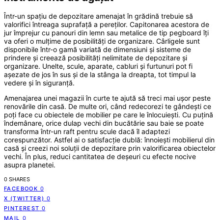
Într-un spaţiu de depozitare amenajat în grădină trebuie să
valorifici întreaga suprafaţă a pereţilor. Capitonarea acestora de
jur împrejur cu panouri din lemn sau metalice de tip pegboard îţi
va oferi o mulţime de posibilităţi de organizare. Cârligele sunt
disponibile într-o gamă variată de dimensiuni şi sisteme de
prindere şi creează posibilităţi nelimitate de depozitare şi
organizare. Unelte, scule, aparate, cabluri şi furtunuri pot fi
aşezate de jos în sus şi de la stânga la dreapta, tot timpul la
vedere şi în siguranţă.
Amenajarea unei magazii în curte te ajută să treci mai uşor peste
renovările din casă. De multe ori, când redecorezi te gândeşti ce
poţi face cu obiectele de mobilier pe care le înlocuieşti. Cu puţină
îndemânare, orice dulap vechi din bucătărie sau baie se poate
transforma într-un raft pentru scule dacă îl adaptezi
corespunzător. Astfel ai o satisfacţie dublă: înnoieşti mobilierul din
casă şi creezi noi soluţii de depozitare prin valorificarea obiectelor
vechi. În plus, reduci cantitatea de deşeuri cu efecte nocive
asupra planetei.
0 SHARES
FACEBOOK
0
X (TWITTER)
0
PINTEREST
0
MAIL
0