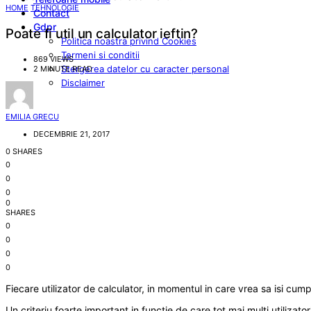
HOME
TEHNOLOGIE
Contact
Gdpr
Poate fi util un calculator ieftin?
Politica noastra privind Cookies
Termeni si conditii
869 VIEWS
Stergerea datelor cu caracter personal
2 MINUTE READ
Disclaimer
EMILIA GRECU
DECEMBRIE 21, 2017
0 SHARES
0
0
0
0
SHARES
0
0
0
0
Fiecare utilizator de calculator, in momentul in care vrea sa isi cum
Un criteriu foarte important in functie de care tot mai multi utilizato