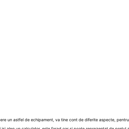
pere un astfel de echipament, va tine cont de diferite aspecte, pentru 
ri isi aleg un calculator, este farad oar si poate reprezentat de pretul 