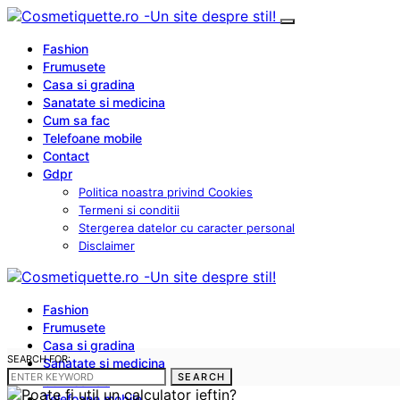
Fashion
Frumusete
Casa si gradina
Sanatate si medicina
Cum sa fac
Telefoane mobile
Contact
Gdpr
Politica noastra privind Cookies
Termeni si conditii
Stergerea datelor cu caracter personal
Disclaimer
Fashion
Frumusete
Casa si gradina
SEARCH FOR:
Sanatate si medicina
SEARCH
Cum sa fac
Telefoane mobile