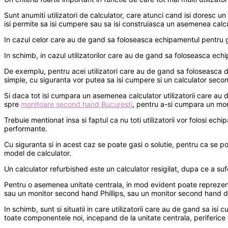
Sunt anumiti utilizatori de calculator, care atunci cand isi dores
isi permite sa isi cumpere sau sa isi construiasca un asemenea calcu
In cazul celor care au de gand sa foloseasca echipamentul pentru ga
In schimb, in cazul utilizatorilor care au de gand sa foloseasca echip
De exemplu, pentru acei utilizatori care au de gand sa foloseasca de
simple, cu siguranta vor putea sa isi cumpere si un calculator second h
Si daca tot isi cumpara un asemenea calculator utilizatorii care au
spre
monitoare second hand Bucuresti
, pentru a-si cumpara un mon
Trebuie mentionat insa si faptul ca nu toti utilizatorii vor folosi ec
performante.
Cu siguranta si in acest caz se poate gasi o solutie, pentru ca se po
model de calculator.
Un calculator refurbished este un calculator resigilat, dupa ce a sufe
Pentru o asemenea unitate centrala, in mod evident poate reprezent
sau un monitor second hand Phillips, sau un monitor second hand de 
In schimb, sunt si situatii in care utilizatorii care au de gand sa i
toate componentele noi, incepand de la unitate centrala, periferice s