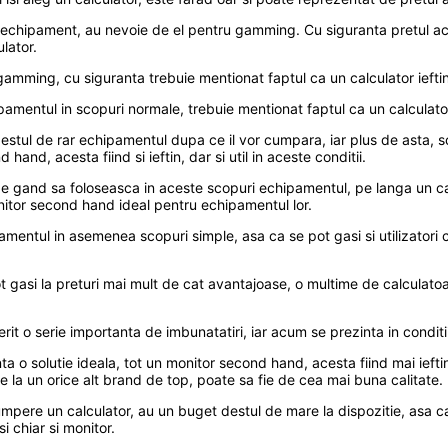
c un echipament, au nevoie de el pentru gamming. Cu siguranta pretul 
lator.
mming, cu siguranta trebuie mentionat faptul ca un calculator ieftin 
amentul in scopuri normale, trebuie mentionat faptul ca un calculator i
stul de rar echipamentul dupa ce il vor cumpara, iar plus de asta, sco
and, acesta fiind si ieftin, dar si util in aceste conditii.
 de gand sa foloseasca in aceste scopuri echipamentul, pe langa un cal
itor second hand ideal pentru echipamentul lor.
hipamentul in asemenea scopuri simple, asa ca se pot gasi si utilizator
t gasi la preturi mai mult de cat avantajoase, o multime de calculatoa
rit o serie importanta de imbunatatiri, iar acum se prezinta in conditii
a o solutie ideala, tot un monitor second hand, acesta fiind mai ief
la un orice alt brand de top, poate sa fie de cea mai buna calitate.
si cumpere un calculator, au un buget destul de mare la dispozitie, asa
i chiar si monitor.