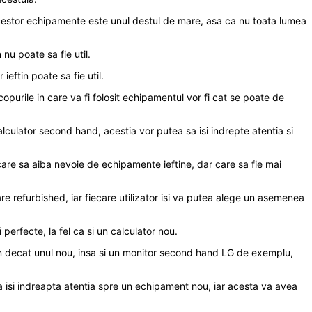
acestor echipamente este unul destul de mare, asa ca nu toata lumea
nu poate sa fie util.
eftin poate sa fie util.
purile in care va fi folosit echipamentul vor fi cat se poate de
culator second hand, acestia vor putea sa isi indrepte atentia si
i care sa aiba nevoie de echipamente ieftine, dar care sa fie mai
re refurbished, iar fiecare utilizator isi va putea alege un asemenea
 perfecte, la fel ca si un calculator nou.
tin decat unul nou, insa si un monitor second hand LG de exemplu,
 ca isi indreapta atentia spre un echipament nou, iar acesta va avea