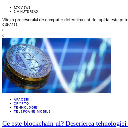
1,7K VIEWS
2 MINUTE READ
Viteza procesorului de computer determina cat de rapida este put
0 SHARES
0
0
AFACERI
CRYPTO
TEHNOLOGIE
TELEFOANE MOBILE
Ce este blockchain-ul? Descrierea tehnologiei